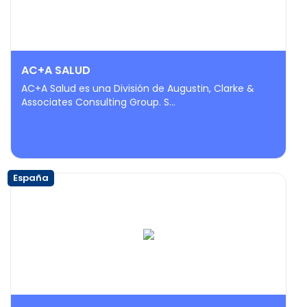
AC+A SALUD
AC+A Salud es una División de Augustin, Clarke &
Associates Consulting Group. S...
España