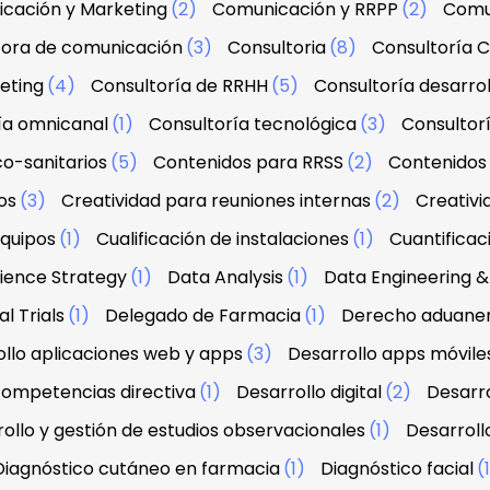
cación y Marketing
(2)
Comunicación y RRPP
(2)
Comu
tora de comunicación
(3)
Consultoria
(8)
Consultoría C
eting
(4)
Consultoría de RRHH
(5)
Consultoría desarrol
ía omnicanal
(1)
Consultoría tecnológica
(3)
Consultorí
co-sanitarios
(5)
Contenidos para RRSS
(2)
Contenidos 
os
(3)
Creatividad para reuniones internas
(2)
Creativi
equipos
(1)
Cualificación de instalaciones
(1)
Cuantifica
ience Strategy
(1)
Data Analysis
(1)
Data Engineering
l Trials
(1)
Delegado de Farmacia
(1)
Derecho aduanero
llo aplicaciones web y apps
(3)
Desarrollo apps móvile
 competencias directiva
(1)
Desarrollo digital
(2)
Desarro
ollo y gestión de estudios observacionales
(1)
Desarroll
Diagnóstico cutáneo en farmacia
(1)
Diagnóstico facial
(