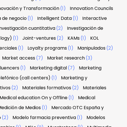
novación y Transformación
(1)
Innovation Councils
a de negocio
(1)
Intelligent Data
(1)
Interactive
nvestigación cuantitativa
(2)
Investigación de
ology)
(1)
Joint-ventures
(2)
KAMs
(1)
KOL
erciales
(1)
Loyalty programs
(1)
Manipulados
(2)
Market access
(7)
Market research
(3)
fluencers
(1)
Marketing digital
(7)
Marketing
lefónico (call centers)
(1)
Marketing y
tivos
(2)
Materiales formativos
(2)
Materiales
Medical education On y Offline
(1)
Medical
edición de Medios
(1)
Mercado OTC España y
o
(2)
Modelo farmacia preventiva
(1)
Modelos