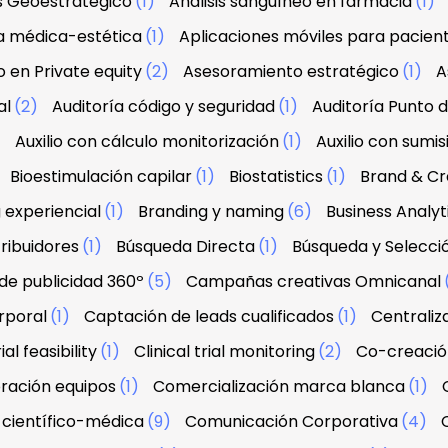
is Geoestratégico
(1)
Análisis sanguíneo en farmacia
(1)
a médica-estética
(1)
Aplicaciones móviles para pacien
 en Private equity
(2)
Asesoramiento estratégico
(1)
A
al
(2)
Auditoría código y seguridad
(1)
Auditoría Punto 
)
Auxilio con cálculo monitorización
(1)
Auxilio con sumis
Bioestimulación capilar
(1)
Biostatistics
(1)
Brand & Cre
 experiencial
(1)
Branding y naming
(6)
Business Analyt
ribuidores
(1)
Búsqueda Directa
(1)
Búsqueda y Selecci
e publicidad 360º
(5)
Campañas creativas Omnicanal
rporal
(1)
Captación de leads cualificados
(1)
Centraliz
ial feasibility
(1)
Clinical trial monitoring
(2)
Co-creació
ración equipos
(1)
Comercialización marca blanca
(1)
científico-médica
(9)
Comunicación Corporativa
(4)