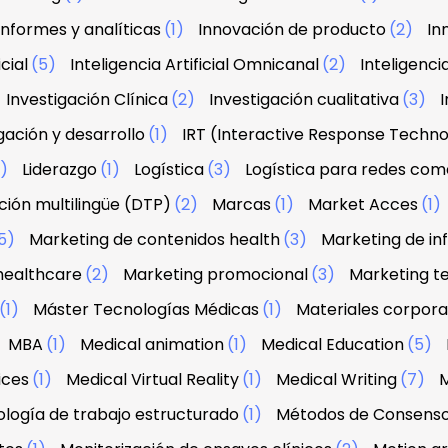
Informes y analíticas
(1)
Innovación de producto
(2)
In
icial
(5)
Inteligencia Artificial Omnicanal
(2)
Inteligenci
Investigación Clínica
(2)
Investigación cualitativa
(3)
I
gación y desarrollo
(1)
IRT (Interactive Response Techn
2)
Liderazgo
(1)
Logística
(3)
Logística para redes com
ión multilingüe (DTP)
(2)
Marcas
(1)
Market Acces
(1)
5)
Marketing de contenidos health
(3)
Marketing de in
healthcare
(2)
Marketing promocional
(3)
Marketing te
(1)
Máster Tecnologías Médicas
(1)
Materiales corpora
MBA
(1)
Medical animation
(1)
Medical Education
(5)
ices
(1)
Medical Virtual Reality
(1)
Medical Writing
(7)
M
logía de trabajo estructurado
(1)
Métodos de Consens