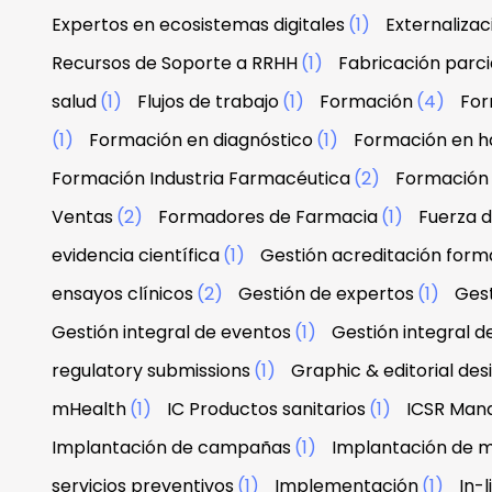
Expertos en ecosistemas digitales
(1)
Externaliza
Recursos de Soporte a RRHH
(1)
Fabricación parci
salud
(1)
Flujos de trabajo
(1)
Formación
(4)
For
(1)
Formación en diagnóstico
(1)
Formación en h
Formación Industria Farmacéutica
(2)
Formación
Ventas
(2)
Formadores de Farmacia
(1)
Fuerza 
evidencia científica
(1)
Gestión acreditación form
ensayos clínicos
(2)
Gestión de expertos
(1)
Gest
Gestión integral de eventos
(1)
Gestión integral d
regulatory submissions
(1)
Graphic & editorial de
mHealth
(1)
IC Productos sanitarios
(1)
ICSR Man
Implantación de campañas
(1)
Implantación de 
servicios preventivos
(1)
Implementación
(1)
In-