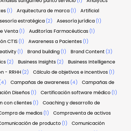
Análisis sanguíneo punto servicio
(1)
Analytics
tes
(1)
Arquitectura de marca
(1)
Artificial
sesoría estratégica
(2)
Asesoría jurídica
(1)
de Venta
(1)
Auditorías Farmacéuticas
(1)
ión CTIS
(1)
Awareness a Pacientes
(1)
ativity
(1)
Brand building
(1)
Brand Content
(3)
ics
(2)
Business Insights
(2)
Business Intelligence
ón - RRHH
(2)
Cálculo de objetivos e incentivos
(1)
(4)
Campañas de awareness
(4)
Campañas de
ación Diseños
(1)
Certificación software médico
(1)
n con clientes
(1)
Coaching y desarrollo de
Compra de medios
(1)
Compraventa de activos
Comunicación de producto
(1)
Comunicación