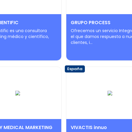
IENTIFIC
GRUPO PROCESS
entific es una consultora
Ofrecemos un servicio Integr
ng médico y científico,
el que damos respuesta a nu
clientes, i...
España
Y MEDICAL MARKETING
VIVACTIS innuo