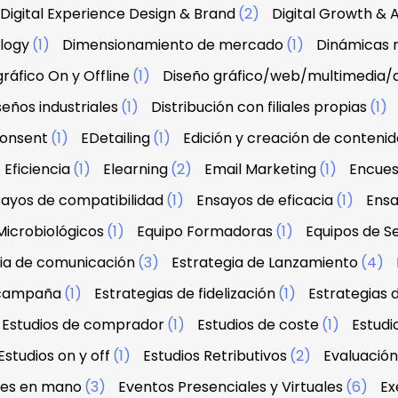
Digital Experience Design & Brand
(2)
Digital Growth & A
ology
(1)
Dimensionamiento de mercado
(1)
Dinámicas r
ráfico On y Offline
(1)
Diseño gráfico/web/multimedia/
seños industriales
(1)
Distribución con filiales propias
(1)
onsent
(1)
EDetailing
(1)
Edición y creación de contenid
Eficiencia
(1)
Elearning
(2)
Email Marketing
(1)
Encues
ayos de compatibilidad
(1)
Ensayos de eficacia
(1)
Ensa
Microbiológicos
(1)
Equipo Formadoras
(1)
Equipos de Se
ia de comunicación
(3)
Estrategia de Lanzamiento
(4)
 campaña
(1)
Estrategias de fidelización
(1)
Estrategias 
Estudios de comprador
(1)
Estudios de coste
(1)
Estud
Estudios on y off
(1)
Estudios Retributivos
(2)
Evaluació
ves en mano
(3)
Eventos Presenciales y Virtuales
(6)
Ex