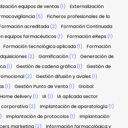
lización equipos de ventas
(1)
Externalización
rmacovigilancia
(5)
Ficheros profesionales de la
Formación acreditada
(2)
Formación Continuada
n equipos farmacéuticos
(1)
Formación eReps
(1)
)
Formación tecnológica aplicada
(1)
Formación
dquisiciones
(2)
Gamificación
(7)
Generación de
rca
(1)
Gestión de cadena gráfica
(1)
Gestión de
promocional
(2)
Gestión difusión y avales
(1)
as
(1)
Gestión Punto de Venta
(1)
Global
Home delivery
(1)
IA
(1)
IA aplicada sector
 corporativa
(2)
Implantación de aparatología
(1)
1)
Implantación de protocolos
(1)
Implantación
ncers marketing
(2)
Información farmacológica y