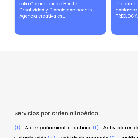
mká Comunicación Health.
¡Te enten
Creatividad y CIencia con acento.
hablamos 
Agencia creativa es...
TREELOGY,
Servicios por orden alfabético
(1)
Acompañamiento continuo
(1)
Activadores d