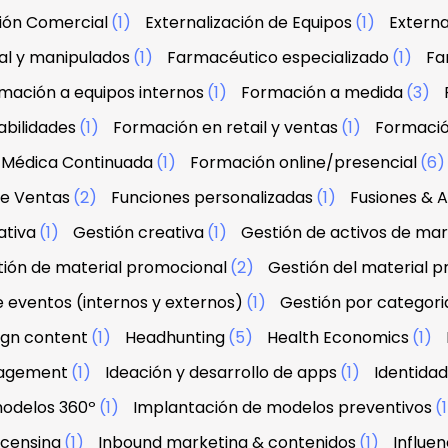
ción Comercial
(1)
Externalización de Equipos
(1)
Externa
al y manipulados
(1)
Farmacéutico especializado
(1)
Fa
mación a equipos internos
(1)
Formación a medida
(3)
abilidades
(1)
Formación en retail y ventas
(1)
Formació
 Médica Continuada
(1)
Formación online/presencial
(6
de Ventas
(2)
Funciones personalizadas
(1)
Fusiones & A
ativa
(1)
Gestión creativa
(1)
Gestión de activos de ma
ión de material promocional
(2)
Gestión del material 
e eventos (internos y externos)
(1)
Gestión por categori
sign content
(1)
Headhunting
(5)
Health Economics
(1)
agement
(1)
Ideación y desarrollo de apps
(1)
Identidad
modelos 360º
(1)
Implantación de modelos preventivos
(
licensing
(1)
Inbound marketing & contenidos
(1)
Influe