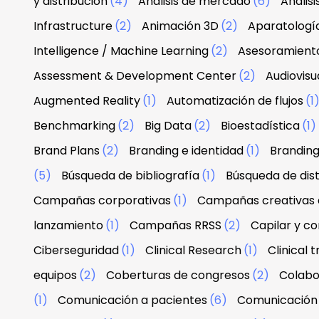
y distribución
(4)
Análisis de mercado
(6)
Anális
Infrastructure
(2)
Animación 3D
(2)
Aparatologí
Intelligence / Machine Learning
(2)
Asesoramiento
Assessment & Development Center
(2)
Audiovisu
Augmented Reality
(1)
Automatización de flujos
(1
Benchmarking
(2)
Big Data
(2)
Bioestadística
(1)
Brand Plans
(2)
Branding e identidad
(1)
Branding
(5)
Búsqueda de bibliografía
(1)
Búsqueda de dist
Campañas corporativas
(1)
Campañas creativas d
lanzamiento
(1)
Campañas RRSS
(2)
Capilar y co
Ciberseguridad
(1)
Clinical Research
(1)
Clinical tr
equipos
(2)
Coberturas de congresos
(2)
Colabo
(1)
Comunicación a pacientes
(6)
Comunicación 