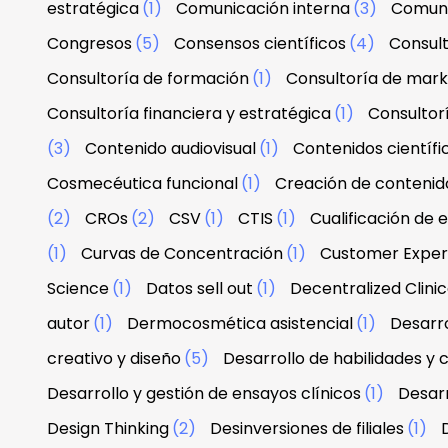
estratégica
(1)
Comunicación interna
(3)
Comuni
Congresos
(5)
Consensos científicos
(4)
Consul
Consultoría de formación
(1)
Consultoría de mark
Consultoría financiera y estratégica
(1)
Consultor
(3)
Contenido audiovisual
(1)
Contenidos científi
Cosmecéutica funcional
(1)
Creación de contenid
(2)
CROs
(2)
CSV
(1)
CTIS
(1)
Cualificación de 
(1)
Curvas de Concentración
(1)
Customer Exper
Science
(1)
Datos sell out
(1)
Decentralized Clinica
autor
(1)
Dermocosmética asistencial
(1)
Desarro
creativo y diseño
(5)
Desarrollo de habilidades y
Desarrollo y gestión de ensayos clínicos
(1)
Desarr
Design Thinking
(2)
Desinversiones de filiales
(1)