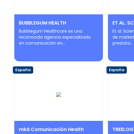
BUBBLEGUM HEALTH
ET AL. SC
Bubblegum Healthcare es una
Et al. Sci
reconocida agencia especializada
de marketi
en comunicación en...
prestata...
España
España
mká Comunicación Health
TREELOG