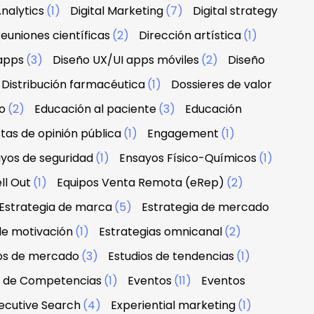
nalytics
(1)
Digital Marketing
(7)
Digital strategy
euniones científicas
(2)
Dirección artística
(1)
apps
(3)
Diseño UX/UI apps móviles
(2)
Diseño
Distribución farmacéutica
(1)
Dossieres de valor
o
(2)
Educación al paciente
(3)
Educación
tas de opinión pública
(1)
Engagement
(1)
yos de seguridad
(1)
Ensayos Físico-Químicos
(1)
ll Out
(1)
Equipos Venta Remota (eRep)
(2)
Estrategia de marca
(5)
Estrategia de mercado
de motivación
(1)
Estrategias omnicanal
(2)
ios de mercado
(3)
Estudios de tendencias
(1)
n de Competencias
(1)
Eventos
(11)
Eventos
ecutive Search
(4)
Experiential marketing
(1)