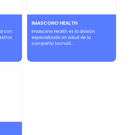
IMASCONO HEALTH
al con
Imascono Health es la división
estros
especializada en salud de la
compañía tecnoló...