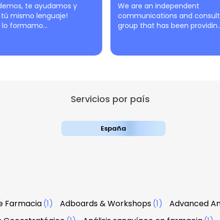
demos, te ayudamos y
We are an independent
tú mismo lenguaje!
communications and consult
 lo formamo...
group that has been providin..
Servicios por país
España
e Farmacia
(1)
Adboards & Workshops
(1)
Advanced An