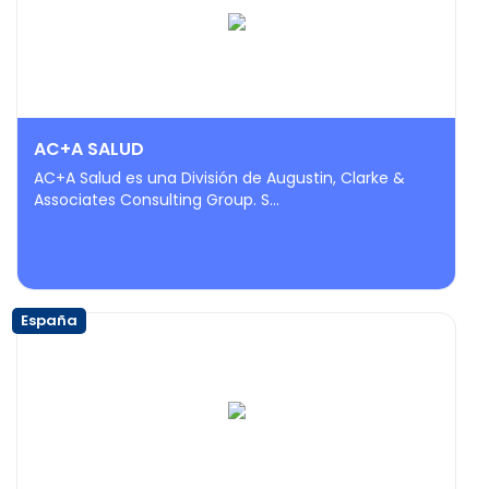
AC+A SALUD
AC+A Salud es una División de Augustin, Clarke &
Associates Consulting Group. S...
España