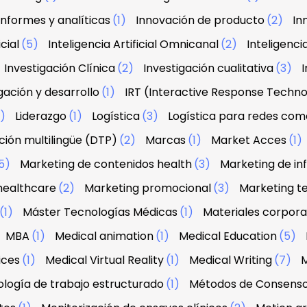
Informes y analíticas
(1)
Innovación de producto
(2)
In
icial
(5)
Inteligencia Artificial Omnicanal
(2)
Inteligenci
Investigación Clínica
(2)
Investigación cualitativa
(3)
I
gación y desarrollo
(1)
IRT (Interactive Response Techn
2)
Liderazgo
(1)
Logística
(3)
Logística para redes com
ión multilingüe (DTP)
(2)
Marcas
(1)
Market Acces
(1)
5)
Marketing de contenidos health
(3)
Marketing de in
healthcare
(2)
Marketing promocional
(3)
Marketing te
(1)
Máster Tecnologías Médicas
(1)
Materiales corpora
MBA
(1)
Medical animation
(1)
Medical Education
(5)
ices
(1)
Medical Virtual Reality
(1)
Medical Writing
(7)
M
logía de trabajo estructurado
(1)
Métodos de Consens