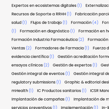
Expertos en ecosistemas digitales
(1)
Externaliza
Recursos de Soporte a RRHH
(1)
Fabricación parci
salud
(1)
Flujos de trabajo
(1)
Formación
(4)
For
(1)
Formación en diagnóstico
(1)
Formación en h
Formación Industria Farmacéutica
(2)
Formación
Ventas
(2)
Formadores de Farmacia
(1)
Fuerza 
evidencia científica
(1)
Gestión acreditación form
ensayos clínicos
(2)
Gestión de expertos
(1)
Gest
Gestión integral de eventos
(1)
Gestión integral d
regulatory submissions
(1)
Graphic & editorial de
mHealth
(1)
IC Productos sanitarios
(1)
ICSR Man
Implantación de campañas
(1)
Implantación de 
servicios preventivos
(1)
Implementación
(1)
In-