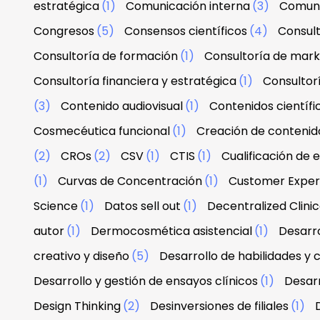
estratégica
(1)
Comunicación interna
(3)
Comuni
Congresos
(5)
Consensos científicos
(4)
Consul
Consultoría de formación
(1)
Consultoría de mark
Consultoría financiera y estratégica
(1)
Consultor
(3)
Contenido audiovisual
(1)
Contenidos científi
Cosmecéutica funcional
(1)
Creación de contenid
(2)
CROs
(2)
CSV
(1)
CTIS
(1)
Cualificación de 
(1)
Curvas de Concentración
(1)
Customer Exper
Science
(1)
Datos sell out
(1)
Decentralized Clinica
autor
(1)
Dermocosmética asistencial
(1)
Desarro
creativo y diseño
(5)
Desarrollo de habilidades y
Desarrollo y gestión de ensayos clínicos
(1)
Desarr
Design Thinking
(2)
Desinversiones de filiales
(1)