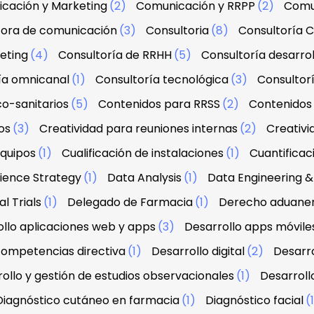
cación y Marketing
(2)
Comunicación y RRPP
(2)
Comu
tora de comunicación
(3)
Consultoria
(8)
Consultoría C
eting
(4)
Consultoría de RRHH
(5)
Consultoría desarrol
ía omnicanal
(1)
Consultoría tecnológica
(3)
Consultorí
co-sanitarios
(5)
Contenidos para RRSS
(2)
Contenidos 
os
(3)
Creatividad para reuniones internas
(2)
Creativi
equipos
(1)
Cualificación de instalaciones
(1)
Cuantifica
ience Strategy
(1)
Data Analysis
(1)
Data Engineering
l Trials
(1)
Delegado de Farmacia
(1)
Derecho aduanero
llo aplicaciones web y apps
(3)
Desarrollo apps móvile
 competencias directiva
(1)
Desarrollo digital
(2)
Desarro
ollo y gestión de estudios observacionales
(1)
Desarroll
Diagnóstico cutáneo en farmacia
(1)
Diagnóstico facial
(