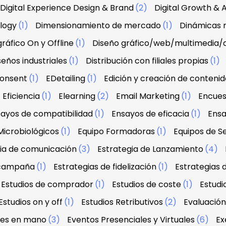
Digital Experience Design & Brand
(2)
Digital Growth & A
ology
(1)
Dimensionamiento de mercado
(1)
Dinámicas r
ráfico On y Offline
(1)
Diseño gráfico/web/multimedia/
seños industriales
(1)
Distribución con filiales propias
(1)
onsent
(1)
EDetailing
(1)
Edición y creación de contenid
Eficiencia
(1)
Elearning
(2)
Email Marketing
(1)
Encues
ayos de compatibilidad
(1)
Ensayos de eficacia
(1)
Ensa
Microbiológicos
(1)
Equipo Formadoras
(1)
Equipos de Se
ia de comunicación
(3)
Estrategia de Lanzamiento
(4)
 campaña
(1)
Estrategias de fidelización
(1)
Estrategias 
Estudios de comprador
(1)
Estudios de coste
(1)
Estud
Estudios on y off
(1)
Estudios Retributivos
(2)
Evaluació
ves en mano
(3)
Eventos Presenciales y Virtuales
(6)
Ex