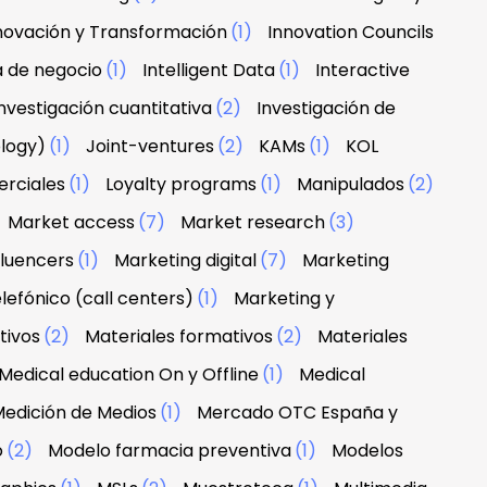
novación y Transformación
(1)
Innovation Councils
a de negocio
(1)
Intelligent Data
(1)
Interactive
nvestigación cuantitativa
(2)
Investigación de
ology)
(1)
Joint-ventures
(2)
KAMs
(1)
KOL
erciales
(1)
Loyalty programs
(1)
Manipulados
(2)
Market access
(7)
Market research
(3)
fluencers
(1)
Marketing digital
(7)
Marketing
lefónico (call centers)
(1)
Marketing y
tivos
(2)
Materiales formativos
(2)
Materiales
Medical education On y Offline
(1)
Medical
edición de Medios
(1)
Mercado OTC España y
o
(2)
Modelo farmacia preventiva
(1)
Modelos