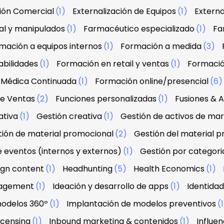
ción Comercial
(1)
Externalización de Equipos
(1)
Externa
al y manipulados
(1)
Farmacéutico especializado
(1)
Fa
mación a equipos internos
(1)
Formación a medida
(3)
abilidades
(1)
Formación en retail y ventas
(1)
Formació
 Médica Continuada
(1)
Formación online/presencial
(6
de Ventas
(2)
Funciones personalizadas
(1)
Fusiones & A
ativa
(1)
Gestión creativa
(1)
Gestión de activos de ma
ión de material promocional
(2)
Gestión del material 
e eventos (internos y externos)
(1)
Gestión por categori
sign content
(1)
Headhunting
(5)
Health Economics
(1)
agement
(1)
Ideación y desarrollo de apps
(1)
Identidad
modelos 360º
(1)
Implantación de modelos preventivos
(
licensing
(1)
Inbound marketing & contenidos
(1)
Influe