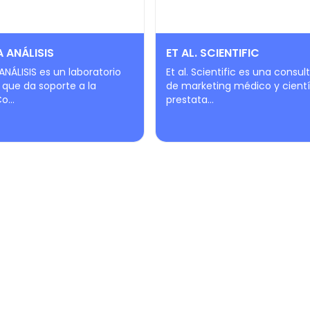
 ANÁLISIS
ET AL. SCIENTIFIC
NÁLISIS es un laboratorio
Et al. Scientific es una consul
 que da soporte a la
de marketing médico y cientí
o...
prestata...