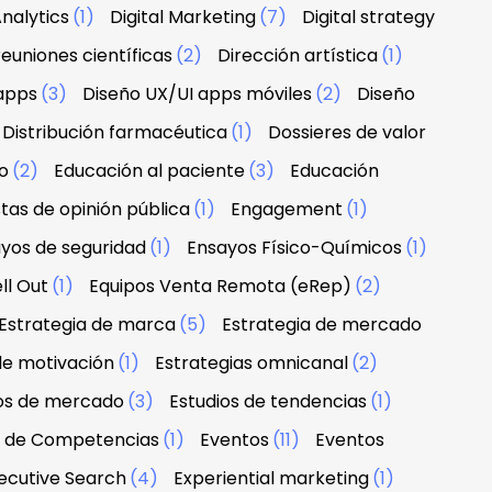
nalytics
(1)
Digital Marketing
(7)
Digital strategy
euniones científicas
(2)
Dirección artística
(1)
apps
(3)
Diseño UX/UI apps móviles
(2)
Diseño
Distribución farmacéutica
(1)
Dossieres de valor
o
(2)
Educación al paciente
(3)
Educación
tas de opinión pública
(1)
Engagement
(1)
yos de seguridad
(1)
Ensayos Físico-Químicos
(1)
ll Out
(1)
Equipos Venta Remota (eRep)
(2)
Estrategia de marca
(5)
Estrategia de mercado
de motivación
(1)
Estrategias omnicanal
(2)
ios de mercado
(3)
Estudios de tendencias
(1)
n de Competencias
(1)
Eventos
(11)
Eventos
ecutive Search
(4)
Experiential marketing
(1)