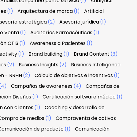
Análisis sanguíneo punto servicio
(1)
Analytics
tes
(1)
Arquitectura de marca
(1)
Artificial
sesoría estratégica
(2)
Asesoría jurídica
(1)
de Venta
(1)
Auditorías Farmacéuticas
(1)
ión CTIS
(1)
Awareness a Pacientes
(1)
ativity
(1)
Brand building
(1)
Brand Content
(3)
ics
(2)
Business Insights
(2)
Business Intelligence
ón - RRHH
(2)
Cálculo de objetivos e incentivos
(1)
(4)
Campañas de awareness
(4)
Campañas de
ación Diseños
(1)
Certificación software médico
(1)
n con clientes
(1)
Coaching y desarrollo de
Compra de medios
(1)
Compraventa de activos
Comunicación de producto
(1)
Comunicación