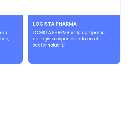
LOGISTA PHARMA
tora
LOGISTA PHARMA es la compañía
fico,
de Logista especializada en el
sector salud. Ll...