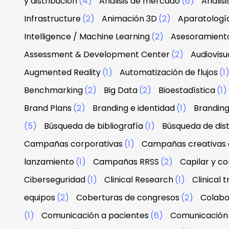
y distribución
(4)
Análisis de mercado
(6)
Anális
Infrastructure
(2)
Animación 3D
(2)
Aparatologí
Intelligence / Machine Learning
(2)
Asesoramiento
Assessment & Development Center
(2)
Audiovisu
Augmented Reality
(1)
Automatización de flujos
(1
Benchmarking
(2)
Big Data
(2)
Bioestadística
(1)
Brand Plans
(2)
Branding e identidad
(1)
Branding
(5)
Búsqueda de bibliografía
(1)
Búsqueda de dist
Campañas corporativas
(1)
Campañas creativas d
lanzamiento
(1)
Campañas RRSS
(2)
Capilar y co
Ciberseguridad
(1)
Clinical Research
(1)
Clinical tr
equipos
(2)
Coberturas de congresos
(2)
Colabo
(1)
Comunicación a pacientes
(6)
Comunicación 