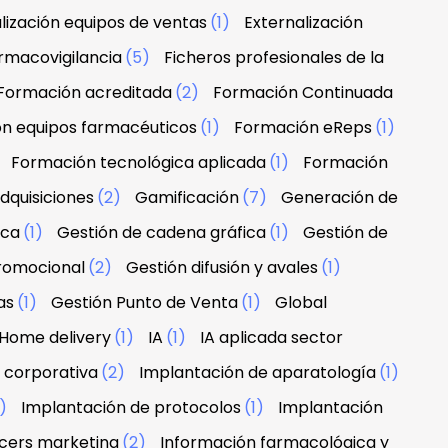
lización equipos de ventas
(1)
Externalización
rmacovigilancia
(5)
Ficheros profesionales de la
Formación acreditada
(2)
Formación Continuada
n equipos farmacéuticos
(1)
Formación eReps
(1)
)
Formación tecnológica aplicada
(1)
Formación
dquisiciones
(2)
Gamificación
(7)
Generación de
rca
(1)
Gestión de cadena gráfica
(1)
Gestión de
promocional
(2)
Gestión difusión y avales
(1)
as
(1)
Gestión Punto de Venta
(1)
Global
Home delivery
(1)
IA
(1)
IA aplicada sector
 corporativa
(2)
Implantación de aparatología
(1)
1)
Implantación de protocolos
(1)
Implantación
ncers marketing
(2)
Información farmacológica y