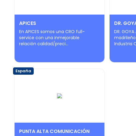
APICES
DR. GOYA
En APICES somos una CRO full-
DR. GOYA A
service con una inmejorable
madrileño
relación calidad/preci...
Industria C
España
PUNTA ALTA COMUNICACIÓN