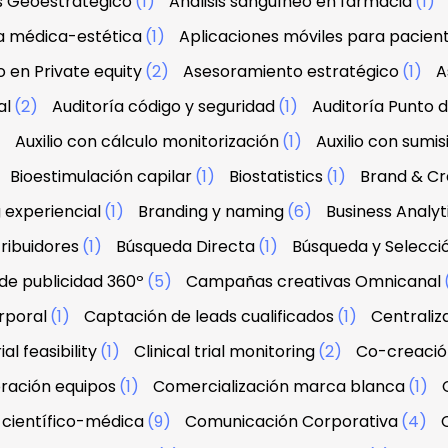
is Geoestratégico
(1)
Análisis sanguíneo en farmacia
(1)
a médica-estética
(1)
Aplicaciones móviles para pacien
 en Private equity
(2)
Asesoramiento estratégico
(1)
A
al
(2)
Auditoría código y seguridad
(1)
Auditoría Punto 
)
Auxilio con cálculo monitorización
(1)
Auxilio con sumis
Bioestimulación capilar
(1)
Biostatistics
(1)
Brand & Cre
 experiencial
(1)
Branding y naming
(6)
Business Analyt
ribuidores
(1)
Búsqueda Directa
(1)
Búsqueda y Selecci
e publicidad 360º
(5)
Campañas creativas Omnicanal
rporal
(1)
Captación de leads cualificados
(1)
Centraliz
ial feasibility
(1)
Clinical trial monitoring
(2)
Co-creació
ración equipos
(1)
Comercialización marca blanca
(1)
científico-médica
(9)
Comunicación Corporativa
(4)