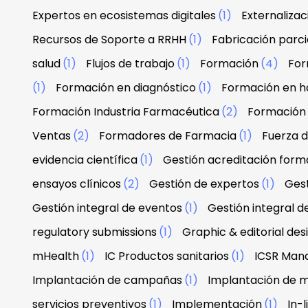
Expertos en ecosistemas digitales
(1)
Externaliza
Recursos de Soporte a RRHH
(1)
Fabricación parci
salud
(1)
Flujos de trabajo
(1)
Formación
(4)
For
(1)
Formación en diagnóstico
(1)
Formación en h
Formación Industria Farmacéutica
(2)
Formación
Ventas
(2)
Formadores de Farmacia
(1)
Fuerza 
evidencia científica
(1)
Gestión acreditación form
ensayos clínicos
(2)
Gestión de expertos
(1)
Gest
Gestión integral de eventos
(1)
Gestión integral d
regulatory submissions
(1)
Graphic & editorial de
mHealth
(1)
IC Productos sanitarios
(1)
ICSR Man
Implantación de campañas
(1)
Implantación de 
servicios preventivos
(1)
Implementación
(1)
In-