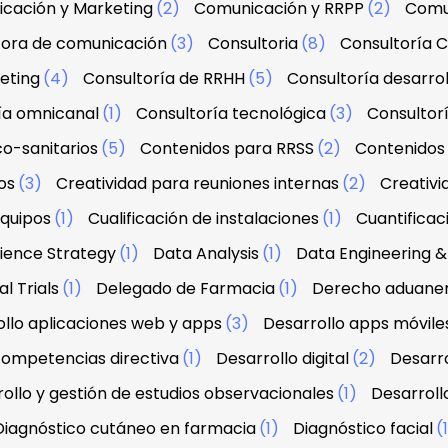
cación y Marketing
(2)
Comunicación y RRPP
(2)
Comu
tora de comunicación
(3)
Consultoria
(8)
Consultoría C
eting
(4)
Consultoría de RRHH
(5)
Consultoría desarrol
ía omnicanal
(1)
Consultoría tecnológica
(3)
Consultorí
co-sanitarios
(5)
Contenidos para RRSS
(2)
Contenidos 
os
(3)
Creatividad para reuniones internas
(2)
Creativi
equipos
(1)
Cualificación de instalaciones
(1)
Cuantifica
ience Strategy
(1)
Data Analysis
(1)
Data Engineering
l Trials
(1)
Delegado de Farmacia
(1)
Derecho aduanero
llo aplicaciones web y apps
(3)
Desarrollo apps móvile
 competencias directiva
(1)
Desarrollo digital
(2)
Desarro
ollo y gestión de estudios observacionales
(1)
Desarroll
Diagnóstico cutáneo en farmacia
(1)
Diagnóstico facial
(