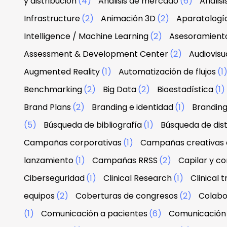
y distribución
(4)
Análisis de mercado
(6)
Anális
Infrastructure
(2)
Animación 3D
(2)
Aparatologí
Intelligence / Machine Learning
(2)
Asesoramiento
Assessment & Development Center
(2)
Audiovisu
Augmented Reality
(1)
Automatización de flujos
(1
Benchmarking
(2)
Big Data
(2)
Bioestadística
(1)
Brand Plans
(2)
Branding e identidad
(1)
Branding
(5)
Búsqueda de bibliografía
(1)
Búsqueda de dist
Campañas corporativas
(1)
Campañas creativas d
lanzamiento
(1)
Campañas RRSS
(2)
Capilar y co
Ciberseguridad
(1)
Clinical Research
(1)
Clinical tr
equipos
(2)
Coberturas de congresos
(2)
Colabo
(1)
Comunicación a pacientes
(6)
Comunicación 