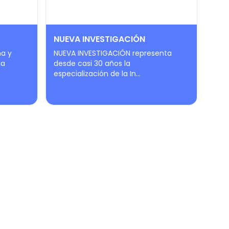
NUEVA INVESTIGACIÓN
na y
NUEVA INVESTIGACIÓN representa
la
desde casi 30 años la
especialización de la In...