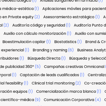
is Geoestratégico
(1)
Análisis sanguíneo en farmacia
(1)
a médica-estética
(1)
Aplicaciones móviles para pacien
 en Private equity
(2)
Asesoramiento estratégico
(1)
A
al
(2)
Auditoría código y seguridad
(1)
Auditoría Punto 
)
Auxilio con cálculo monitorización
(1)
Auxilio con sumis
Bioestimulación capilar
(1)
Biostatistics
(1)
Brand & Cre
 experiencial
(1)
Branding y naming
(6)
Business Analyt
ribuidores
(1)
Búsqueda Directa
(1)
Búsqueda y Selecci
e publicidad 360º
(5)
Campañas creativas Omnicanal
rporal
(1)
Captación de leads cualificados
(1)
Centraliz
ial feasibility
(1)
Clinical trial monitoring
(2)
Co-creació
ración equipos
(1)
Comercialización marca blanca
(1)
científico-médica
(9)
Comunicación Corporativa
(4)