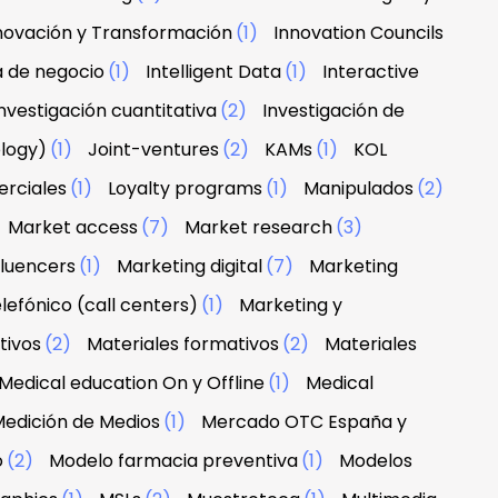
novación y Transformación
(1)
Innovation Councils
a de negocio
(1)
Intelligent Data
(1)
Interactive
nvestigación cuantitativa
(2)
Investigación de
ology)
(1)
Joint-ventures
(2)
KAMs
(1)
KOL
erciales
(1)
Loyalty programs
(1)
Manipulados
(2)
Market access
(7)
Market research
(3)
fluencers
(1)
Marketing digital
(7)
Marketing
lefónico (call centers)
(1)
Marketing y
tivos
(2)
Materiales formativos
(2)
Materiales
Medical education On y Offline
(1)
Medical
edición de Medios
(1)
Mercado OTC España y
o
(2)
Modelo farmacia preventiva
(1)
Modelos