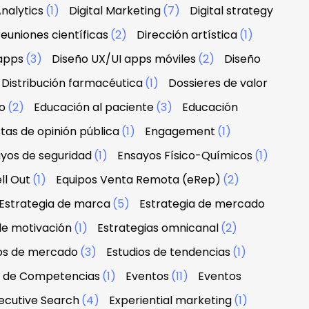
nalytics
(1)
Digital Marketing
(7)
Digital strategy
euniones científicas
(2)
Dirección artística
(1)
apps
(3)
Diseño UX/UI apps móviles
(2)
Diseño
Distribución farmacéutica
(1)
Dossieres de valor
o
(2)
Educación al paciente
(3)
Educación
tas de opinión pública
(1)
Engagement
(1)
yos de seguridad
(1)
Ensayos Físico-Químicos
(1)
ll Out
(1)
Equipos Venta Remota (eRep)
(2)
Estrategia de marca
(5)
Estrategia de mercado
de motivación
(1)
Estrategias omnicanal
(2)
ios de mercado
(3)
Estudios de tendencias
(1)
n de Competencias
(1)
Eventos
(11)
Eventos
ecutive Search
(4)
Experiential marketing
(1)