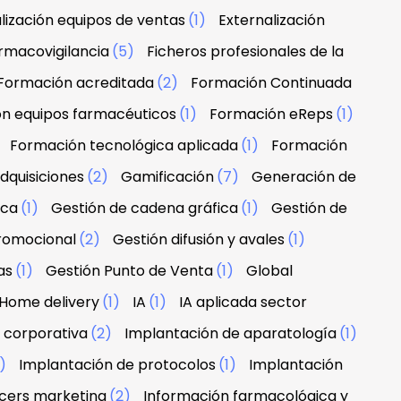
lización equipos de ventas
(1)
Externalización
rmacovigilancia
(5)
Ficheros profesionales de la
Formación acreditada
(2)
Formación Continuada
n equipos farmacéuticos
(1)
Formación eReps
(1)
)
Formación tecnológica aplicada
(1)
Formación
dquisiciones
(2)
Gamificación
(7)
Generación de
rca
(1)
Gestión de cadena gráfica
(1)
Gestión de
promocional
(2)
Gestión difusión y avales
(1)
as
(1)
Gestión Punto de Venta
(1)
Global
Home delivery
(1)
IA
(1)
IA aplicada sector
 corporativa
(2)
Implantación de aparatología
(1)
1)
Implantación de protocolos
(1)
Implantación
ncers marketing
(2)
Información farmacológica y