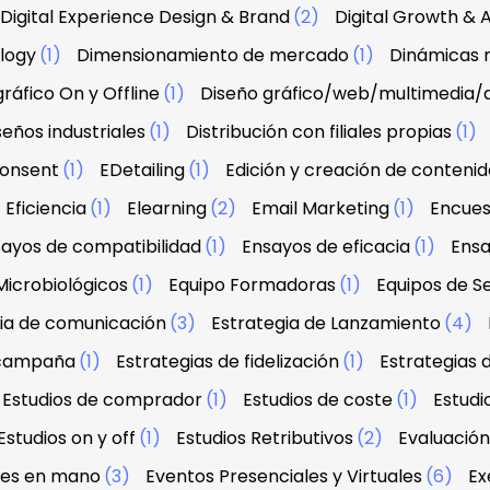
Digital Experience Design & Brand
(2)
Digital Growth & A
ology
(1)
Dimensionamiento de mercado
(1)
Dinámicas r
ráfico On y Offline
(1)
Diseño gráfico/web/multimedia/
seños industriales
(1)
Distribución con filiales propias
(1)
onsent
(1)
EDetailing
(1)
Edición y creación de contenid
Eficiencia
(1)
Elearning
(2)
Email Marketing
(1)
Encues
ayos de compatibilidad
(1)
Ensayos de eficacia
(1)
Ensa
Microbiológicos
(1)
Equipo Formadoras
(1)
Equipos de Se
ia de comunicación
(3)
Estrategia de Lanzamiento
(4)
 campaña
(1)
Estrategias de fidelización
(1)
Estrategias 
Estudios de comprador
(1)
Estudios de coste
(1)
Estud
Estudios on y off
(1)
Estudios Retributivos
(2)
Evaluació
ves en mano
(3)
Eventos Presenciales y Virtuales
(6)
Ex