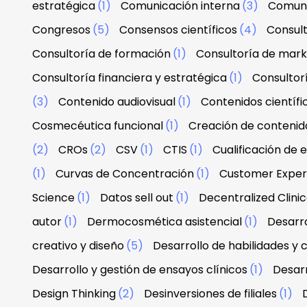
estratégica
(1)
Comunicación interna
(3)
Comuni
Congresos
(5)
Consensos científicos
(4)
Consul
Consultoría de formación
(1)
Consultoría de mark
Consultoría financiera y estratégica
(1)
Consultor
(3)
Contenido audiovisual
(1)
Contenidos científi
Cosmecéutica funcional
(1)
Creación de contenid
(2)
CROs
(2)
CSV
(1)
CTIS
(1)
Cualificación de 
(1)
Curvas de Concentración
(1)
Customer Exper
Science
(1)
Datos sell out
(1)
Decentralized Clinica
autor
(1)
Dermocosmética asistencial
(1)
Desarro
creativo y diseño
(5)
Desarrollo de habilidades y
Desarrollo y gestión de ensayos clínicos
(1)
Desarr
Design Thinking
(2)
Desinversiones de filiales
(1)