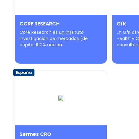
CORE RESEARCH
GfK
Core Research es un instituto
En GfK of
investigación de mercados (de
Health y 
capital 100% nacion...
consultoría
España
Sermes CRO