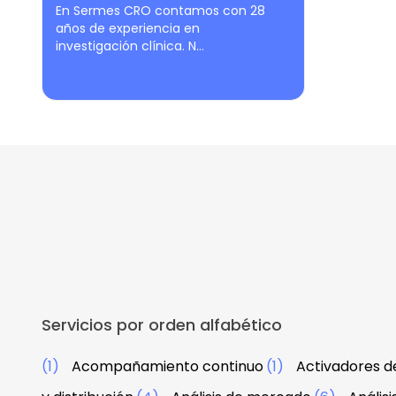
En Sermes CRO contamos con 28
años de experiencia en
investigación clínica. N...
Servicios por orden alfabético
(1)
Acompañamiento continuo
(1)
Activadores d