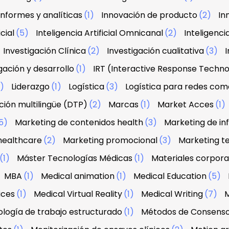
Informes y analíticas
(1)
Innovación de producto
(2)
In
icial
(5)
Inteligencia Artificial Omnicanal
(2)
Inteligenci
Investigación Clínica
(2)
Investigación cualitativa
(3)
I
gación y desarrollo
(1)
IRT (Interactive Response Techn
2)
Liderazgo
(1)
Logística
(3)
Logística para redes com
ión multilingüe (DTP)
(2)
Marcas
(1)
Market Acces
(1)
5)
Marketing de contenidos health
(3)
Marketing de in
healthcare
(2)
Marketing promocional
(3)
Marketing te
(1)
Máster Tecnologías Médicas
(1)
Materiales corpora
MBA
(1)
Medical animation
(1)
Medical Education
(5)
ices
(1)
Medical Virtual Reality
(1)
Medical Writing
(7)
M
logía de trabajo estructurado
(1)
Métodos de Consens