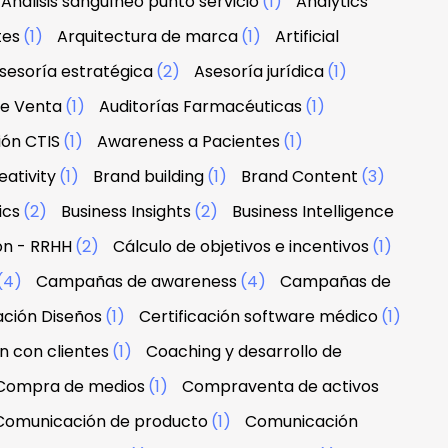
Análisis sanguíneo punto servicio
(1)
Analytics
tes
(1)
Arquitectura de marca
(1)
Artificial
sesoría estratégica
(2)
Asesoría jurídica
(1)
de Venta
(1)
Auditorías Farmacéuticas
(1)
ión CTIS
(1)
Awareness a Pacientes
(1)
ativity
(1)
Brand building
(1)
Brand Content
(3)
ics
(2)
Business Insights
(2)
Business Intelligence
ón - RRHH
(2)
Cálculo de objetivos e incentivos
(1)
(4)
Campañas de awareness
(4)
Campañas de
ación Diseños
(1)
Certificación software médico
(1)
n con clientes
(1)
Coaching y desarrollo de
Compra de medios
(1)
Compraventa de activos
Comunicación de producto
(1)
Comunicación