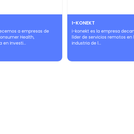
I-KONEKT
recemos a empresas de
i-konekt es la empresa deca
Consumer Health,
líder de servicios remotos en 
 en Investi...
industria de l...