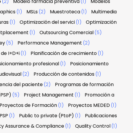
o
(2)
Modelo farmacia preventiva
(1)
Modelos
raphics
(1)
MSLs
(2)
Muestroteca
(1)
Multimedia
uras
(1)
Optimización del servici
(1)
Optimización
tplacement
(1)
Outsourcing Comercial
(5)
ney
(5)
Performance Management
(2)
 de I+D+i
(1)
Planificación de crecimiento
(1)
sicionamiento profesional
(1)
Posicionamiento
diovisual
(2)
Producción de contenidos
(1)
encia del paciente
(2)
Programas de formación
(PSP)
(5)
Project Management
(1)
Promoción a
Proyectos de Formación
(1)
Proyectos MEDED
(1)
PSP
(1)
Public to private (PtoP)
(1)
Publicaciones
ity Assurance & Compliance
(1)
Quality Control
(1)