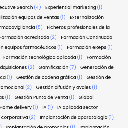
ecutive Search
(4)
Experiential marketing
(1)
lización equipos de ventas
(1)
Externalización
rmacovigilancia
(5)
Ficheros profesionales de la
Formación acreditada
(2)
Formación Continuada
n equipos farmacéuticos
(1)
Formación eReps
(1)
)
Formación tecnológica aplicada
(1)
Formación
dquisiciones
(2)
Gamificación
(7)
Generación de
rca
(1)
Gestión de cadena gráfica
(1)
Gestión de
promocional
(2)
Gestión difusión y avales
(1)
as
(1)
Gestión Punto de Venta
(1)
Global
Home delivery
(1)
IA
(1)
IA aplicada sector
 corporativa
(2)
Implantación de aparatología
(1)
1)
Implantación de protocolos
(1)
Implantación