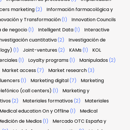
ncers marketing
(2)
Información farmacológica y
novación y Transformación
(1)
Innovation Councils
a de negocio
(1)
Intelligent Data
(1)
Interactive
nvestigación cuantitativa
(2)
Investigación de
ology)
(1)
Joint-ventures
(2)
KAMs
(1)
KOL
erciales
(1)
Loyalty programs
(1)
Manipulados
(2)
Market access
(7)
Market research
(3)
fluencers
(1)
Marketing digital
(7)
Marketing
lefónico (call centers)
(1)
Marketing y
tivos
(2)
Materiales formativos
(2)
Materiales
Medical education On y Offline
(1)
Medical
edición de Medios
(1)
Mercado OTC España y