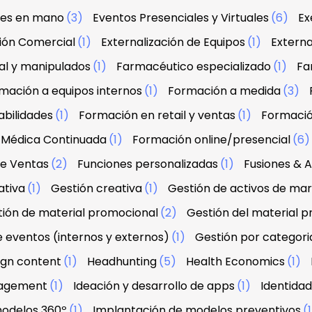
ves en mano
(3)
Eventos Presenciales y Virtuales
(6)
Ex
ción Comercial
(1)
Externalización de Equipos
(1)
Externa
al y manipulados
(1)
Farmacéutico especializado
(1)
Fa
mación a equipos internos
(1)
Formación a medida
(3)
abilidades
(1)
Formación en retail y ventas
(1)
Formació
 Médica Continuada
(1)
Formación online/presencial
(6
de Ventas
(2)
Funciones personalizadas
(1)
Fusiones & A
ativa
(1)
Gestión creativa
(1)
Gestión de activos de ma
ión de material promocional
(2)
Gestión del material 
e eventos (internos y externos)
(1)
Gestión por categori
sign content
(1)
Headhunting
(5)
Health Economics
(1)
agement
(1)
Ideación y desarrollo de apps
(1)
Identidad
modelos 360º
(1)
Implantación de modelos preventivos
(