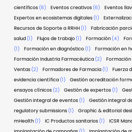
científicos
(8)
Eventos creativos
(6)
Eventos lla
Expertos en ecosistemas digitales
(1)
Externaliza
Recursos de Soporte a RRHH
(1)
Fabricación parci
salud
(1)
Flujos de trabajo
(1)
Formación
(4)
For
(1)
Formación en diagnóstico
(1)
Formación en h
Formación Industria Farmacéutica
(2)
Formación
Ventas
(2)
Formadores de Farmacia
(1)
Fuerza 
evidencia científica
(1)
Gestión acreditación form
ensayos clínicos
(2)
Gestión de expertos
(1)
Gest
Gestión integral de eventos
(1)
Gestión integral d
regulatory submissions
(1)
Graphic & editorial de
mHealth
(1)
IC Productos sanitarios
(1)
ICSR Man
Implantación de campañas
(1)
Implantación de 