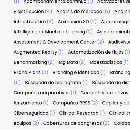
(1)
Acompañamiento continuo
(1)
Activadores d
y distribución
(4)
Análisis de mercado
(6)
Anális
Infrastructure
(2)
Animación 3D
(2)
Aparatologí
Intelligence / Machine Learning
(2)
Asesoramiento
Assessment & Development Center
(2)
Audiovisu
Augmented Reality
(1)
Automatización de flujos
(1
Benchmarking
(2)
Big Data
(2)
Bioestadística
(1)
Brand Plans
(2)
Branding e identidad
(1)
Branding
(5)
Búsqueda de bibliografía
(1)
Búsqueda de dist
Campañas corporativas
(1)
Campañas creativas d
lanzamiento
(1)
Campañas RRSS
(2)
Capilar y co
Ciberseguridad
(1)
Clinical Research
(1)
Clinical tr
equipos
(2)
Coberturas de congresos
(2)
Colabo