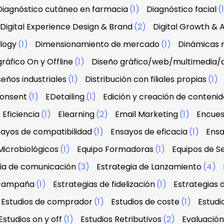
Diagnóstico cutáneo en farmacia
(1)
Diagnóstico facial
(
Digital Experience Design & Brand
(2)
Digital Growth & A
ology
(1)
Dimensionamiento de mercado
(1)
Dinámicas r
ráfico On y Offline
(1)
Diseño gráfico/web/multimedia/
seños industriales
(1)
Distribución con filiales propias
(1)
onsent
(1)
EDetailing
(1)
Edición y creación de contenid
Eficiencia
(1)
Elearning
(2)
Email Marketing
(1)
Encues
ayos de compatibilidad
(1)
Ensayos de eficacia
(1)
Ensa
Microbiológicos
(1)
Equipo Formadoras
(1)
Equipos de Se
ia de comunicación
(3)
Estrategia de Lanzamiento
(4)
 campaña
(1)
Estrategias de fidelización
(1)
Estrategias 
Estudios de comprador
(1)
Estudios de coste
(1)
Estud
Estudios on y off
(1)
Estudios Retributivos
(2)
Evaluació