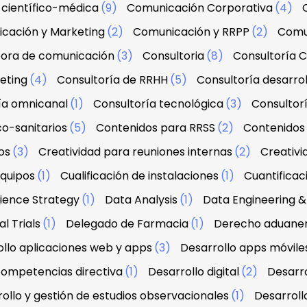
científico-médica
(9)
Comunicación Corporativa
(4)
cación y Marketing
(2)
Comunicación y RRPP
(2)
Comu
tora de comunicación
(3)
Consultoria
(8)
Consultoría C
eting
(4)
Consultoría de RRHH
(5)
Consultoría desarrol
ía omnicanal
(1)
Consultoría tecnológica
(3)
Consultorí
co-sanitarios
(5)
Contenidos para RRSS
(2)
Contenidos 
os
(3)
Creatividad para reuniones internas
(2)
Creativi
equipos
(1)
Cualificación de instalaciones
(1)
Cuantifica
ience Strategy
(1)
Data Analysis
(1)
Data Engineering
l Trials
(1)
Delegado de Farmacia
(1)
Derecho aduanero
llo aplicaciones web y apps
(3)
Desarrollo apps móvile
 competencias directiva
(1)
Desarrollo digital
(2)
Desarro
ollo y gestión de estudios observacionales
(1)
Desarroll