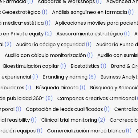
e Farmacia
(1)
Adboards & Workshops
(1)
Advanced An
is Geoestratégico
(1)
Análisis sanguíneo en farmacia
(1)
a médica-estética
(1)
Aplicaciones móviles para pacien
 en Private equity
(2)
Asesoramiento estratégico
(1)
A
al
(2)
Auditoría código y seguridad
(1)
Auditoría Punto 
)
Auxilio con cálculo monitorización
(1)
Auxilio con sumis
Bioestimulación capilar
(1)
Biostatistics
(1)
Brand & Cre
 experiencial
(1)
Branding y naming
(6)
Business Analyt
ribuidores
(1)
Búsqueda Directa
(1)
Búsqueda y Selecci
e publicidad 360º
(5)
Campañas creativas Omnicanal
rporal
(1)
Captación de leads cualificados
(1)
Centraliz
ial feasibility
(1)
Clinical trial monitoring
(2)
Co-creació
ración equipos
(1)
Comercialización marca blanca
(1)