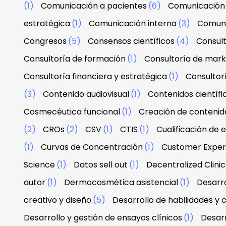
(1)
Comunicación a pacientes
(6)
Comunicación 
estratégica
(1)
Comunicación interna
(3)
Comuni
Congresos
(5)
Consensos científicos
(4)
Consul
Consultoría de formación
(1)
Consultoría de mark
Consultoría financiera y estratégica
(1)
Consultor
(3)
Contenido audiovisual
(1)
Contenidos científi
Cosmecéutica funcional
(1)
Creación de contenid
(2)
CROs
(2)
CSV
(1)
CTIS
(1)
Cualificación de 
(1)
Curvas de Concentración
(1)
Customer Exper
Science
(1)
Datos sell out
(1)
Decentralized Clinica
autor
(1)
Dermocosmética asistencial
(1)
Desarro
creativo y diseño
(5)
Desarrollo de habilidades y
Desarrollo y gestión de ensayos clínicos
(1)
Desarr