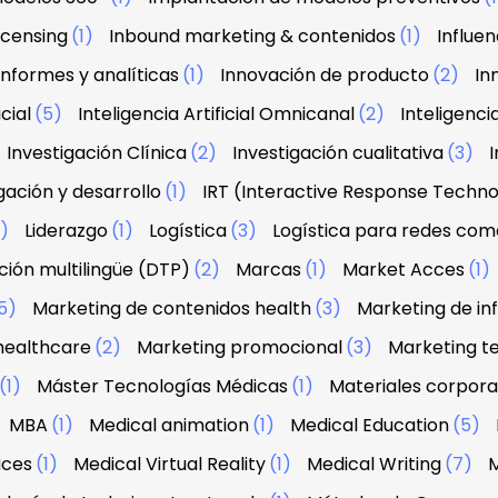
licensing
(1)
Inbound marketing & contenidos
(1)
Influe
Informes y analíticas
(1)
Innovación de producto
(2)
In
icial
(5)
Inteligencia Artificial Omnicanal
(2)
Inteligenci
Investigación Clínica
(2)
Investigación cualitativa
(3)
I
gación y desarrollo
(1)
IRT (Interactive Response Techn
2)
Liderazgo
(1)
Logística
(3)
Logística para redes com
ión multilingüe (DTP)
(2)
Marcas
(1)
Market Acces
(1)
5)
Marketing de contenidos health
(3)
Marketing de in
healthcare
(2)
Marketing promocional
(3)
Marketing te
(1)
Máster Tecnologías Médicas
(1)
Materiales corpora
MBA
(1)
Medical animation
(1)
Medical Education
(5)
ices
(1)
Medical Virtual Reality
(1)
Medical Writing
(7)
M