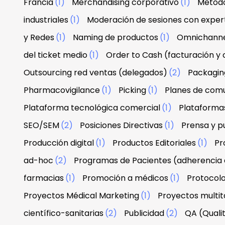
Francia
(1)
Merchandising corporativo
(1)
Metodo
industriales
(1)
Moderación de sesiones con exper
y Redes
(1)
Naming de productos
(1)
Omnichann
del ticket medio
(1)
Order to Cash (facturación y
Outsourcing red ventas (delegados)
(2)
Packagin
Pharmacovigilance
(1)
Picking
(1)
Planes de com
Plataforma tecnológica comercial
(1)
Plataforma
SEO/SEM
(2)
Posiciones Directivas
(1)
Prensa y p
Producción digital
(1)
Productos Editoriales
(1)
Pr
ad-hoc
(2)
Programas de Pacientes (adherencia 
farmacias
(1)
Promoción a médicos
(1)
Protocolo
Proyectos Médical Marketing
(1)
Proyectos multit
científico-sanitarias
(2)
Publicidad
(2)
QA (Quali