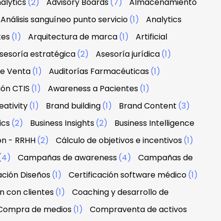
alytics
(2)
Advisory Boards
(7)
Almacenamiento
Análisis sanguíneo punto servicio
(1)
Analytics
tes
(1)
Arquitectura de marca
(1)
Artificial
sesoría estratégica
(2)
Asesoría jurídica
(1)
de Venta
(1)
Auditorías Farmacéuticas
(1)
ión CTIS
(1)
Awareness a Pacientes
(1)
ativity
(1)
Brand building
(1)
Brand Content
(3)
ics
(2)
Business Insights
(2)
Business Intelligence
ón - RRHH
(2)
Cálculo de objetivos e incentivos
(1)
(4)
Campañas de awareness
(4)
Campañas de
ación Diseños
(1)
Certificación software médico
(1)
n con clientes
(1)
Coaching y desarrollo de
Compra de medios
(1)
Compraventa de activos