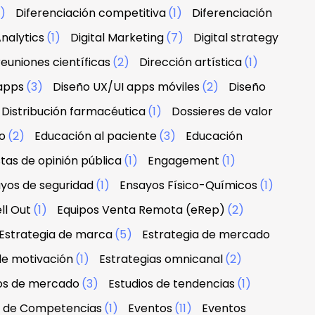
1)
Diferenciación competitiva
(1)
Diferenciación
nalytics
(1)
Digital Marketing
(7)
Digital strategy
euniones científicas
(2)
Dirección artística
(1)
apps
(3)
Diseño UX/UI apps móviles
(2)
Diseño
Distribución farmacéutica
(1)
Dossieres de valor
o
(2)
Educación al paciente
(3)
Educación
tas de opinión pública
(1)
Engagement
(1)
yos de seguridad
(1)
Ensayos Físico-Químicos
(1)
ll Out
(1)
Equipos Venta Remota (eRep)
(2)
Estrategia de marca
(5)
Estrategia de mercado
de motivación
(1)
Estrategias omnicanal
(2)
ios de mercado
(3)
Estudios de tendencias
(1)
n de Competencias
(1)
Eventos
(11)
Eventos