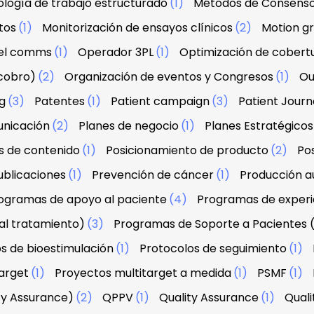
logía de trabajo estructurado
(1)
Métodos de Consens
tos
(1)
Monitorización de ensayos clínicos
(2)
Motion g
el comms
(1)
Operador 3PL
(1)
Optimización de cobert
 cobro)
(2)
Organización de eventos y Congresos
(1)
Ou
g
(3)
Patentes
(1)
Patient campaign
(3)
Patient Jour
unicación
(2)
Planes de negocio
(1)
Planes Estratégicos
s de contenido
(1)
Posicionamiento de producto
(2)
Po
ublicaciones
(1)
Prevención de cáncer
(1)
Producción au
ogramas de apoyo al paciente
(4)
Programas de experi
al tratamiento)
(3)
Programas de Soporte a Pacientes 
s de bioestimulación
(1)
Protocolos de seguimiento
(1)
arget
(1)
Proyectos multitarget a medida
(1)
PSMF
(1)
ty Assurance)
(2)
QPPV
(1)
Quality Assurance
(1)
Qual