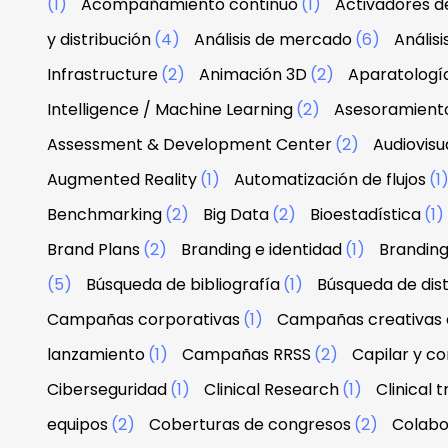
(1)
Acompañamiento continuo
(1)
Activadores d
y distribución
(4)
Análisis de mercado
(6)
Anális
Infrastructure
(2)
Animación 3D
(2)
Aparatologí
Intelligence / Machine Learning
(2)
Asesoramiento
Assessment & Development Center
(2)
Audiovisu
Augmented Reality
(1)
Automatización de flujos
(1
Benchmarking
(2)
Big Data
(2)
Bioestadística
(1)
Brand Plans
(2)
Branding e identidad
(1)
Branding
(5)
Búsqueda de bibliografía
(1)
Búsqueda de dist
Campañas corporativas
(1)
Campañas creativas d
lanzamiento
(1)
Campañas RRSS
(2)
Capilar y co
Ciberseguridad
(1)
Clinical Research
(1)
Clinical tr
equipos
(2)
Coberturas de congresos
(2)
Colabo