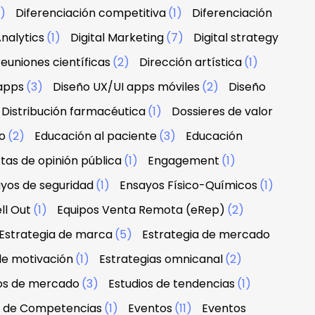
1)
Diferenciación competitiva
(1)
Diferenciación
nalytics
(1)
Digital Marketing
(7)
Digital strategy
euniones científicas
(2)
Dirección artística
(1)
apps
(3)
Diseño UX/UI apps móviles
(2)
Diseño
Distribución farmacéutica
(1)
Dossieres de valor
o
(2)
Educación al paciente
(3)
Educación
tas de opinión pública
(1)
Engagement
(1)
yos de seguridad
(1)
Ensayos Físico-Químicos
(1)
ll Out
(1)
Equipos Venta Remota (eRep)
(2)
Estrategia de marca
(5)
Estrategia de mercado
de motivación
(1)
Estrategias omnicanal
(2)
ios de mercado
(3)
Estudios de tendencias
(1)
n de Competencias
(1)
Eventos
(11)
Eventos