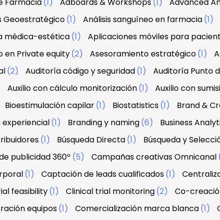
e Farmacia
(1)
Adboards & Workshops
(1)
Advanced An
is Geoestratégico
(1)
Análisis sanguíneo en farmacia
(1)
a médica-estética
(1)
Aplicaciones móviles para pacien
 en Private equity
(2)
Asesoramiento estratégico
(1)
A
al
(2)
Auditoría código y seguridad
(1)
Auditoría Punto 
)
Auxilio con cálculo monitorización
(1)
Auxilio con sumis
Bioestimulación capilar
(1)
Biostatistics
(1)
Brand & Cre
 experiencial
(1)
Branding y naming
(6)
Business Analyt
ribuidores
(1)
Búsqueda Directa
(1)
Búsqueda y Selecci
e publicidad 360º
(5)
Campañas creativas Omnicanal
rporal
(1)
Captación de leads cualificados
(1)
Centraliz
ial feasibility
(1)
Clinical trial monitoring
(2)
Co-creació
ración equipos
(1)
Comercialización marca blanca
(1)