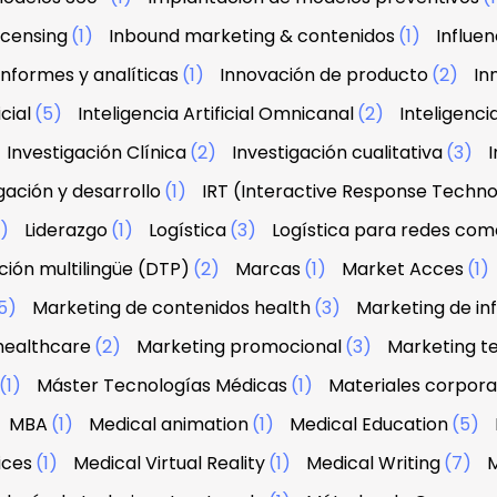
licensing
(1)
Inbound marketing & contenidos
(1)
Influe
Informes y analíticas
(1)
Innovación de producto
(2)
In
icial
(5)
Inteligencia Artificial Omnicanal
(2)
Inteligenci
Investigación Clínica
(2)
Investigación cualitativa
(3)
I
gación y desarrollo
(1)
IRT (Interactive Response Techn
2)
Liderazgo
(1)
Logística
(3)
Logística para redes com
ión multilingüe (DTP)
(2)
Marcas
(1)
Market Acces
(1)
5)
Marketing de contenidos health
(3)
Marketing de in
healthcare
(2)
Marketing promocional
(3)
Marketing te
(1)
Máster Tecnologías Médicas
(1)
Materiales corpora
MBA
(1)
Medical animation
(1)
Medical Education
(5)
ices
(1)
Medical Virtual Reality
(1)
Medical Writing
(7)
M