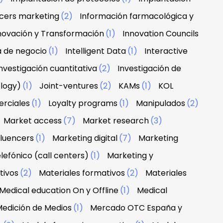
ncers marketing
(2)
Información farmacológica y
novación y Transformación
(1)
Innovation Councils
a de negocio
(1)
Intelligent Data
(1)
Interactive
nvestigación cuantitativa
(2)
Investigación de
ology)
(1)
Joint-ventures
(2)
KAMs
(1)
KOL
erciales
(1)
Loyalty programs
(1)
Manipulados
(2)
Market access
(7)
Market research
(3)
fluencers
(1)
Marketing digital
(7)
Marketing
lefónico (call centers)
(1)
Marketing y
tivos
(2)
Materiales formativos
(2)
Materiales
Medical education On y Offline
(1)
Medical
edición de Medios
(1)
Mercado OTC España y