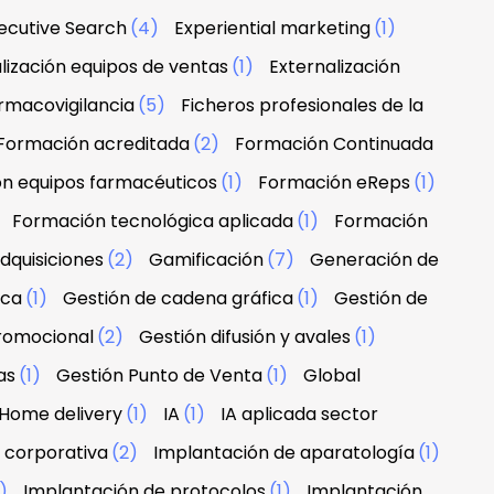
ecutive Search
(4)
Experiential marketing
(1)
lización equipos de ventas
(1)
Externalización
rmacovigilancia
(5)
Ficheros profesionales de la
Formación acreditada
(2)
Formación Continuada
n equipos farmacéuticos
(1)
Formación eReps
(1)
)
Formación tecnológica aplicada
(1)
Formación
dquisiciones
(2)
Gamificación
(7)
Generación de
rca
(1)
Gestión de cadena gráfica
(1)
Gestión de
promocional
(2)
Gestión difusión y avales
(1)
as
(1)
Gestión Punto de Venta
(1)
Global
Home delivery
(1)
IA
(1)
IA aplicada sector
 corporativa
(2)
Implantación de aparatología
(1)
1)
Implantación de protocolos
(1)
Implantación