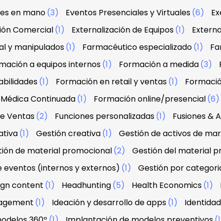
ves en mano
(3)
Eventos Presenciales y Virtuales
(6)
Ex
ción Comercial
(1)
Externalización de Equipos
(1)
Externa
al y manipulados
(1)
Farmacéutico especializado
(1)
Fa
mación a equipos internos
(1)
Formación a medida
(3)
abilidades
(1)
Formación en retail y ventas
(1)
Formació
 Médica Continuada
(1)
Formación online/presencial
(6
de Ventas
(2)
Funciones personalizadas
(1)
Fusiones & A
ativa
(1)
Gestión creativa
(1)
Gestión de activos de ma
ión de material promocional
(2)
Gestión del material 
e eventos (internos y externos)
(1)
Gestión por categori
sign content
(1)
Headhunting
(5)
Health Economics
(1)
agement
(1)
Ideación y desarrollo de apps
(1)
Identidad
modelos 360º
(1)
Implantación de modelos preventivos
(