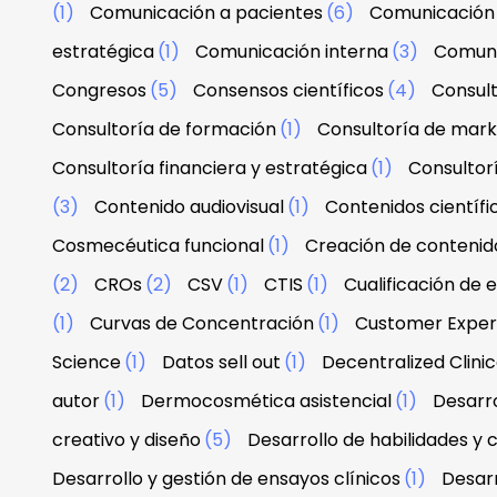
(1)
Comunicación a pacientes
(6)
Comunicación 
estratégica
(1)
Comunicación interna
(3)
Comuni
Congresos
(5)
Consensos científicos
(4)
Consul
Consultoría de formación
(1)
Consultoría de mark
Consultoría financiera y estratégica
(1)
Consultor
(3)
Contenido audiovisual
(1)
Contenidos científi
Cosmecéutica funcional
(1)
Creación de contenid
(2)
CROs
(2)
CSV
(1)
CTIS
(1)
Cualificación de 
(1)
Curvas de Concentración
(1)
Customer Exper
Science
(1)
Datos sell out
(1)
Decentralized Clinica
autor
(1)
Dermocosmética asistencial
(1)
Desarro
creativo y diseño
(5)
Desarrollo de habilidades y
Desarrollo y gestión de ensayos clínicos
(1)
Desarr