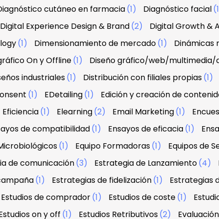
Diagnóstico cutáneo en farmacia
(1)
Diagnóstico facial
(
Digital Experience Design & Brand
(2)
Digital Growth & A
ology
(1)
Dimensionamiento de mercado
(1)
Dinámicas r
ráfico On y Offline
(1)
Diseño gráfico/web/multimedia/
seños industriales
(1)
Distribución con filiales propias
(1)
onsent
(1)
EDetailing
(1)
Edición y creación de contenid
Eficiencia
(1)
Elearning
(2)
Email Marketing
(1)
Encues
ayos de compatibilidad
(1)
Ensayos de eficacia
(1)
Ensa
Microbiológicos
(1)
Equipo Formadoras
(1)
Equipos de Se
ia de comunicación
(3)
Estrategia de Lanzamiento
(4)
 campaña
(1)
Estrategias de fidelización
(1)
Estrategias 
Estudios de comprador
(1)
Estudios de coste
(1)
Estud
Estudios on y off
(1)
Estudios Retributivos
(2)
Evaluació