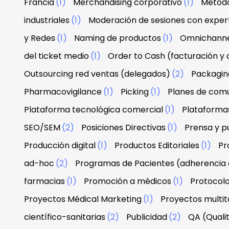
Francia
(1)
Merchandising corporativo
(1)
Metodo
industriales
(1)
Moderación de sesiones con exper
y Redes
(1)
Naming de productos
(1)
Omnichann
del ticket medio
(1)
Order to Cash (facturación y
Outsourcing red ventas (delegados)
(2)
Packagin
Pharmacovigilance
(1)
Picking
(1)
Planes de com
Plataforma tecnológica comercial
(1)
Plataforma
SEO/SEM
(2)
Posiciones Directivas
(1)
Prensa y p
Producción digital
(1)
Productos Editoriales
(1)
Pr
ad-hoc
(2)
Programas de Pacientes (adherencia 
farmacias
(1)
Promoción a médicos
(1)
Protocolo
Proyectos Médical Marketing
(1)
Proyectos multit
científico-sanitarias
(2)
Publicidad
(2)
QA (Quali