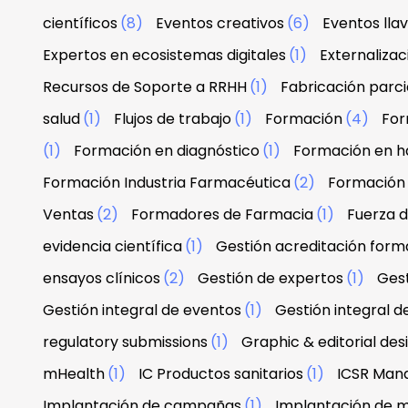
científicos
(8)
Eventos creativos
(6)
Eventos lla
Expertos en ecosistemas digitales
(1)
Externaliza
Recursos de Soporte a RRHH
(1)
Fabricación parci
salud
(1)
Flujos de trabajo
(1)
Formación
(4)
For
(1)
Formación en diagnóstico
(1)
Formación en h
Formación Industria Farmacéutica
(2)
Formación
Ventas
(2)
Formadores de Farmacia
(1)
Fuerza 
evidencia científica
(1)
Gestión acreditación form
ensayos clínicos
(2)
Gestión de expertos
(1)
Gest
Gestión integral de eventos
(1)
Gestión integral d
regulatory submissions
(1)
Graphic & editorial de
mHealth
(1)
IC Productos sanitarios
(1)
ICSR Man
Implantación de campañas
(1)
Implantación de 