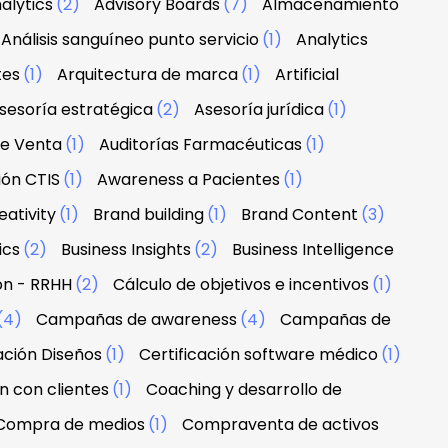
alytics
(2)
Advisory Boards
(7)
Almacenamiento
Análisis sanguíneo punto servicio
(1)
Analytics
tes
(1)
Arquitectura de marca
(1)
Artificial
sesoría estratégica
(2)
Asesoría jurídica
(1)
de Venta
(1)
Auditorías Farmacéuticas
(1)
ión CTIS
(1)
Awareness a Pacientes
(1)
ativity
(1)
Brand building
(1)
Brand Content
(3)
ics
(2)
Business Insights
(2)
Business Intelligence
ón - RRHH
(2)
Cálculo de objetivos e incentivos
(1)
(4)
Campañas de awareness
(4)
Campañas de
ación Diseños
(1)
Certificación software médico
(1)
n con clientes
(1)
Coaching y desarrollo de
Compra de medios
(1)
Compraventa de activos