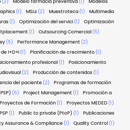
o
(2)
Modelo farmacia preventiva
(1)
Modelos
raphics
(1)
MSLs
(2)
Muestroteca
(1)
Multimedia
uras
(1)
Optimización del servici
(1)
Optimización
tplacement
(1)
Outsourcing Comercial
(5)
ney
(5)
Performance Management
(2)
 de I+D+i
(1)
Planificación de crecimiento
(1)
sicionamiento profesional
(1)
Posicionamiento
diovisual
(2)
Producción de contenidos
(1)
encia del paciente
(2)
Programas de formación
(PSP)
(5)
Project Management
(1)
Promoción a
Proyectos de Formación
(1)
Proyectos MEDED
(1)
PSP
(1)
Public to private (PtoP)
(1)
Publicaciones
ity Assurance & Compliance
(1)
Quality Control
(1)