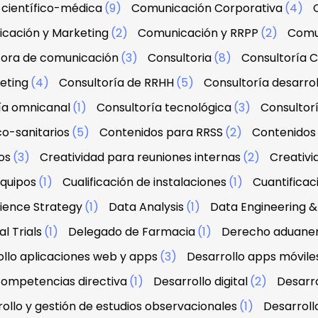
científico-médica
(9)
Comunicación Corporativa
(4)
cación y Marketing
(2)
Comunicación y RRPP
(2)
Comu
tora de comunicación
(3)
Consultoria
(8)
Consultoría C
eting
(4)
Consultoría de RRHH
(5)
Consultoría desarrol
ía omnicanal
(1)
Consultoría tecnológica
(3)
Consultorí
co-sanitarios
(5)
Contenidos para RRSS
(2)
Contenidos 
os
(3)
Creatividad para reuniones internas
(2)
Creativi
equipos
(1)
Cualificación de instalaciones
(1)
Cuantifica
ience Strategy
(1)
Data Analysis
(1)
Data Engineering
l Trials
(1)
Delegado de Farmacia
(1)
Derecho aduanero
llo aplicaciones web y apps
(3)
Desarrollo apps móvile
 competencias directiva
(1)
Desarrollo digital
(2)
Desarro
ollo y gestión de estudios observacionales
(1)
Desarroll