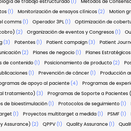
logía de trabajo estructurado
(1)
Métodos de Consens
tos
(1)
Monitorización de ensayos clínicos
(2)
Motion g
el comms
(1)
Operador 3PL
(1)
Optimización de cobert
 cobro)
(2)
Organización de eventos y Congresos
(1)
Ou
g
(3)
Patentes
(1)
Patient campaign
(3)
Patient Jour
unicación
(2)
Planes de negocio
(1)
Planes Estratégicos
s de contenido
(1)
Posicionamiento de producto
(2)
Po
ublicaciones
(1)
Prevención de cáncer
(1)
Producción au
ogramas de apoyo al paciente
(4)
Programas de experi
al tratamiento)
(3)
Programas de Soporte a Pacientes 
s de bioestimulación
(1)
Protocolos de seguimiento
(1)
arget
(1)
Proyectos multitarget a medida
(1)
PSMF
(1)
ty Assurance)
(2)
QPPV
(1)
Quality Assurance
(1)
Qual