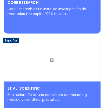
CORE RESEARCH
Core Research es un instituto investigación de
mercados (de capital 100% nacion...
España
ET AL. SCIENTIFIC
Et al. Scientific es una consultora de marketing
médico y científico, prestata...