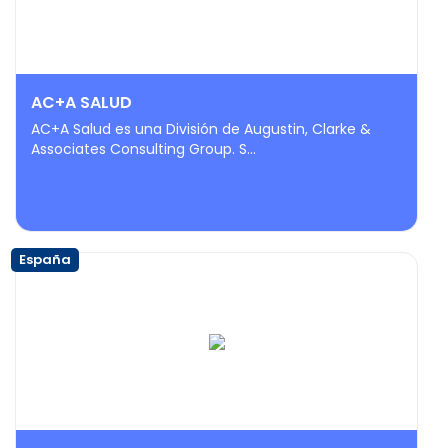
AC+A SALUD
AC+A Salud es una División de Augustin, Clarke &
Associates Consulting Group. S...
España