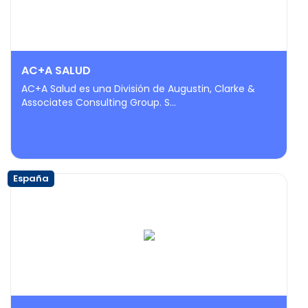
AC+A SALUD
AC+A Salud es una División de Augustin, Clarke &
Associates Consulting Group. S...
España