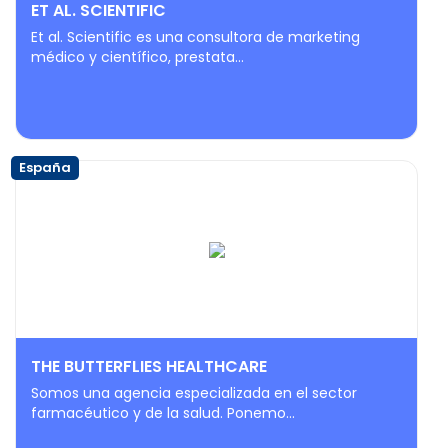
ET AL. SCIENTIFIC
Et al. Scientific es una consultora de marketing
médico y científico, prestata...
España
THE BUTTERFLIES HEALTHCARE
Somos una agencia especializada en el sector
farmacéutico y de la salud. Ponemo...