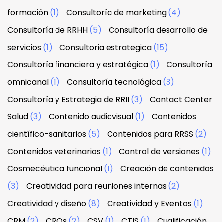
formación
(1)
Consultoría de marketing
(4)
Consultoría de RRHH
(5)
Consultoría desarrollo de
servicios
(1)
Consultoria estrategica
(15)
Consultoría financiera y estratégica
(1)
Consultoría
omnicanal
(1)
Consultoría tecnológica
(3)
Consultoría y Estrategia de RRII
(3)
Contact Center
Salud
(3)
Contenido audiovisual
(1)
Contenidos
científico-sanitarios
(5)
Contenidos para RRSS
(2)
Contenidos veterinarios
(1)
Control de versiones
(1)
Cosmecéutica funcional
(1)
Creación de contenidos
(3)
Creatividad para reuniones internas
(2)
Creatividad y diseño
(8)
Creatividad y Eventos
(1)
CRM
(2)
CROs
(2)
CSV
(1)
CTIS
(1)
Cualificación