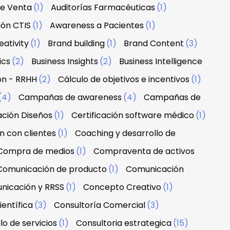
de Venta
(1)
Auditorías Farmacéuticas
(1)
ión CTIS
(1)
Awareness a Pacientes
(1)
ativity
(1)
Brand building
(1)
Brand Content
(3)
ics
(2)
Business Insights
(2)
Business Intelligence
ón - RRHH
(2)
Cálculo de objetivos e incentivos
(1)
(4)
Campañas de awareness
(4)
Campañas de
ación Diseños
(1)
Certificación software médico
(1)
n con clientes
(1)
Coaching y desarrollo de
Compra de medios
(1)
Compraventa de activos
Comunicación de producto
(1)
Comunicación
nicación y RRSS
(1)
Concepto Creativo
(1)
ientífica
(3)
Consultoría Comercial
(3)
lo de servicios
(1)
Consultoria estrategica
(15)