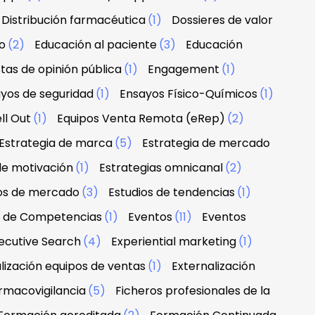
Distribución farmacéutica
(1)
Dossieres de valor
o
(2)
Educación al paciente
(3)
Educación
tas de opinión pública
(1)
Engagement
(1)
yos de seguridad
(1)
Ensayos Físico-Químicos
(1)
ll Out
(1)
Equipos Venta Remota (eRep)
(2)
Estrategia de marca
(5)
Estrategia de mercado
de motivación
(1)
Estrategias omnicanal
(2)
ios de mercado
(3)
Estudios de tendencias
(1)
n de Competencias
(1)
Eventos
(11)
Eventos
ecutive Search
(4)
Experiential marketing
(1)
lización equipos de ventas
(1)
Externalización
rmacovigilancia
(5)
Ficheros profesionales de la