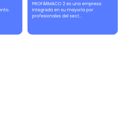
PROFÁRMACO 2 es una empresa
ento.
integrada en su mayoría por
profesionales del sect...