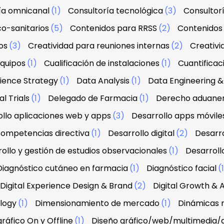
ía omnicanal
(1)
Consultoría tecnológica
(3)
Consultorí
co-sanitarios
(5)
Contenidos para RRSS
(2)
Contenidos 
os
(3)
Creatividad para reuniones internas
(2)
Creativi
equipos
(1)
Cualificación de instalaciones
(1)
Cuantifica
ience Strategy
(1)
Data Analysis
(1)
Data Engineering
l Trials
(1)
Delegado de Farmacia
(1)
Derecho aduanero
llo aplicaciones web y apps
(3)
Desarrollo apps móvile
 competencias directiva
(1)
Desarrollo digital
(2)
Desarro
ollo y gestión de estudios observacionales
(1)
Desarroll
Diagnóstico cutáneo en farmacia
(1)
Diagnóstico facial
(
Digital Experience Design & Brand
(2)
Digital Growth & A
ology
(1)
Dimensionamiento de mercado
(1)
Dinámicas r
ráfico On y Offline
(1)
Diseño gráfico/web/multimedia/