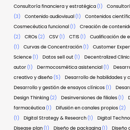
Consultoría financiera y estratégica
(1)
Consultor
(3)
Contenido audiovisual
(1)
Contenidos científi
Cosmecéutica funcional
(1)
Creación de contenid
(2)
CROs
(2)
CSV
(1)
CTIS
(1)
Cualificación de 
(1)
Curvas de Concentración
(1)
Customer Exper
Science
(1)
Datos sell out
(1)
Decentralized Clinica
autor
(1)
Dermocosmética asistencial
(1)
Desarro
creativo y diseño
(5)
Desarrollo de habilidades y
Desarrollo y gestión de ensayos clínicos
(1)
Desarr
Design Thinking
(2)
Desinversiones de filiales
(1)
farmacéutica
(1)
Difusión en canales propios
(2)
(1)
Digital Strategy & Research
(1)
Digital Techn
Disease plan
(1)
Diseño de packaging
(1)
Diseño g