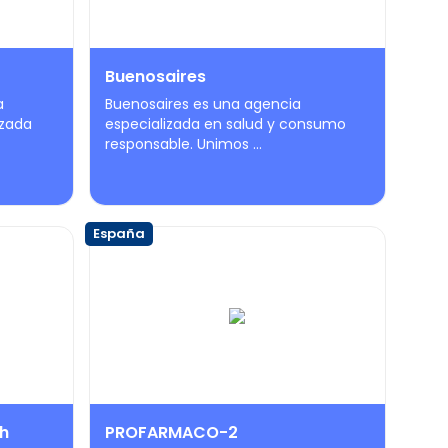
Buenosaires
a
Buenosaires es una agencia
izada
especializada en salud y consumo
responsable. Unimos ...
España
h
PROFARMACO-2