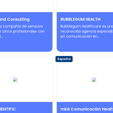
nd Consulting
BUBBLEGUM HEALTH
 compañía de servicios
Bubblegum Healthcare es un
r cinco profesionales con
reconocida agencia especial
...
en comunicación en...
España
IENTIFIC
mká Comunicación Healt