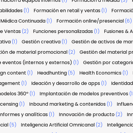
mación a equipos internos
(1)
Formación a medida
(3)
abilidades
(1)
Formación en retail y ventas
(1)
Formació
 Médica Continuada
(1)
Formación online/presencial
(6
de Ventas
(2)
Funciones personalizadas
(1)
Fusiones & A
ativa
(1)
Gestión creativa
(1)
Gestión de activos de ma
ión de material promocional
(2)
Gestión del material 
e eventos (internos y externos)
(1)
Gestión por categori
sign content
(1)
Headhunting
(5)
Health Economics
(1)
agement
(1)
Ideación y desarrollo de apps
(1)
Identidad
modelos 360º
(1)
Implantación de modelos preventivos
(
licensing
(1)
Inbound marketing & contenidos
(1)
Influe
Informes y analíticas
(1)
Innovación de producto
(2)
In
icial
(5)
Inteligencia Artificial Omnicanal
(2)
Inteligenci