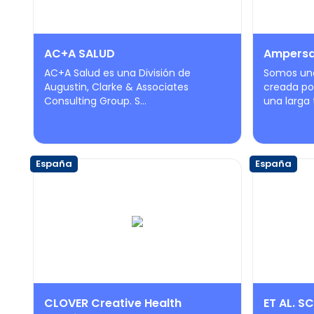
AC+A SALUD
Ampersa
AC+A Salud es una División de
Somos una
Augustin, Clarke & Associates
creada po
Consulting Group. S...
una larga t
España
España
CLOVER Creative Health
ET AL. SC