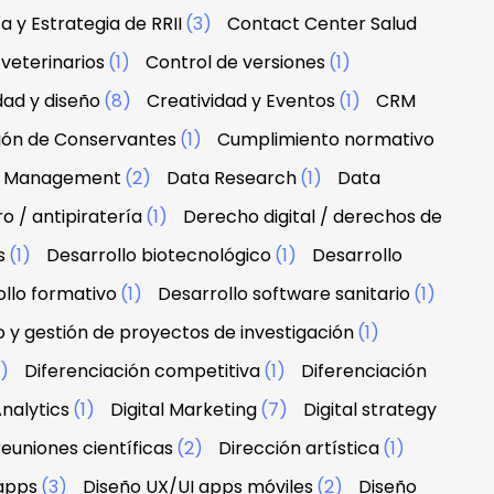
a y Estrategia de RRII
(3)
Contact Center Salud
veterinarios
(1)
Control de versiones
(1)
dad y diseño
(8)
Creatividad y Eventos
(1)
CRM
ción de Conservantes
(1)
Cumplimiento normativo
 & Management
(2)
Data Research
(1)
Data
 / antipiratería
(1)
Derecho digital / derechos de
s
(1)
Desarrollo biotecnológico
(1)
Desarrollo
llo formativo
(1)
Desarrollo software sanitario
(1)
o y gestión de proyectos de investigación
(1)
1)
Diferenciación competitiva
(1)
Diferenciación
nalytics
(1)
Digital Marketing
(7)
Digital strategy
euniones científicas
(2)
Dirección artística
(1)
apps
(3)
Diseño UX/UI apps móviles
(2)
Diseño