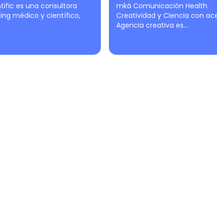
entific es una consultora
mká Comunicación Health.
ng médico y científico,
Creatividad y CIencia con ac
Agencia creativa es...