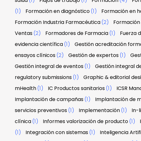
salud
(1)
Flujos de trabajo
(1)
Formación
(4)
For
(1)
Formación en diagnóstico
(1)
Formación en h
Formación Industria Farmacéutica
(2)
Formación
Ventas
(2)
Formadores de Farmacia
(1)
Fuerza 
evidencia científica
(1)
Gestión acreditación form
ensayos clínicos
(2)
Gestión de expertos
(1)
Gest
Gestión integral de eventos
(1)
Gestión integral d
regulatory submissions
(1)
Graphic & editorial de
mHealth
(1)
IC Productos sanitarios
(1)
ICSR Man
Implantación de campañas
(1)
Implantación de 
servicios preventivos
(1)
Implementación
(1)
In-
clínica
(1)
Informes valorización de producto
(1)
(1)
Integración con sistemas
(1)
Inteligencia Artif