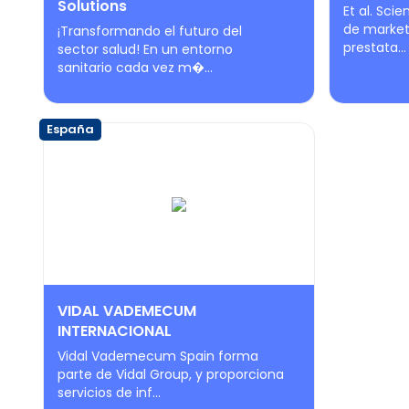
Solutions
Et al. Sci
de marketi
¡Transformando el futuro del
prestata...
sector salud! En un entorno
sanitario cada vez m�...
España
VIDAL VADEMECUM
INTERNACIONAL
Vidal Vademecum Spain forma
parte de Vidal Group, y proporciona
servicios de inf...