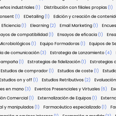
seños industriales
(1)
Distribución con filiales propias
(1)
onsent
(1)
EDetailing
(1)
Edición y creación de contenid
Eficiencia
(1)
Elearning
(2)
Email Marketing
(1)
Encues
ayos de compatibilidad
(1)
Ensayos de eficacia
(1)
Ensa
Microbiológicos
(1)
Equipo Formadoras
(1)
Equipos de Se
ia de comunicación
(3)
Estrategia de Lanzamiento
(4)
 campaña
(1)
Estrategias de fidelización
(1)
Estrategias 
Estudios de comprador
(1)
Estudios de coste
(1)
Estud
Estudios on y off
(1)
Estudios Retributivos
(2)
Evaluació
ves en mano
(3)
Eventos Presenciales y Virtuales
(6)
Ex
ción Comercial
(1)
Externalización de Equipos
(1)
Externa
al y manipulados
(1)
Farmacéutico especializado
(1)
Fa