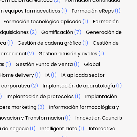
Formación acreditada
(2)
Formación Continuada
n equipos farmacéuticos
(1)
Formación eReps
(1)
)
Formación tecnológica aplicada
(1)
Formación
dquisiciones
(2)
Gamificación
(7)
Generación de
rca
(1)
Gestión de cadena gráfica
(1)
Gestión de
promocional
(2)
Gestión difusión y avales
(1)
as
(1)
Gestión Punto de Venta
(1)
Global
Home delivery
(1)
IA
(1)
IA aplicada sector
 corporativa
(2)
Implantación de aparatología
(1)
1)
Implantación de protocolos
(1)
Implantación
ncers marketing
(2)
Información farmacológica y
novación y Transformación
(1)
Innovation Councils
a de negocio
(1)
Intelligent Data
(1)
Interactive