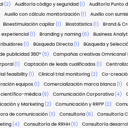
al
(2)
Auditoría código y seguridad
(1)
Auditoría Punto 
)
Auxilio con cálculo monitorización
(1)
Auxilio con sumis
Bioestimulación capilar
(1)
Biostatistics
(1)
Brand & Cre
 experiencial
(1)
Branding y naming
(6)
Business Analyt
ribuidores
(1)
Búsqueda Directa
(1)
Búsqueda y Selecci
e publicidad 360º
(5)
Campañas creativas Omnicanal
rporal
(1)
Captación de leads cualificados
(1)
Centraliz
ial feasibility
(1)
Clinical trial monitoring
(2)
Co-creació
ración equipos
(1)
Comercialización marca blanca
(1)
científico-médica
(9)
Comunicación Corporativa
(4)
cación y Marketing
(2)
Comunicación y RRPP
(2)
Comu
tora de comunicación
(3)
Consultoria
(8)
Consultoría C
eting
(4)
Consultoría de RRHH
(5)
Consultoría desarrol