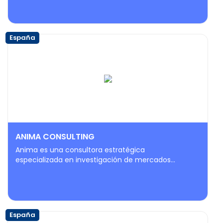
España
ANIMA CONSULTING
Anima es una consultora estratégica
especializada en investigación de mercados...
España