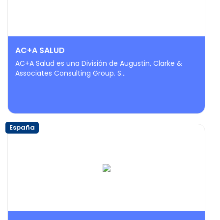
AC+A SALUD
AC+A Salud es una División de Augustin, Clarke &
Associates Consulting Group. S...
España