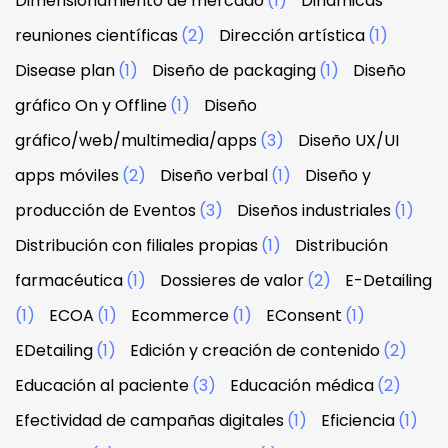
Dimensionamiento de mercado
(1)
Dinámicas
reuniones científicas
(2)
Dirección artística
(1)
Disease plan
(1)
Diseño de packaging
(1)
Diseño
gráfico On y Offline
(1)
Diseño
gráfico/web/multimedia/apps
(3)
Diseño UX/UI
apps móviles
(2)
Diseño verbal
(1)
Diseño y
producción de Eventos
(3)
Diseños industriales
(1)
Distribución con filiales propias
(1)
Distribución
farmacéutica
(1)
Dossieres de valor
(2)
E-Detailing
(1)
ECOA
(1)
Ecommerce
(1)
EConsent
(1)
EDetailing
(1)
Edición y creación de contenido
(2)
Educación al paciente
(3)
Educación médica
(2)
Efectividad de campañas digitales
(1)
Eficiencia
(1)