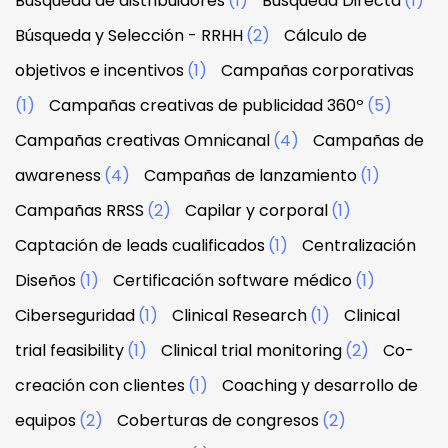
Búsqueda de distribuidores
(1)
Búsqueda Directa
(1)
Búsqueda y Selección - RRHH
(2)
Cálculo de
objetivos e incentivos
(1)
Campañas corporativas
(1)
Campañas creativas de publicidad 360º
(5)
Campañas creativas Omnicanal
(4)
Campañas de
awareness
(4)
Campañas de lanzamiento
(1)
Campañas RRSS
(2)
Capilar y corporal
(1)
Captación de leads cualificados
(1)
Centralización
Diseños
(1)
Certificación software médico
(1)
Ciberseguridad
(1)
Clinical Research
(1)
Clinical
trial feasibility
(1)
Clinical trial monitoring
(2)
Co-
creación con clientes
(1)
Coaching y desarrollo de
equipos
(2)
Coberturas de congresos
(2)