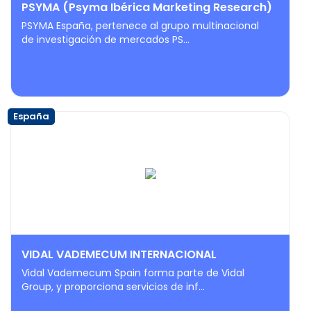
PSYMA (Psyma Ibérica Marketing Research)
PSYMA España, pertenece al grupo multinacional
de investigación de mercados PS...
España
VIDAL VADEMECUM INTERNACIONAL
Vidal Vademecum Spain forma parte de Vidal
Group, y proporciona servicios de inf...