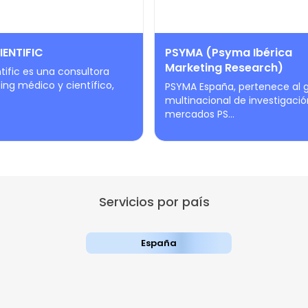
IENTIFIC
PSYMA (Psyma Ibérica
Marketing Research)
entific es una consultora
ng médico y científico,
PSYMA España, pertenece al 
multinacional de investigaci
mercados PS...
Servicios por país
España