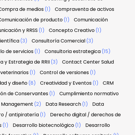
Compra de medios
(1)
Compraventa de activos
Comunicación de producto
(1)
Comunicación
nicación y RRSS
(1)
Concepto Creativo
(1)
ientífica
(3)
Consultoría Comercial
(3)
lo de servicios
(1)
Consultoria estrategica
(15)
a y Estrategia de RRII
(3)
Contact Center Salud
veterinarios
(1)
Control de versiones
(1)
dad y diseño
(8)
Creatividad y Eventos
(1)
CRM
ción de Conservantes
(1)
Cumplimiento normativo
 & Management
(2)
Data Research
(1)
Data
 / antipiratería
(1)
Derecho digital / derechos de
s
(1)
Desarrollo biotecnológico
(1)
Desarrollo