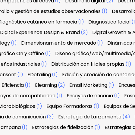
 competencias directiva
(1)
Desarrollo digital
(2)
Desarro
ollo y gestión de estudios observacionales
(1)
Desarroll
Diagnóstico cutáneo en farmacia
(1)
Diagnóstico facial
(
Digital Experience Design & Brand
(2)
Digital Growth & A
ology
(1)
Dimensionamiento de mercado
(1)
Dinámicas r
ráfico On y Offline
(1)
Diseño gráfico/web/multimedia/
seños industriales
(1)
Distribución con filiales propias
(1)
onsent
(1)
EDetailing
(1)
Edición y creación de contenid
Eficiencia
(1)
Elearning
(2)
Email Marketing
(1)
Encues
ayos de compatibilidad
(1)
Ensayos de eficacia
(1)
Ensa
Microbiológicos
(1)
Equipo Formadoras
(1)
Equipos de Se
ia de comunicación
(3)
Estrategia de Lanzamiento
(4)
 campaña
(1)
Estrategias de fidelización
(1)
Estrategias 