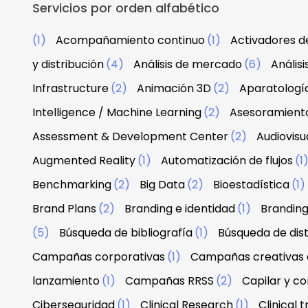
Servicios por orden alfabético
(1)
Acompañamiento continuo
(1)
Activadores d
y distribución
(4)
Análisis de mercado
(6)
Anális
Infrastructure
(2)
Animación 3D
(2)
Aparatologí
Intelligence / Machine Learning
(2)
Asesoramiento
Assessment & Development Center
(2)
Audiovisu
Augmented Reality
(1)
Automatización de flujos
(1
Benchmarking
(2)
Big Data
(2)
Bioestadística
(1)
Brand Plans
(2)
Branding e identidad
(1)
Branding
(5)
Búsqueda de bibliografía
(1)
Búsqueda de dist
Campañas corporativas
(1)
Campañas creativas d
lanzamiento
(1)
Campañas RRSS
(2)
Capilar y co
Ciberseguridad
(1)
Clinical Research
(1)
Clinical tr