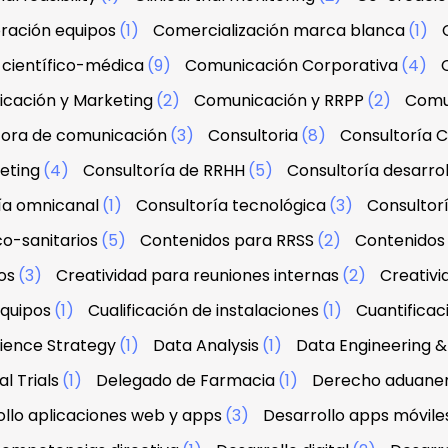
ración equipos
(1)
Comercialización marca blanca
(1)
científico-médica
(9)
Comunicación Corporativa
(4)
cación y Marketing
(2)
Comunicación y RRPP
(2)
Comu
tora de comunicación
(3)
Consultoria
(8)
Consultoría C
eting
(4)
Consultoría de RRHH
(5)
Consultoría desarrol
ía omnicanal
(1)
Consultoría tecnológica
(3)
Consultorí
co-sanitarios
(5)
Contenidos para RRSS
(2)
Contenidos 
os
(3)
Creatividad para reuniones internas
(2)
Creativi
equipos
(1)
Cualificación de instalaciones
(1)
Cuantifica
ience Strategy
(1)
Data Analysis
(1)
Data Engineering
l Trials
(1)
Delegado de Farmacia
(1)
Derecho aduanero
llo aplicaciones web y apps
(3)
Desarrollo apps móvile