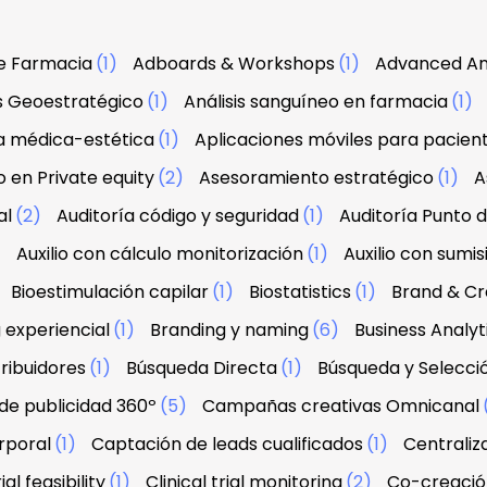
e Farmacia
(1)
Adboards & Workshops
(1)
Advanced An
is Geoestratégico
(1)
Análisis sanguíneo en farmacia
(1)
a médica-estética
(1)
Aplicaciones móviles para pacien
 en Private equity
(2)
Asesoramiento estratégico
(1)
A
al
(2)
Auditoría código y seguridad
(1)
Auditoría Punto 
)
Auxilio con cálculo monitorización
(1)
Auxilio con sumis
Bioestimulación capilar
(1)
Biostatistics
(1)
Brand & Cre
 experiencial
(1)
Branding y naming
(6)
Business Analyt
ribuidores
(1)
Búsqueda Directa
(1)
Búsqueda y Selecci
e publicidad 360º
(5)
Campañas creativas Omnicanal
rporal
(1)
Captación de leads cualificados
(1)
Centraliz
ial feasibility
(1)
Clinical trial monitoring
(2)
Co-creació