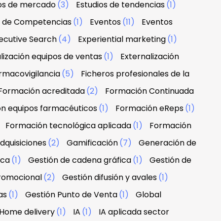
ios de mercado
(3)
Estudios de tendencias
(1)
n de Competencias
(1)
Eventos
(11)
Eventos
ecutive Search
(4)
Experiential marketing
(1)
lización equipos de ventas
(1)
Externalización
rmacovigilancia
(5)
Ficheros profesionales de la
Formación acreditada
(2)
Formación Continuada
n equipos farmacéuticos
(1)
Formación eReps
(1)
)
Formación tecnológica aplicada
(1)
Formación
dquisiciones
(2)
Gamificación
(7)
Generación de
rca
(1)
Gestión de cadena gráfica
(1)
Gestión de
promocional
(2)
Gestión difusión y avales
(1)
as
(1)
Gestión Punto de Venta
(1)
Global
Home delivery
(1)
IA
(1)
IA aplicada sector