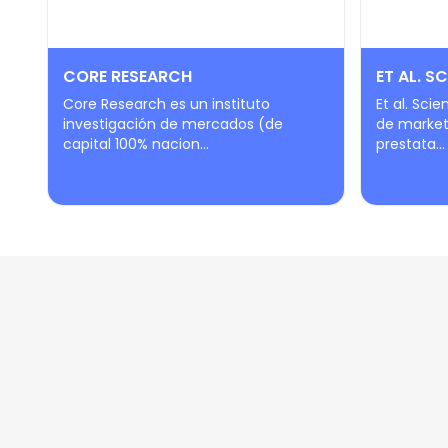
CORE RESEARCH
ET AL. SC
Core Research es un instituto
Et al. Sci
investigación de mercados (de
de marketi
capital 100% nacion...
prestata...