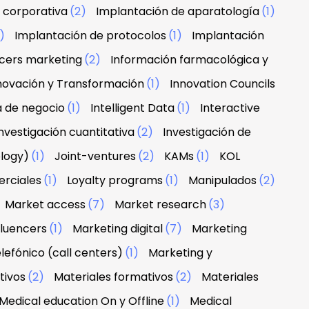
 corporativa
(2)
Implantación de aparatología
(1)
1)
Implantación de protocolos
(1)
Implantación
ncers marketing
(2)
Información farmacológica y
novación y Transformación
(1)
Innovation Councils
a de negocio
(1)
Intelligent Data
(1)
Interactive
nvestigación cuantitativa
(2)
Investigación de
ology)
(1)
Joint-ventures
(2)
KAMs
(1)
KOL
erciales
(1)
Loyalty programs
(1)
Manipulados
(2)
Market access
(7)
Market research
(3)
fluencers
(1)
Marketing digital
(7)
Marketing
lefónico (call centers)
(1)
Marketing y
tivos
(2)
Materiales formativos
(2)
Materiales
Medical education On y Offline
(1)
Medical