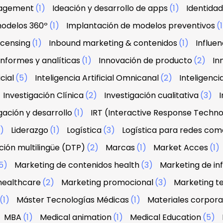
agement
(1)
Ideación y desarrollo de apps
(1)
Identidad
modelos 360º
(1)
Implantación de modelos preventivos
(
licensing
(1)
Inbound marketing & contenidos
(1)
Influe
Informes y analíticas
(1)
Innovación de producto
(2)
In
icial
(5)
Inteligencia Artificial Omnicanal
(2)
Inteligenci
Investigación Clínica
(2)
Investigación cualitativa
(3)
I
gación y desarrollo
(1)
IRT (Interactive Response Techn
2)
Liderazgo
(1)
Logística
(3)
Logística para redes com
ión multilingüe (DTP)
(2)
Marcas
(1)
Market Acces
(1)
5)
Marketing de contenidos health
(3)
Marketing de in
healthcare
(2)
Marketing promocional
(3)
Marketing te
(1)
Máster Tecnologías Médicas
(1)
Materiales corpora
MBA
(1)
Medical animation
(1)
Medical Education
(5)