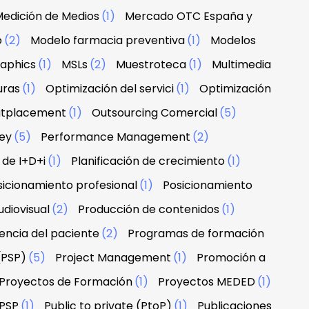
edición de Medios
(1)
Mercado OTC España y
o
(2)
Modelo farmacia preventiva
(1)
Modelos
raphics
(1)
MSLs
(2)
Muestroteca
(1)
Multimedia
uras
(1)
Optimización del servici
(1)
Optimización
tplacement
(1)
Outsourcing Comercial
(5)
ney
(5)
Performance Management
(2)
 de I+D+i
(1)
Planificación de crecimiento
(1)
sicionamiento profesional
(1)
Posicionamiento
diovisual
(2)
Producción de contenidos
(1)
encia del paciente
(2)
Programas de formación
(PSP)
(5)
Project Management
(1)
Promoción a
Proyectos de Formación
(1)
Proyectos MEDED
(1)
PSP
(1)
Public to private (PtoP)
(1)
Publicaciones