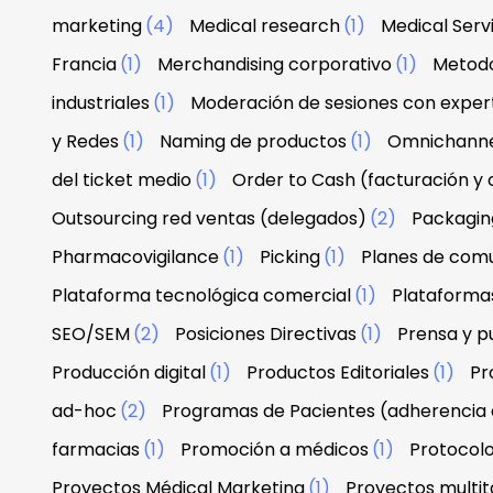
marketing
(4)
Medical research
(1)
Medical Serv
Francia
(1)
Merchandising corporativo
(1)
Metodo
industriales
(1)
Moderación de sesiones con exper
y Redes
(1)
Naming de productos
(1)
Omnichann
del ticket medio
(1)
Order to Cash (facturación y
Outsourcing red ventas (delegados)
(2)
Packagin
Pharmacovigilance
(1)
Picking
(1)
Planes de com
Plataforma tecnológica comercial
(1)
Plataforma
SEO/SEM
(2)
Posiciones Directivas
(1)
Prensa y p
Producción digital
(1)
Productos Editoriales
(1)
Pr
ad-hoc
(2)
Programas de Pacientes (adherencia 
farmacias
(1)
Promoción a médicos
(1)
Protocolo
Proyectos Médical Marketing
(1)
Proyectos multit