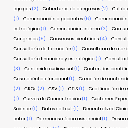
equipos
(2)
Coberturas de congresos
(2)
Colabo
(1)
Comunicación a pacientes
(6)
Comunicación 
estratégica
(1)
Comunicación interna
(3)
Comuni
Congresos
(5)
Consensos científicos
(4)
Consul
Consultoría de formación
(1)
Consultoría de mark
Consultoría financiera y estratégica
(1)
Consultor
(3)
Contenido audiovisual
(1)
Contenidos científi
Cosmecéutica funcional
(1)
Creación de contenid
(2)
CROs
(2)
CSV
(1)
CTIS
(1)
Cualificación de 
(1)
Curvas de Concentración
(1)
Customer Exper
Science
(1)
Datos sell out
(1)
Decentralized Clinica
autor
(1)
Dermocosmética asistencial
(1)
Desarro