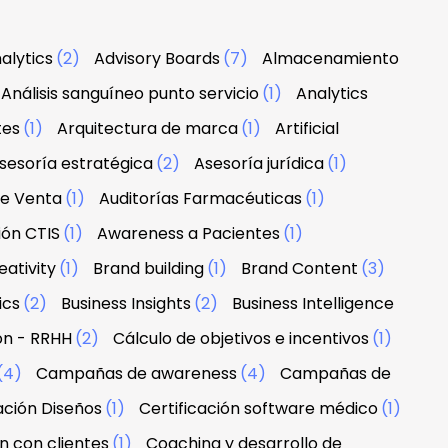
alytics
(2)
Advisory Boards
(7)
Almacenamiento
Análisis sanguíneo punto servicio
(1)
Analytics
tes
(1)
Arquitectura de marca
(1)
Artificial
sesoría estratégica
(2)
Asesoría jurídica
(1)
de Venta
(1)
Auditorías Farmacéuticas
(1)
ión CTIS
(1)
Awareness a Pacientes
(1)
ativity
(1)
Brand building
(1)
Brand Content
(3)
ics
(2)
Business Insights
(2)
Business Intelligence
ón - RRHH
(2)
Cálculo de objetivos e incentivos
(1)
(4)
Campañas de awareness
(4)
Campañas de
ación Diseños
(1)
Certificación software médico
(1)
n con clientes
(1)
Coaching y desarrollo de