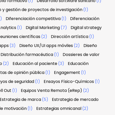
llo formativo
(1)
Desarrollo software sanitario
(1)
o y gestión de proyectos de investigación
(1)
1)
Diferenciación competitiva
(1)
Diferenciación
nalytics
(1)
Digital Marketing
(7)
Digital strategy
euniones científicas
(2)
Dirección artística
(1)
apps
(3)
Diseño UX/UI apps móviles
(2)
Diseño
Distribución farmacéutica
(1)
Dossieres de valor
o
(2)
Educación al paciente
(3)
Educación
tas de opinión pública
(1)
Engagement
(1)
yos de seguridad
(1)
Ensayos Físico-Químicos
(1)
ll Out
(1)
Equipos Venta Remota (eRep)
(2)
Estrategia de marca
(5)
Estrategia de mercado
de motivación
(1)
Estrategias omnicanal
(2)