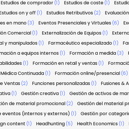
Estudios de comprador
(1)
Estudios de coste
(1)
Estud
Estudios on y off
(1)
Estudios Retributivos
(2)
Evaluació
ves en mano
(3)
Eventos Presenciales y Virtuales
(6)
Ex
ción Comercial
(1)
Externalización de Equipos
(1)
Externa
al y manipulados
(1)
Farmacéutico especializado
(1)
Fa
mación a equipos internos
(1)
Formación a medida
(3)
abilidades
(1)
Formación en retail y ventas
(1)
Formació
 Médica Continuada
(1)
Formación online/presencial
(6
de Ventas
(2)
Funciones personalizadas
(1)
Fusiones & A
ativa
(1)
Gestión creativa
(1)
Gestión de activos de ma
ión de material promocional
(2)
Gestión del material 
e eventos (internos y externos)
(1)
Gestión por categori
sign content
(1)
Headhunting
(5)
Health Economics
(1)