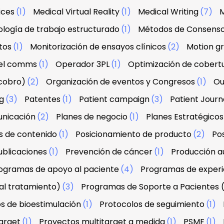
ices
(1)
Medical Virtual Reality
(1)
Medical Writing
(7)
M
logía de trabajo estructurado
(1)
Métodos de Consens
tos
(1)
Monitorización de ensayos clínicos
(2)
Motion g
el comms
(1)
Operador 3PL
(1)
Optimización de cobert
 cobro)
(2)
Organización de eventos y Congresos
(1)
Ou
g
(3)
Patentes
(1)
Patient campaign
(3)
Patient Jour
unicación
(2)
Planes de negocio
(1)
Planes Estratégicos
s de contenido
(1)
Posicionamiento de producto
(2)
Po
ublicaciones
(1)
Prevención de cáncer
(1)
Producción au
ogramas de apoyo al paciente
(4)
Programas de experi
al tratamiento)
(3)
Programas de Soporte a Pacientes 
s de bioestimulación
(1)
Protocolos de seguimiento
(1)
arget
(1)
Proyectos multitarget a medida
(1)
PSMF
(1)