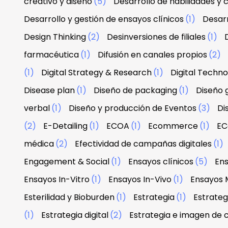
creativo y diseño
(5)
Desarrollo de habilidades y
Desarrollo y gestión de ensayos clínicos
(1)
Desarr
Design Thinking
(2)
Desinversiones de filiales
(1)
farmacéutica
(1)
Difusión en canales propios
(2)
(1)
Digital Strategy & Research
(1)
Digital Techn
Disease plan
(1)
Diseño de packaging
(1)
Diseño g
verbal
(1)
Diseño y producción de Eventos
(3)
Di
(2)
E-Detailing
(1)
ECOA
(1)
Ecommerce
(1)
EC
médica
(2)
Efectividad de campañas digitales
(1)
Engagement & Social
(1)
Ensayos clínicos
(5)
Ens
Ensayos In-Vitro
(1)
Ensayos In-Vivo
(1)
Ensayos 
Esterilidad y Bioburden
(1)
Estrategia
(1)
Estrateg
(1)
Estrategia digital
(2)
Estrategia e imagen de