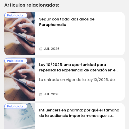
Articulos relacionados:
Publicidad y Comunicación
Seguir con toda: dos años de
Paraphernalia
JUL. 2026
Publicidad y Comunicación
Ley 10/2025: una oportunidad para
repensar la experiencia de atención en el
sector farmacéutico
La entrada en vigor de la Ley 10/2025, de
26 de diciembre, supone un punto de
inflexión en la forma en que las
organizaciones entienden la atención a la
JUL. 2026
clientela. Más allá del cumplimiento
normativo, el sector farmacéutico tiene
Publicidad y Comunicación
ante sí la oportunidad de...
Influencers en pharma: por qué el tamaño
de la audiencia importa menos que su
confianza