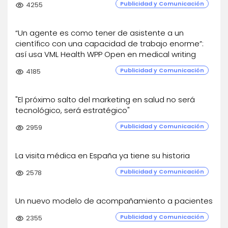
Publicidad y Comunicación
visibility
4255
“Un agente es como tener de asistente a un
científico con una capacidad de trabajo enorme”:
así usa VML Health WPP Open en medical writing
Publicidad y Comunicación
visibility
4185
"El próximo salto del marketing en salud no será
tecnológico, será estratégico"
Publicidad y Comunicación
visibility
2959
La visita médica en España ya tiene su historia
Publicidad y Comunicación
visibility
2578
Un nuevo modelo de acompañamiento a pacientes
Publicidad y Comunicación
visibility
2355