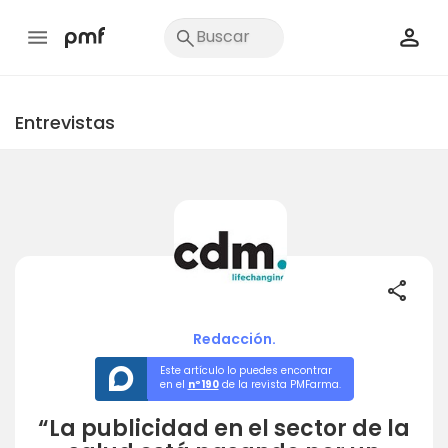
Entrevistas
share
Redacción.
Este artículo lo puedes encontrar
en el
nº190
de la revista PMFarma.
“La publicidad en el sector de la