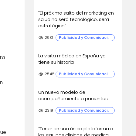
"El próximo salto del marketing en
salud no será tecnológico, será
estratégico"
visibility
2931
Publicidad y Comunicación
La visita médica en España ya
ta
tiene su historia
visibility
2545
Publicidad y Comunicación
ón
Un nuevo modelo de
acompañamiento a pacientes
visibility
2319
Publicidad y Comunicación
“Tener en una única plataforma a
que
los equipos clínicos, de medical