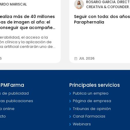
ROSARIO GARCIA. DIREC
ARDO MARISCAL
CREATIVA & COFOUNDER.
PARAPHERNALIA.
ealiza más de 40 millones
Seguir con toda: dos años
as de imagen al año: el
Paraphernalia
 conseguir que acompañen
nte
erabilidad, el acceso a la
n clínica y la aplicación de
ia artificial centrarán uno de
es clave del European
h Forum, que se celebrará
6
JUL. 2026
1 y 2 de octubre en Alcobendas
 PMFarma
Principales servicios
s de publicidad
Publica un empleo
ras publicaciones
Página de empresa
a online
Tribunas de opinión
cto
Canal Farmacias
Webinars