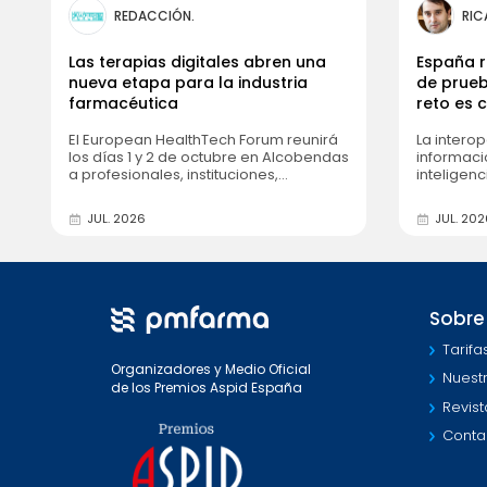
REDACCIÓN.
RIC
Las terapias digitales abren una
España r
nueva etapa para la industria
de prueb
farmacéutica
reto es
al pacie
El European HealthTech Forum reunirá
La interop
los días 1 y 2 de octubre en Alcobendas
informació
a profesionales, instituciones,
inteligenc
compañías y startups de Europa y
los debat
Latinoamérica.
HealthTec
JUL. 2026
JUL. 202
los días 
Sobre
Tarifa
Organizadores y Medio Oficial
Nuest
de los Premios Aspid España
Revist
Conta