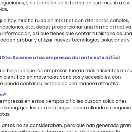
stigaciones, sino también en la forma en que muestra sus
ias.
e hay mucho ruido en Internet con diferentes canales,
icaciones, etc., debes proporcionar una forma atractiva
 información, así que tienes que contar tu historia de una
deben probar y utilizar nuevas tecnologías, soluciones y
DforScience a las empresas durante este difícil
e hicieron que las empresas fueran más eficientes en s
científica en materiales concisos y accesibles, con
e pueda contar su historia de una manera atractiva.
es?
mpresas en estos tiempos difíciles buscan soluciones
rketing, que les permita seguir desarrollando su negocio
otas.
e antes no se consideraban, pero que han generado gran
ue permiten estas herramientas digitales, como la