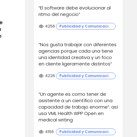
“El software debe evolucionar al
ritmo del negocio”
e
visibility
4256
Publicidad y Comunicación
a
o
“Nos gusta trabajar con diferentes
agencias porque cada una tiene
una identidad creativa y un foco
en cliente ligeramente distintos”
visibility
4226
Publicidad y Comunicación
“Un agente es como tener de
asistente a un científico con una
capacidad de trabajo enorme”: así
usa VML Health WPP Open en
medical writing
visibility
4156
Publicidad y Comunicación