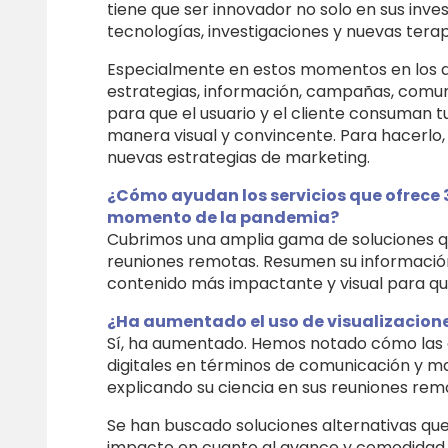
tiene que ser innovador no solo en sus inve
tecnologías, investigaciones y nuevas terap
Especialmente en estos momentos en los qu
estrategias, información, campañas, comun
para que el usuario y el cliente consuman tu
manera visual y convincente. Para hacerlo, 
nuevas estrategias de marketing.
¿Cómo ayudan los servicios que ofrece 3
momento de la pandemia?
Cubrimos una amplia gama de soluciones qu
reuniones remotas. Resumen su información 
contenido más impactante y visual para qu
¿Ha aumentado el uso de visualizacion
Sí, ha aumentado. Hemos notado cómo las e
digitales en términos de comunicación y ma
explicando su ciencia en sus reuniones rem
Se han buscado soluciones alternativas qu
impacto en cuanto al avance y comodidad q