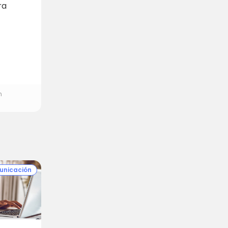
ra
n
unicación