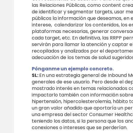
las Relaciones Públicas, como content cre
de identificar y segmentar targets, usar men
públicos la información que deseamos, en
interese, calendarizar los contenidos, los 
plataformas necesarias, generar conversac
cada target, etc. En definitiva, las RRPP 
servirán para llamar la atención y captar el
recopilados y analizados por el departament
adecuación de los temas de salud sugeridos
Pónganme un ejemplo concreto.
SL:
En una estrategia general de Inbound Ma
generales de ese usuario. Pero desde el 
mostrado interés en temas relacionados con
impactarlo también con información sobre 
hipertensión, hipercolesterolemia, hábito ta
un gran valor añadido que aportaría un perf
una empresa del sector Consumer Healthcar
teniendo los datos, si la persona que los an
conexiones o intereses que se perderían.