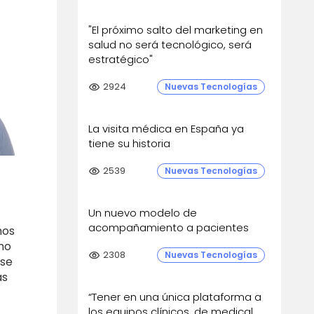
"El próximo salto del marketing en
salud no será tecnológico, será
estratégico"
visibility
2924
Nuevas Tecnologías
La visita médica en España ya
tiene su historia
visibility
2539
Nuevas Tecnologías
Un nuevo modelo de
acompañamiento a pacientes
mos
mo
visibility
2308
Nuevas Tecnologías
 se
ás
“Tener en una única plataforma a
los equipos clínicos, de medical