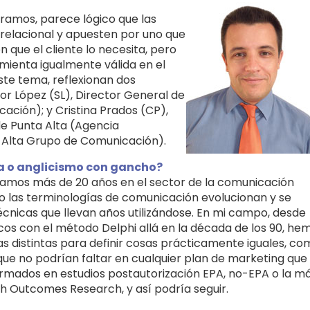
ramos, parece lógico que las
elacional y apuesten por uno que
 que el cliente lo necesita, pero
mienta igualmente válida en el
te tema, reflexionan dos
r López (SL), Director General de
ción); y Cristina Prados (CP),
de Punta Alta (Agencia
 Alta Grupo de Comunicación).
ia o anglicismo con gancho?
vamos más de 20 años en el sector de la comunicación
 las terminologías de comunicación evolucionan y se
cnicas que llevan años utilizándose. En mi campo, desde
ncos con el método Delphi allá en la década de los 90, he
distintas para definir cosas prácticamente iguales, co
 que no podrían faltar en cualquier plan de marketing que
rmados en estudios postautorización EPA, no-EPA o la m
h Outcomes Research, y así podría seguir.