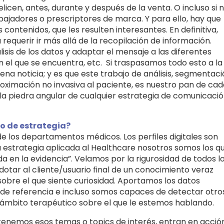
licen, antes, durante y después de la venta. O incluso si 
jadores o prescriptores de marca. Y para ello, hay que
ntenidos, que les resulten interesantes. En definitiva,
requerir ir más allá de la recopilación de información.
sis de los datos y adaptar el mensaje a las diferentes
n el que se encuentra, etc. Si traspasamos todo esto a la
 noticia; y es que este trabajo de análisis, segmentaci
oximación no invasiva al paciente, es nuestro pan de cad
e la piedra angular de cualquier estrategia de comunicaci
po de estrategia?
 los departamentos médicos. Los perfiles digitales son
 estrategia aplicada al Healthcare nosotros somos los q
en la evidencia”. Velamos por la rigurosidad de todos l
dotar al cliente/usuario final de un conocimiento veraz
obre el que siente curiosidad. Aportamos los datos
 de referencia e incluso somos capaces de detectar otro
 ámbito terapéutico sobre el que le estemos hablando.
enemos esos temas o topics de interés, entran en acció