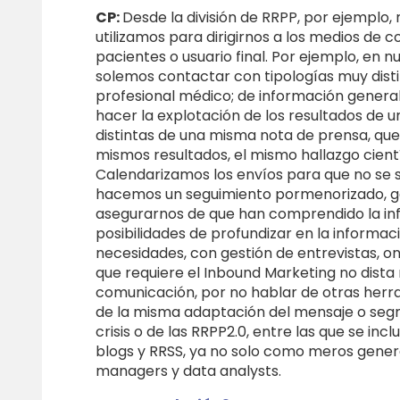
CP:
Desde la división de RRPP, por ejemplo
utilizamos para dirigirnos a los medios de 
pacientes o usuario final. Por ejemplo, en
solemos contactar con tipologías muy distin
profesional médico; de información general,
hacer la explotación de los resultados de u
distintas de una misma nota de prensa, que 
mismos resultados, el mismo hallazgo científ
Calendarizamos los envíos para que no se 
hacemos un seguimiento pormenorizado, ge
asegurarnos de que han comprendido la inf
posibilidades de profundizar en la informac
necesidades, con gestión de entrevistas, one
que requiere el Inbound Marketing no dist
comunicación, por no hablar de otras herr
de la misma adaptación del mensaje o seg
crisis o de las RRPP2.0, entre las que se i
blogs y RRSS, ya no solo como meros gene
managers y data analysts.