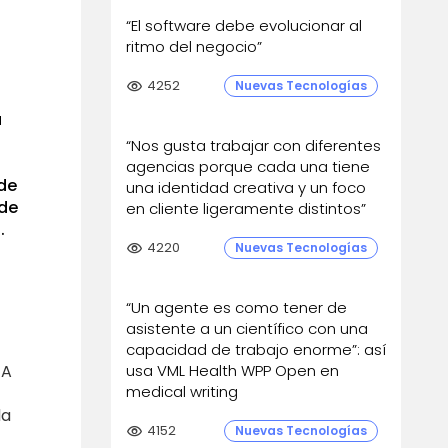
“El software debe evolucionar al
ritmo del negocio”
visibility
4252
Nuevas Tecnologías
a
“Nos gusta trabajar con diferentes
agencias porque cada una tiene
de
una identidad creativa y un foco
 de
en cliente ligeramente distintos”
.
visibility
4220
Nuevas Tecnologías
“Un agente es como tener de
asistente a un científico con una
capacidad de trabajo enorme”: así
 A
usa VML Health WPP Open en
medical writing
da
visibility
4152
Nuevas Tecnologías