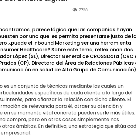
visibility
7728
 encontramos, parece lógico que las compañías hayan
uesten por uno que les permita presentarse justo de l
 pero ¿puede el Inbound Marketing ser una herramienta
onsumer Healthcare? Sobre este tema, reflexionan dos
ador López (SL), Director General de CROSSData (CRO 
Prados (CP), Directora del Área de Relaciones Públicas
comunicación en salud de Alta Grupo de Comunicación)
 es un conjunto de técnicas mediante las cuales un
articularidades específicas de cada cliente a lo largo del
 interés, para afianzar la relación con dicho cliente. El
ormación de relevancia para él, atraer su atención y
e en su momento vital concreto pueden serle más útiles.
 una compra, pero en otros casos simplemente nos
tros ámbitos. En definitiva, una estrategia que sitúa ca
o empresarial.