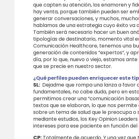
que capten su atención, los enamoren y fide
hay venta, porque también pueden ser emba
generar conversaciones, y muchos, muchos co
hablamos de una estrategia cuyo éxito va a 
También será necesario hacer un buen análi
tipologías de destinatario, momento vital e
Comunicación Healthcare, tenemos una buena
generación de contenidos “expertos”, y apr
día, por lo que, nuevo o viejo, estamos ant
que se precie en nuestro sector.
¿Qué perfiles pueden enriquecer este ti
SL:
Dejadme que rompa una lanza a favor de
fundamentales, no cabe duda, pero en esta
permitimos crear una “comunicación basada 
textos que se elaboran, lo que nos permite 
sobre un tema de salud que le preocupa o s
mediante estudios, los Key Opinion Leaders
intereses para ese paciente en función del
CP:
Totalmente de acuerdo. Y una vez que t