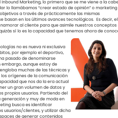
 Inbound Marketing, lo primero que se me viene a la cab
lar lo llamábamos “crear estado de opinión” o marketing
 objetivos a través de prácticamente las mismas
se basan en los últimos avances tecnológicos. Es decir, el
enamorar al cliente para que asimile nuestros conceptos
 quizás sí lo es la capacidad que tenemos ahora de conoc
nologías no es nueva ni exclusiva
itos, por ejemplo el deportivo,
r ha pasado de denominarse
Sin embargo, aunque estoy de
engloba muchas de las técnicas y
 los orígenes de la comunicación
capacidad que nos da la era actual
tener un gran volumen de datos y
os propios usuarios. Partiendo del
va generación y muy de moda en
eting busca es identificar
 usuarios/clientes, y utilizar dicha
apaces de generar contenidos