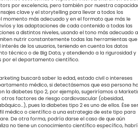
ators por excelencia, pero también por nuestra capacida
sajes clave y el storytelling para llevar a todos los
 el momento más adecuado y en el formato que más le
envíos y las adaptaciones de cada contenido a todas las
iones a distintos niveles, usando el tono más adecuado a
permiten nutrir constantemente todas las herramientas que
 interés de los usuarios, teniendo en cuenta los datos
o técnico o de Big Data, y atendiendo a la rigurosidad y
 por el departamento científico.
rketing buscará saber la edad, estado civil o intereses
departamento médico, si detectásemos que esa persona h
 la diabetes tipo 2, por ejemplo, sugeriríamos a Market
otros factores de riesgo cardiovascular (obesidad,
báquico…), pues la diabetes tipo 2 es uno de ellos. Ése se
il médico o científico a una estrategia de este tipo para
e. De otra forma, podría darse el caso de que aún
aliza no tiene un conocimiento científico específico, habr