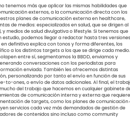
, no tenemos más que aplicar las mismas habilidades que
comunicación externos, a la comunicación directa con los
 nuestros planes de comunicación externa en healthcare,
tas de medios: especializados en salud, que se dirigen al
 y medios de salud divulgativa o lifestyle. Si tenemos que
n estudio, podemos llegar a redactar hasta tres versione
en definitiva explica con tonos y forma diferentes, los
ico a los distintos targets a los que se dirige cada medio.
solapen entre sí, segmentamos la BBDD, enviamos y
nerando conversaciones con los periodistas para
ormación enviada. También les ofrecemos distintas
ión, personalizando por tanto el envío en función de sus
-to-ones, o envío de datos adicionales. Al final, el traba
a mucho del trabajo que hacemos en cualquier gabinete d
amientas de comunicación interna y externa que requier
mentación de targets, como los planes de comunicación
ncluyen servicios cada vez más demandados de gestión de
radores de contenidos sino incluso como community