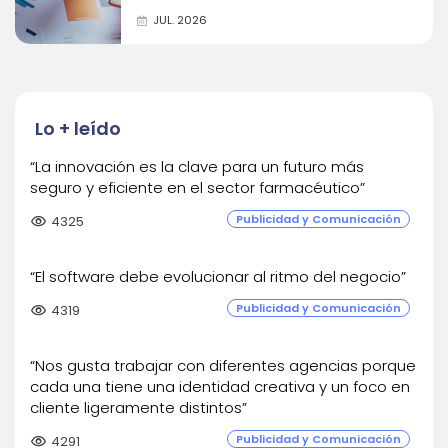
JUL. 2026
Lo + leído
“La innovación es la clave para un futuro más
seguro y eficiente en el sector farmacéutico”
Publicidad y Comunicación
visibility
4325
“El software debe evolucionar al ritmo del negocio”
Publicidad y Comunicación
visibility
4319
“Nos gusta trabajar con diferentes agencias porque
cada una tiene una identidad creativa y un foco en
cliente ligeramente distintos”
Publicidad y Comunicación
visibility
4291