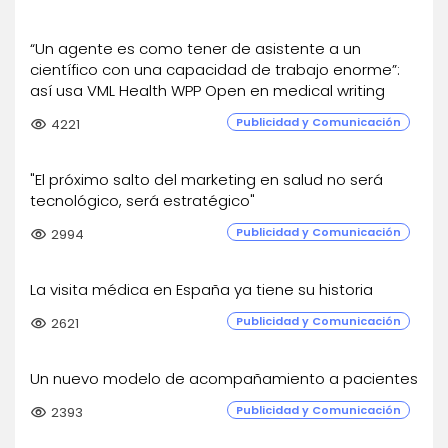
“Un agente es como tener de asistente a un
científico con una capacidad de trabajo enorme”:
así usa VML Health WPP Open en medical writing
Publicidad y Comunicación
visibility
4221
"El próximo salto del marketing en salud no será
tecnológico, será estratégico"
Publicidad y Comunicación
visibility
2994
La visita médica en España ya tiene su historia
Publicidad y Comunicación
visibility
2621
Un nuevo modelo de acompañamiento a pacientes
Publicidad y Comunicación
visibility
2393