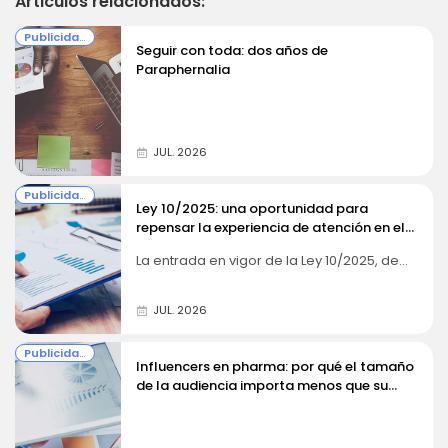
Articulos relacionados:
Publicidad y Comunicación
Seguir con toda: dos años de
Paraphernalia
JUL. 2026
Publicidad y Comunicación
Ley 10/2025: una oportunidad para
repensar la experiencia de atención en el
sector farmacéutico
La entrada en vigor de la Ley 10/2025, de
26 de diciembre, supone un punto de
inflexión en la forma en que las
organizaciones entienden la atención a la
JUL. 2026
clientela. Más allá del cumplimiento
normativo, el sector farmacéutico tiene
Publicidad y Comunicación
ante sí la oportunidad de...
Influencers en pharma: por qué el tamaño
de la audiencia importa menos que su
confianza