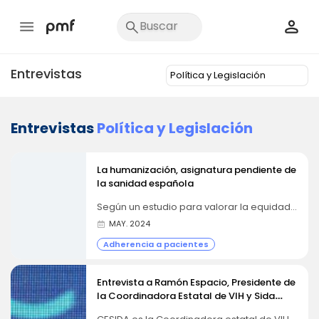
Entrevistas
Entrevistas
Política y Legislación
La humanización, asignatura pendiente de
la sanidad española
Según un estudio para valorar la equidad
en salud realizado por Omnicom PR
MAY. 2024
Group. Ana Gonzalez, directora asociada y
responsable del área de salud y Montse
Adherencia a pacientes
Escudero, directora de Omnicom Public
Affairs, nos explican en esta entrevista los
principales datos... Tanto la OMS
Entrevista a Ramón Espacio, Presidente de
(Organización Mundial de la Salud) como
la Coordinadora Estatal de VIH y Sida
el World Economic Forum identifican la
necesidad de trabajar en reducir la...
(CESIDA)