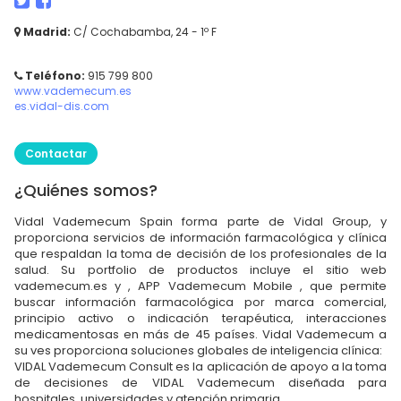
Madrid:
C/ Cochabamba, 24 - 1º F
Teléfono:
915 799 800
www.vademecum.es
es.vidal-dis.com
Contactar
¿Quiénes somos?
Vidal Vademecum Spain forma parte de Vidal Group, y
proporciona servicios de información farmacológica y clínica
que respaldan la toma de decisión de los profesionales de la
salud. Su portfolio de productos incluye el sitio web
vademecum.es y , APP Vademecum Mobile , que permite
buscar información farmacológica por marca comercial,
principio activo o indicación terapéutica, interacciones
medicamentosas en más de 45 países. Vidal Vademecum a
su ves proporciona soluciones globales de inteligencia clínica:
VIDAL Vademecum Consult es la aplicación de apoyo a la toma
de decisiones de VIDAL Vademecum diseñada para
hospitales, universidades y atención primaria.