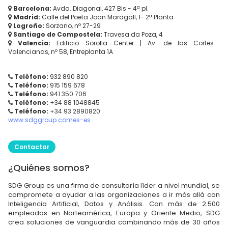
Barcelona:
Avda. Diagonal, 427 Bis - 4ª pl.
Madrid:
Calle del Poeta Joan Maragall, 1- 2ª Planta
Logroño:
Sorzano, nº 27-29
Santiago de Compostela:
Travesa da Poza, 4
Valencia:
Edificio Sorolla Center | Av. de las Cortes
Valencianas, nº 58, Entreplanta 1A
Teléfono:
932 890 820
Teléfono:
915 159 678
Teléfono:
941 350 706
Teléfono:
+34 88 1048845
Teléfono:
+34 93 2890820
www.sdggroup.comes-es
Contactar
¿Quiénes somos?
SDG Group es una firma de consultoría líder a nivel mundial, se
compromete a ayudar a las organizaciones a ir más allá con
Inteligencia Artificial, Datos y Análisis. Con más de 2.500
empleados en Norteamérica, Europa y Oriente Medio, SDG
crea soluciones de vanguardia combinando más de 30 años