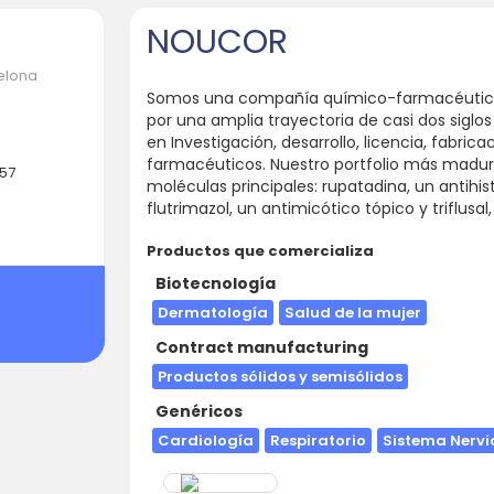
NOUCOR
celona
Somos una compañía químico-farmacéutica 
por una amplia trayectoria de casi dos siglo
en Investigación, desarrollo, licencia, fabric
farmacéuticos. Nuestro portfolio más madur
-57
moléculas principales: rupatadina, un antih
flutrimazol, un antimicótico tópico y triflusa
Productos que comercializa
Biotecnología
Dermatología
Salud de la mujer
Contract manufacturing
Productos sólidos y semisólidos
Genéricos
Cardiología
Respiratorio
Sistema Nervi