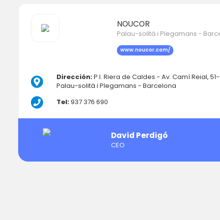
NOUCOR
Palau-solità i Plegamans - Bar
www.noucor.com/
Dirección:
P.I. Riera de Caldes - Av. Camí Reial, 51
Palau-solità i Plegamans - Barcelona
Tel:
937 376 690
David Perdigó
CEO