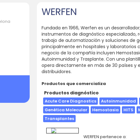
WERFEN
celona
Fundada en 1966, Werfen es un desarrollador,
instrumentos de diagnóstico especializado, r
trabajo de automatización y soluciones de g
principalmente en hospitales y laboratorios c
negocio de la compañía incluyen Hemostasia
Autoinmunidad y Trasplante. Con una plantil
opera directamente en más de 30 países y en
distribuidores.
Productos que comercializa
Productos diagnóstico
Acute Care Diagnostics
Autoinmunidad
Genética Molecular
Hemostasia
HITS
Transplantes
WERFEN pertenece a: