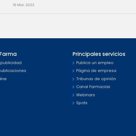
16 Mar. 2023
MFarma
Principales servicios
 publicidad
Publica un empleo
publicaciones
Página de empresa
line
Tribunas de opinión
Canal Farmacias
Webinars
Spots