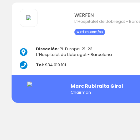
WERFEN
L´Hospitalet de Llobregat - Bar
werfen.com/es
Dirección:
Pl. Europa, 21-23
L´Hospitalet de Llobregat - Barcelona
Tel:
934 010 101
Marc Rubiralta Giral
Chairman