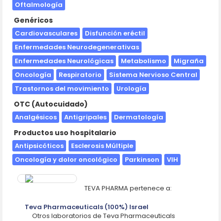
Oftalmología
Genéricos
Cardiovasculares
Disfunción eréctil
Enfermedades Neurodegenerativas
Enfermedades Neurológicas
Metabolismo
Migraña
Oncología
Respiratorio
Sistema Nervioso Central
Trastornos del movimiento
Urología
OTC (Autocuidado)
Analgésicos
Antigripales
Dermatología
Productos uso hospitalario
Antipsicóticos
Esclerosis Múltiple
Oncología y dolor oncológico
Parkinson
VIH
TEVA PHARMA pertenece a:
Teva Pharmaceuticals (100%) Israel
Otros laboratorios de Teva Pharmaceuticals