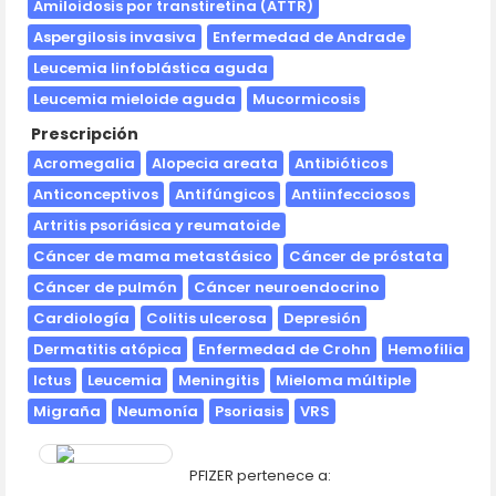
Amiloidosis por transtiretina (ATTR)
Aspergilosis invasiva
Enfermedad de Andrade
Leucemia linfoblástica aguda
Leucemia mieloide aguda
Mucormicosis
Prescripción
Acromegalia
Alopecia areata
Antibióticos
Anticonceptivos
Antifúngicos
Antiinfecciosos
Artritis psoriásica y reumatoide
Cáncer de mama metastásico
Cáncer de próstata
Cáncer de pulmón
Cáncer neuroendocrino
Cardiología
Colitis ulcerosa
Depresión
Dermatitis atópica
Enfermedad de Crohn
Hemofilia
Ictus
Leucemia
Meningitis
Mieloma múltiple
Migraña
Neumonía
Psoriasis
VRS
PFIZER pertenece a: