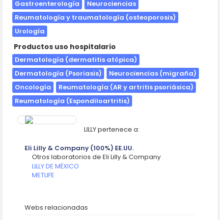
Gastroenterología
Neurociencias
Reumatología y traumatología (osteoporosis)
Urología
Productos uso hospitalario
Dermatología (dermatitis atópica)
Dermatología (Psoriasis)
Neurociencias (migraña)
Oncología
Reumatología (AR y artritis psoriásica)
Reumatología (Espondiloartritis)
LILLY pertenece a:
Eli Lilly & Company (100%) EE.UU.
Otros laboratorios de Eli Lilly & Company
LILLY DE MÉXICO
METLIFE
Webs relacionadas