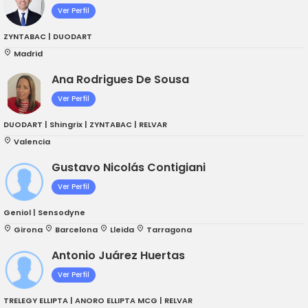
Ver Perfil
ZYNTABAC | DUODART
place
Madrid
Ana Rodrigues De Sousa
Ver Perfil
DUODART | Shingrix | ZYNTABAC | RELVAR
place
Valencia
Gustavo Nicolás Contigiani
Ver Perfil
Geniol | Sensodyne
place
Girona
place
Barcelona
place
Lleida
place
Tarragona
Antonio Juárez Huertas
Ver Perfil
TRELEGY ELLIPTA | ANORO ELLIPTA MCG | RELVAR