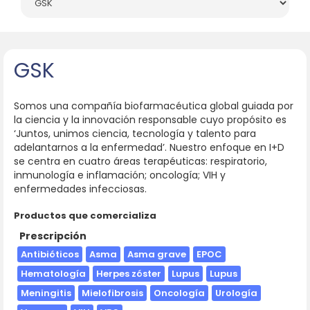
GSK
Somos una compañía biofarmacéutica global guiada por
la ciencia y la innovación responsable cuyo propósito es
‘Juntos, unimos ciencia, tecnología y talento para
adelantarnos a la enfermedad’. Nuestro enfoque en I+D
se centra en cuatro áreas terapéuticas: respiratorio,
inmunología e inflamación; oncología; VIH y
enfermedades infecciosas.
Productos que comercializa
Prescripción
Antibióticos
Asma
Asma grave
EPOC
Hematología
Herpes zóster
Lupus
Lupus
Meningitis
Mielofibrosis
Oncología
Urología