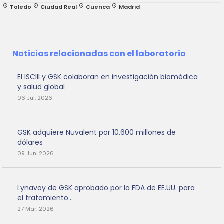
place
Toledo
place
Ciudad Real
place
Cuenca
place
Madrid
Noticias relacionadas con el laboratorio
El ISCIII y GSK colaboran en investigación biomédica
y salud global
06 Jul. 2026
GSK adquiere Nuvalent por 10.600 millones de
dólares
09 Jun. 2026
Lynavoy de GSK aprobado por la FDA de EE.UU. para
el tratamiento...
27 Mar. 2026