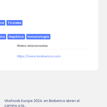
s
ina
Tiroides
ivo
Hepático
Inmunología
Webs relacionadas
https://www.bioiberica.com
Vitafoods Europe 2024: en Bioiberica abren el
camino a la...