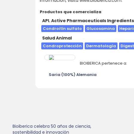
información, visita www.bioiberica.com.
Productos que comercializa
API. Active Pharmaceuticals Ingredient
Condroitín sulfato
Glucosamina
Hepar
Salud Animal
Condroprotección
Dermatología
Digest
BIOIBERICA pertenece a:
Saria (100%) Alemania
Bioiberica celebra 50 años de ciencia,
sostenibilidad e innovación