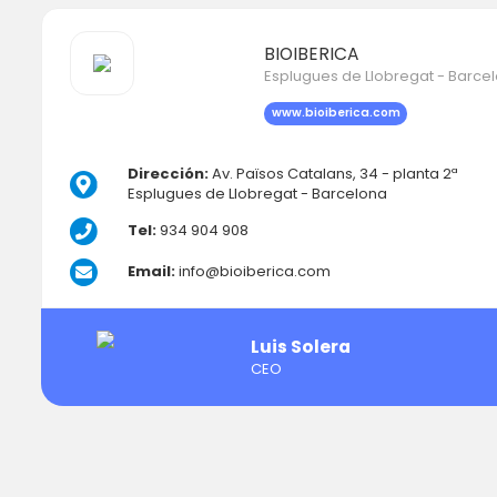
BIOIBERICA
Esplugues de Llobregat - Barce
www.bioiberica.com
Dirección:
Av. Països Catalans, 34 - planta 2ª
Esplugues de Llobregat - Barcelona
Tel:
934 904 908
Email:
info@bioiberica.com
Luis Solera
CEO