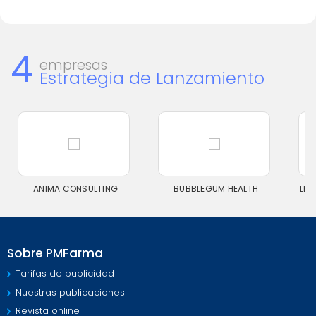
4
empresas
Estrategia de Lanzamiento
ANIMA CONSULTING
BUBBLEGUM HEALTH
LEV
Sobre PMFarma
Tarifas de publicidad
Nuestras publicaciones
Revista online