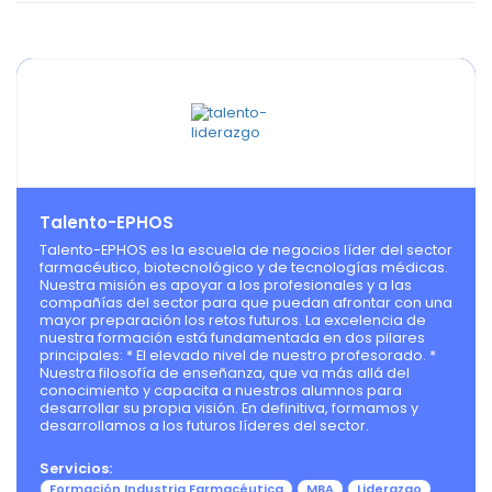
Talento-EPHOS
Talento-EPHOS es la escuela de negocios líder del sector
farmacéutico, biotecnológico y de tecnologías médicas.
Nuestra misión es apoyar a los profesionales y a las
compañías del sector para que puedan afrontar con una
mayor preparación los retos futuros. La excelencia de
nuestra formación está fundamentada en dos pilares
principales: * El elevado nivel de nuestro profesorado. *
Nuestra filosofía de enseñanza, que va más allá del
conocimiento y capacita a nuestros alumnos para
desarrollar su propia visión. En definitiva, formamos y
desarrollamos a los futuros líderes del sector.
Servicios:
Formación Industria Farmacéutica
MBA
Liderazgo