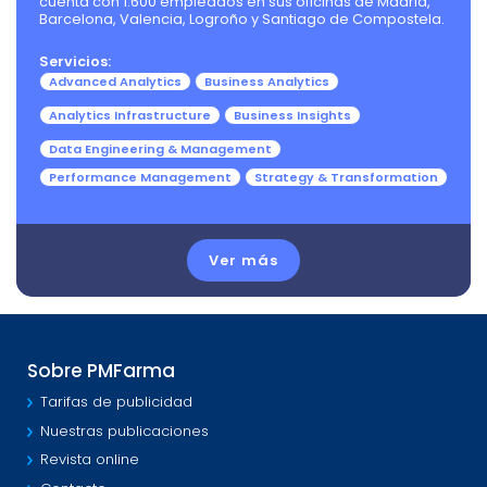
cuenta con 1.600 empleados en sus oficinas de Madrid,
Barcelona, Valencia, Logroño y Santiago de Compostela.
Servicios:
Advanced Analytics
Business Analytics
Analytics Infrastructure
Business Insights
Data Engineering & Management
Performance Management
Strategy & Transformation
Ver más
Sobre PMFarma
Tarifas de publicidad
Nuestras publicaciones
Revista online