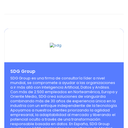
SDG Group
SDG Group es una firma de consultoría líder a nivel
mundial, se compromete a ayudar a las organizaciones
a ir más allá con Inteligencia Artificial, Datos y Análisis.
Con más de 2.500 empleados en Norteamérica, Europa y
Oriente Medio, SDG crea soluciones de vanguardia
combinando más de 30 años de experiencia única en la
industria con un enfoque independiente de la tecnología.
Apoyamos a nuestros clientes priorizando la agilidad
empresarial, la adaptabilidad al mercado y liberando el
potencial oculto a través de una transformación
responsable basada en datos. En España, SDG Group