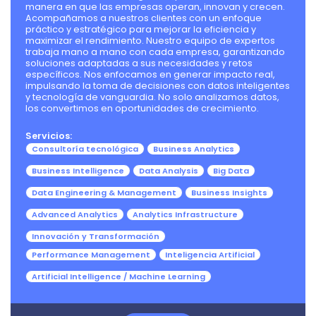
manera en que las empresas operan, innovan y crecen.
Acompañamos a nuestros clientes con un enfoque
práctico y estratégico para mejorar la eficiencia y
maximizar el rendimiento. Nuestro equipo de expertos
trabaja mano a mano con cada empresa, garantizando
soluciones adaptadas a sus necesidades y retos
específicos. Nos enfocamos en generar impacto real,
impulsando la toma de decisiones con datos inteligentes
y tecnología de vanguardia. No solo analizamos datos,
los convertimos en oportunidades de crecimiento.
Servicios:
Consultoría tecnológica
Business Analytics
Business Intelligence
Data Analysis
Big Data
Data Engineering & Management
Business Insights
Advanced Analytics
Analytics Infrastructure
Innovación y Transformación
Performance Management
Inteligencia Artificial
Artificial Intelligence / Machine Learning