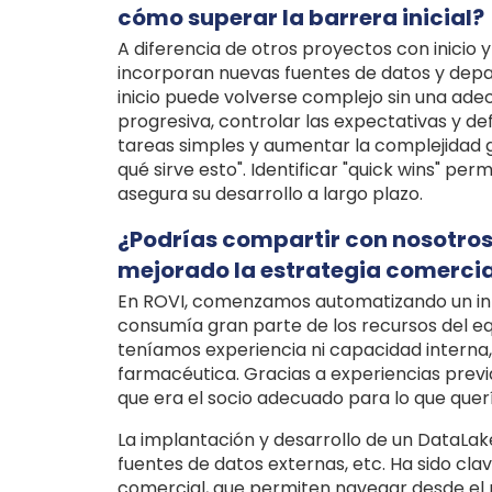
cómo superar la barrera inicial?
A diferencia de otros proyectos con inicio y 
incorporan nuevas fuentes de datos y dep
inicio puede volverse complejo sin una ade
progresiva, controlar las expectativas y de
tareas simples y aumentar la complejidad gr
qué sirve esto". Identificar "quick wins" pe
asegura su desarrollo a largo plazo.
¿Podrías compartir con nosotros
mejorado la estrategia comercia
En ROVI, comenzamos automatizando un in
consumía gran parte de los recursos del eq
teníamos experiencia ni capacidad interna,
farmacéutica. Gracias a experiencias previ
que era el socio adecuado para lo que qu
La implantación y desarrollo de un DataLak
fuentes de datos externas, etc. Ha sido cla
comercial, que permiten navegar desde el n