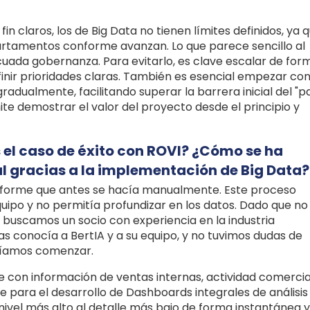
fin claros, los de Big Data no tienen límites definidos, ya 
artamentos conforme avanzan. Lo que parece sencillo al
cuada gobernanza. Para evitarlo, es clave escalar de for
finir prioridades claras. También es esencial empezar co
adualmente, facilitando superar la barrera inicial del "p
rmite demostrar el valor del proyecto desde el principio y
 el caso de éxito con ROVI? ¿Cómo se ha
l gracias a la implementación de Big Data?
forme que antes se hacía manualmente. Este proceso
uipo y no permitía profundizar en los datos. Dado que no
 buscamos un socio con experiencia en la industria
as conocía a BertIA y a su equipo, y no tuvimos dudas de
eríamos comenzar.
e con información de ventas internas, actividad comercia
ve para el desarrollo de Dashboards integrales de análisis
ivel más alto al detalle más bajo de forma instantánea y