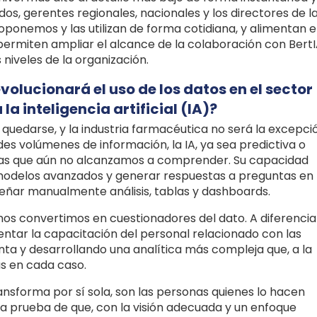
s, gerentes regionales, nacionales y los directores de l
ponemos y las utilizan de forma cotidiana, y alimentan e
permiten ampliar el alcance de la colaboración con Bert
s niveles de la organización.
olucionará el uso de los datos en el sector
a inteligencia artificial (IA)?
ra quedarse, y la industria farmacéutica no será la excepci
des volúmenes de información, la IA, ya sea predictiva o
rmas que aún no alcanzamos a comprender. Su capacidad
modelos avanzados y generar respuestas a preguntas en
iseñar manualmente análisis, tablas y dashboards.
s nos convertimos en cuestionadores del dato. A diferencia
mentar la capacitación del personal relacionado con las
nta y desarrollando una analítica más compleja que, a la
s en cada caso.
ansforma por sí sola, son las personas quienes lo hacen
la prueba de que, con la visión adecuada y un enfoque