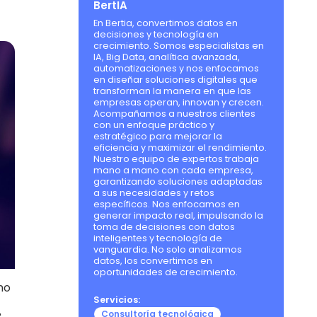
BertIA
En Bertia, convertimos datos en
decisiones y tecnología en
crecimiento. Somos especialistas en
IA, Big Data, analítica avanzada,
automatizaciones y nos enfocamos
en diseñar soluciones digitales que
transforman la manera en que las
empresas operan, innovan y crecen.
Acompañamos a nuestros clientes
con un enfoque práctico y
estratégico para mejorar la
eficiencia y maximizar el rendimiento.
Nuestro equipo de expertos trabaja
mano a mano con cada empresa,
garantizando soluciones adaptadas
a sus necesidades y retos
específicos. Nos enfocamos en
generar impacto real, impulsando la
toma de decisiones con datos
inteligentes y tecnología de
vanguardia. No solo analizamos
datos, los convertimos en
oportunidades de crecimiento.
no
Servicios:
Consultoría tecnológica