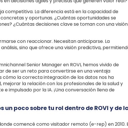
s en decisiones ágiles y precisas que generen valor real?"
a competitiva. La diferencia está en la capacidad de
 concretas y oportunas. ¿Cuántas oportunidades se
siones? ¿Cuántas decisiones clave se toman con una visión
ormarse con reaccionar. Necesitan anticiparse. La
nálisis, sino que ofrece una visión predictiva, permitien
Omnichannel Senior Manager en ROVI, hemos vivido de
 de ser un reto para convertirse en una ventaja
s cómo la correcta integración de los datos nos ha
 mejorar la relación con los profesionales de la salud y
te e impulsado por la IA. ¡Una conversación llena de
un poco sobre tu rol dentro de ROVI y de l
, donde comencé como visitador remoto (e-rep) en 2010. 