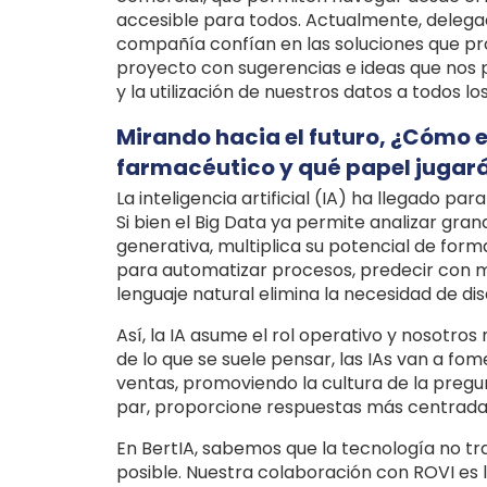
accesible para todos. Actualmente, delegado
compañía confían en las soluciones que pro
proyecto con sugerencias e ideas que nos 
y la utilización de nuestros datos a todos lo
Mirando hacia el futuro, ¿Cómo ev
farmacéutico y qué papel jugará l
La inteligencia artificial (IA) ha llegado pa
Si bien el Big Data ya permite analizar gran
generativa, multiplica su potencial de fo
para automatizar procesos, predecir con 
lenguaje natural elimina la necesidad de d
Así, la IA asume el rol operativo y nosotro
de lo que se suele pensar, las IAs van a fo
ventas, promoviendo la cultura de la pregu
par, proporcione respuestas más centrada
En BertIA, sabemos que la tecnología no tr
posible. Nuestra colaboración con ROVI es 