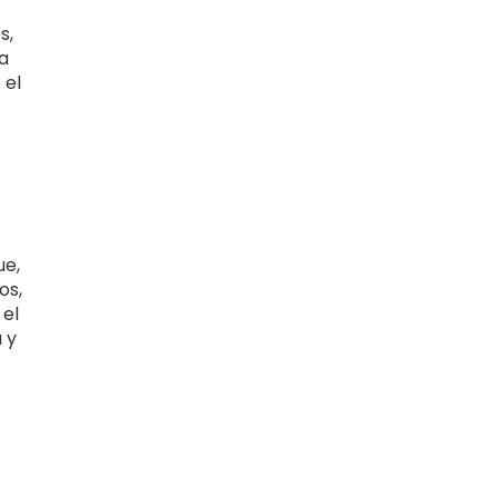
s,
a
 el
ue,
os,
 el
 y