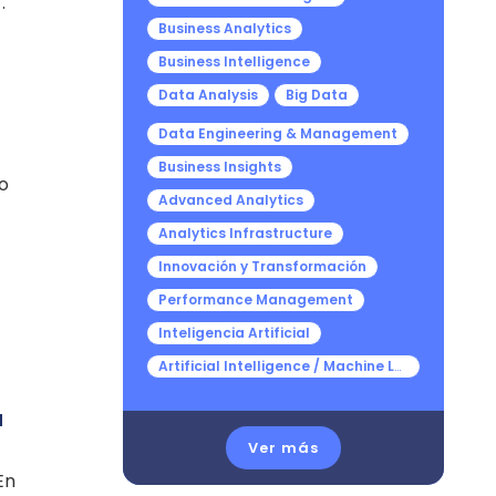
.
Business Analytics
Business Intelligence
Data Analysis
Big Data
Data Engineering & Management
Business Insights
do
Advanced Analytics
Analytics Infrastructure
Innovación y Transformación
Performance Management
Inteligencia Artificial
Artificial Intelligence / Machine Learning
a
Ver más
En