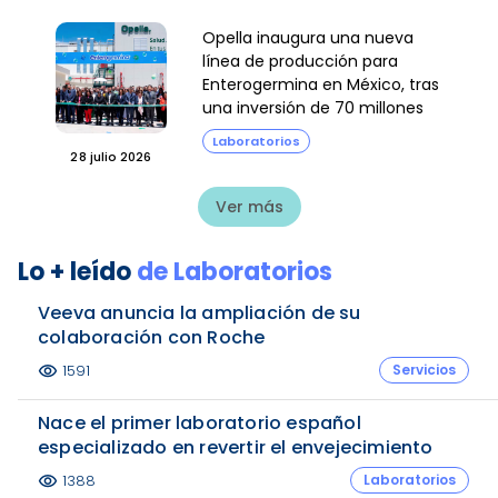
Opella inaugura una nueva
línea de producción para
Enterogermina en México, tras
una inversión de 70 millones
de dólares
Laboratorios
28 julio 2026
Ver más
Lo + leído
de
Laboratorios
Veeva anuncia la ampliación de su
colaboración con Roche
Servicios
1591
visibility
Nace el primer laboratorio español
especializado en revertir el envejecimiento
Laboratorios
1388
visibility