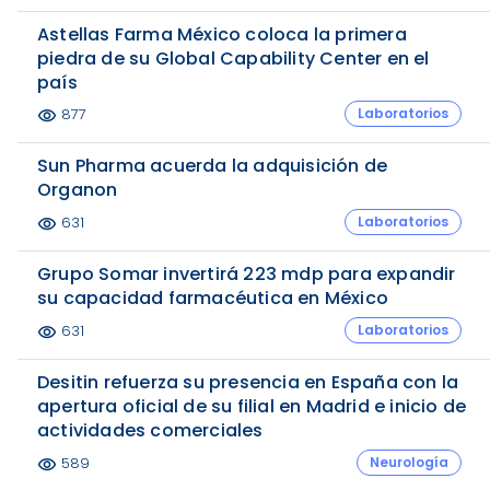
Astellas Farma México coloca la primera
piedra de su Global Capability Center en el
país
Laboratorios
877
visibility
Sun Pharma acuerda la adquisición de
Organon
Laboratorios
631
visibility
Grupo Somar invertirá 223 mdp para expandir
su capacidad farmacéutica en México
Laboratorios
631
visibility
Desitin refuerza su presencia en España con la
apertura oficial de su filial en Madrid e inicio de
actividades comerciales
Neurología
589
visibility