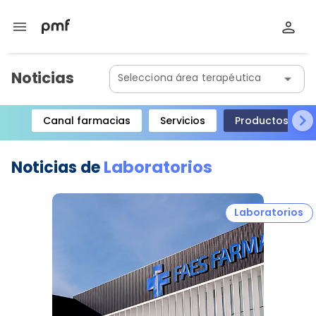
menu
Noticias
Selecciona área terapéutica
arrow_drop_down
Canal farmacias
Servicios
Productos
Item
1
Laboratorios
Noticias de
of
8
Laboratorios