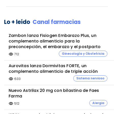
Lo + leído
Canal farmacias
Zambon lanza Fisiogen Embarazo Plus, un
complemento alimenticio para la
preconcepción, el embarazo y el postparto
Ginecología y Obstetricia
712
visibility
Aurovitas lanza Dormivitas FORTE, un
complemento alimenticio de triple acción
Sistema nervioso
633
visibility
Nuevo Astrilax 20 mg con bilastina de Faes
Farma
Alergia
512
visibility