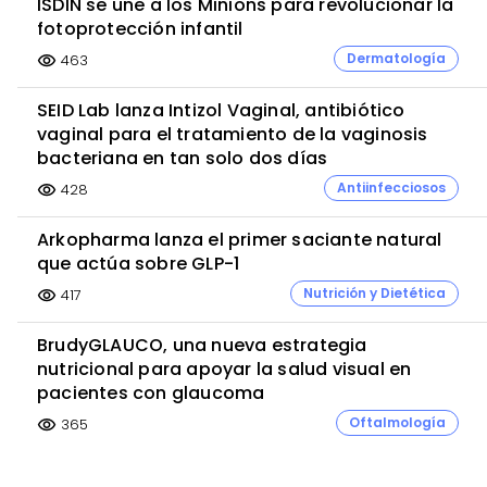
ISDIN se une a los Minions para revolucionar la
fotoprotección infantil
Dermatología
463
visibility
SEID Lab lanza Intizol Vaginal, antibiótico
vaginal para el tratamiento de la vaginosis
bacteriana en tan solo dos días
Antiinfecciosos
428
visibility
Arkopharma lanza el primer saciante natural
que actúa sobre GLP-1
Nutrición y Dietética
417
visibility
BrudyGLAUCO, una nueva estrategia
nutricional para apoyar la salud visual en
pacientes con glaucoma
Oftalmología
365
visibility