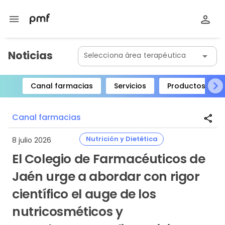
menu
Noticias
Selecciona área terapéutica
arrow_drop_down
Canal farmacias
Servicios
Productos
Item
1
Canal farmacias
share
of
8
Nutrición y Dietética
8 julio 2026
El Colegio de Farmacéuticos de
Jaén urge a abordar con rigor
científico el auge de los
nutricosméticos y