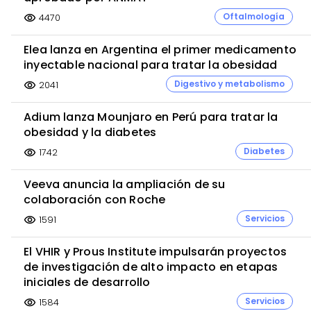
Oftalmología
4470
visibility
Elea lanza en Argentina el primer medicamento
inyectable nacional para tratar la obesidad
Digestivo y metabolismo
2041
visibility
Adium lanza Mounjaro en Perú para tratar la
obesidad y la diabetes
Diabetes
1742
visibility
Veeva anuncia la ampliación de su
colaboración con Roche
Servicios
1591
visibility
El VHIR y Prous Institute impulsarán proyectos
de investigación de alto impacto en etapas
iniciales de desarrollo
Servicios
1584
visibility