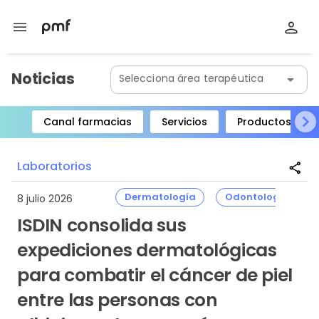
menu
Noticias
Selecciona área terapéutica
arrow_drop_down
Canal farmacias
Servicios
Productos
Item
1
Laboratorios
share
of
8
Dermatología
Odontología
8 julio 2026
Item
ISDIN consolida sus
1
expediciones dermatológicas
of
3
para combatir el cáncer de piel
entre las personas con