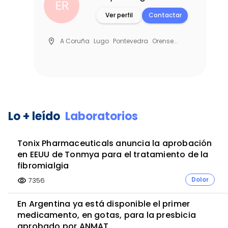
Contactar
Ver perfil
Contact
a
Orense...
location_on
Las Palmas
Soria
Palencia
Zamor
Cádiz
Pamplona
Orense
Segovia
Guipúzcoa
Ciudad Real
Vizcaya
Álav
Item
A Coruña
Cantabria
Almería
Zaragoz
3
Tenerife
Cáceres
Guadalajara
Ávila
T
of
Lo + leído
Laboratorios
6
Castellón
Tarragona
Lugo
La Rioja
Ce
Murcia
Salamanca
Valladolid
Jaén
G
Tonix Pharmaceuticals anuncia la aprobación
Granada
Alicante
Córdoba
Albacete
en EEUU de Tonmya para el tratamiento de la
Cuenca
Pontevedra
Teruel
Melilla
Bar
fibromialgia
Badajoz
Madrid
Sevilla
Valencia
Huel
Dolor
7356
visibility
Lleida
León
Baleares
Burgos
Huesca
En Argentina ya está disponible el primer
Asturias
Málaga
Asturias
Cantabria...
medicamento, en gotas, para la presbicia
aprobado por ANMAT