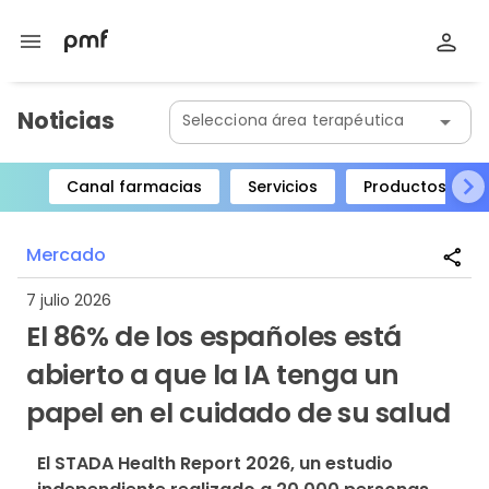
menu
Noticias
Selecciona área terapéutica
arrow_drop_down
Canal farmacias
Servicios
Productos
Item
1
Mercado
share
of
8
7 julio 2026
El 86% de los españoles está
abierto a que la IA tenga un
papel en el cuidado de su salud
El STADA Health Report 2026, un estudio 