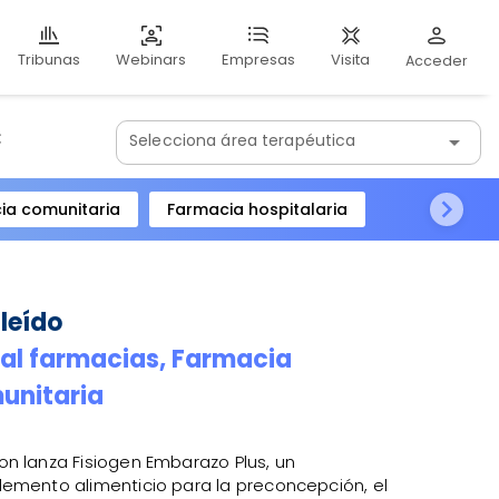
Webinars
Visita
Tribunas
Empresas
Acceder
:
Selecciona área terapéutica
arrow_drop_down
ia comunitaria
Farmacia hospitalaria
 leído
al farmacias,
Farmacia
unitaria
n lanza Fisiogen Embarazo Plus, un
emento alimenticio para la preconcepción, el