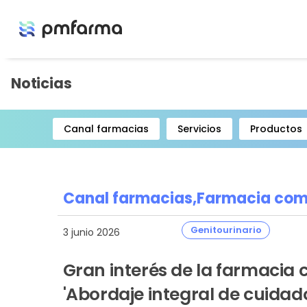
Noticias
Canal farmacias
Servicios
Productos
Item
1
of
8
Canal farmacias,
Farmacia com
Genitourinario
3 junio 2026
Gran interés de la farmacia 
'Abordaje integral de cuida