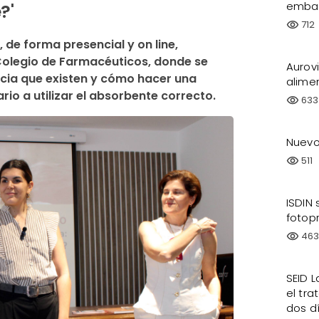
embar
?'
712
visibility
de forma presencial y on line, 
 Colegio de Farmacéuticos, donde se 
Aurov
ncia que existen y cómo hacer una 
alimen
io a utilizar el absorbente correcto.
633
visibility
Nuevo
511
visibility
ISDIN 
fotopr
46
visibility
SEID L
el tra
dos d