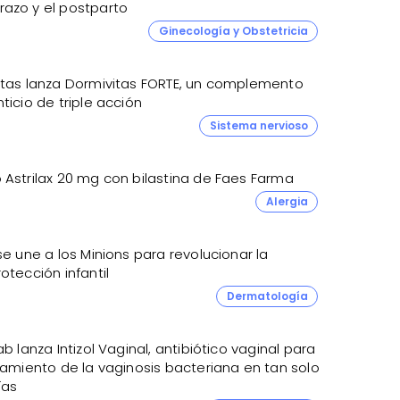
azo y el postparto
Ginecología y Obstetricia
itas lanza Dormivitas FORTE, un complemento
ticio de triple acción
Sistema nervioso
 Astrilax 20 mg con bilastina de Faes Farma
Alergia
se une a los Minions para revolucionar la
otección infantil
3
Dermatología
ab lanza Intizol Vaginal, antibiótico vaginal para
tamiento de la vaginosis bacteriana en tan solo
ías