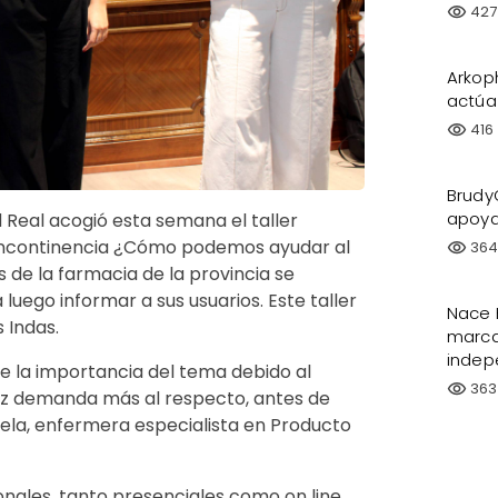
427
visibility
Arkop
actúa
416
visibility
Brudy
apoya
 Real acogió esta semana el taller
 incontinencia ¿Cómo podemos ayudar al
36
visibility
s de la farmacia de la provincia se
uego informar a sus usuarios. Este taller
Nace 
 Indas.
marca
indep
 de la importancia del tema debido al
363
visibility
z demanda más al respecto, antes de
Vela, enfermera especialista en Producto
onales, tanto presenciales como on line,