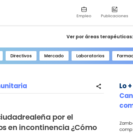
Empleo
Publicaciones
Ver por áreas terapéuticas
Directivos
Mercado
Laboratorios
Farmac
unitaria
Lo +
share
Can
com
ciudadrealeña por el
Zambo
dos en incontinencia ¿Cómo
compl