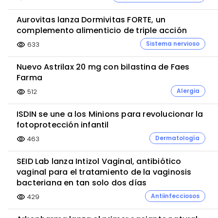
Aurovitas lanza Dormivitas FORTE, un
complemento alimenticio de triple acción
Sistema nervioso
633
visibility
Nuevo Astrilax 20 mg con bilastina de Faes
Farma
Alergia
512
visibility
ISDIN se une a los Minions para revolucionar la
fotoprotección infantil
Dermatología
463
visibility
SEID Lab lanza Intizol Vaginal, antibiótico
vaginal para el tratamiento de la vaginosis
bacteriana en tan solo dos días
Antiinfecciosos
429
visibility