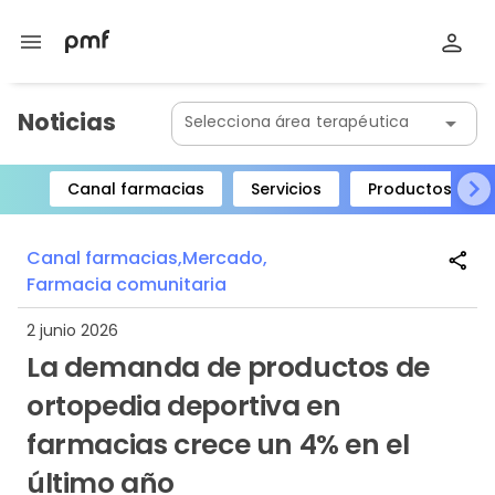
menu
Noticias
Selecciona área terapéutica
arrow_drop_down
Canal farmacias
Servicios
Productos
Item
1
Canal farmacias,
Mercado,
share
of
Farmacia comunitaria
8
2 junio 2026
La demanda de productos de
ortopedia deportiva en
farmacias crece un 4% en el
último año