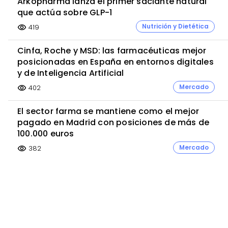
Arkopharma lanza el primer saciante natural
que actúa sobre GLP-1
Nutrición y Dietética
419
visibility
Cinfa, Roche y MSD: las farmacéuticas mejor
posicionadas en España en entornos digitales
y de Inteligencia Artificial
Mercado
402
visibility
El sector farma se mantiene como el mejor
pagado en Madrid con posiciones de más de
100.000 euros
Mercado
382
visibility