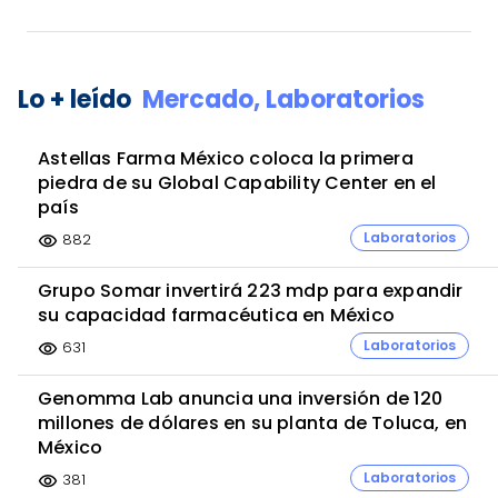
Lo + leído
Mercado,
Laboratorios
Astellas Farma México coloca la primera
piedra de su Global Capability Center en el
país
Laboratorios
882
visibility
Grupo Somar invertirá 223 mdp para expandir
su capacidad farmacéutica en México
Laboratorios
631
visibility
Genomma Lab anuncia una inversión de 120
millones de dólares en su planta de Toluca, en
México
Laboratorios
381
visibility