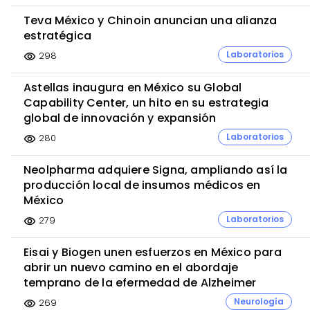
Teva México y Chinoin anuncian una alianza
estratégica
Laboratorios
298
visibility
Astellas inaugura en México su Global
Capability Center, un hito en su estrategia
global de innovación y expansión
Laboratorios
280
visibility
Neolpharma adquiere Signa, ampliando así la
producción local de insumos médicos en
México
Laboratorios
279
visibility
Eisai y Biogen unen esfuerzos en México para
abrir un nuevo camino en el abordaje
temprano de la efermedad de Alzheimer
Neurología
269
visibility