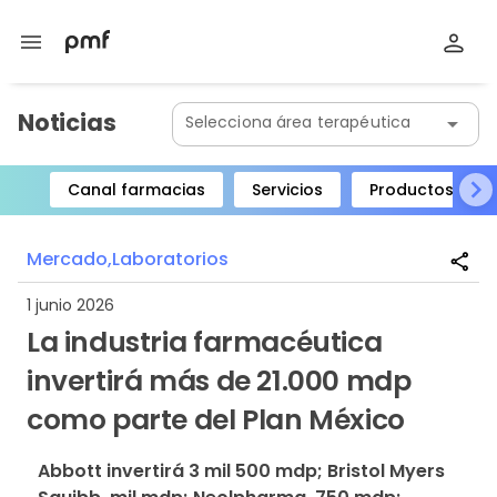
menu
Noticias
Selecciona área terapéutica
arrow_drop_down
Canal farmacias
Servicios
Productos
Item
1
Mercado,
Laboratorios
share
of
8
1 junio 2026
La industria farmacéutica
invertirá más de 21.000 mdp
como parte del Plan México
Abbott invertirá 3 mil 500 mdp; Bristol Myers 