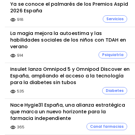
Ya se conoce el palmarés de los Premios Aspid
2026 España
Servicios
918
visibility
La magia mejora la autoestima y las
habilidades sociales de los niños con TDAH en
verano
Psiquiatría
914
visibility
Insulet lanza Omnipod 5 y Omnipod Discover en
España, ampliando el acceso a la tecnología
para la diabetes sin tubos
Diabetes
535
visibility
Nace Hygie31 España, una alianza estratégica
que marca un nuevo horizonte para la
farmacia independiente
Canal farmacias
365
visibility