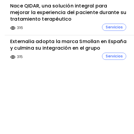
Nace QIDAR, una solución integral para
mejorar la experiencia del paciente durante su
tratamiento terapéutico
Servicios
316
visibility
Externalia adopta la marca Smollan en España
y culmina su integración en el grupo
Servicios
315
visibility