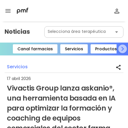
menu
Noticias
Selecciona área terapéutica
arrow_drop_down
Canal farmacias
Servicios
Productos
Item
1
Servicios
share
of
8
17 abril 2026
Vivactis Group lanza askanio®,
una herramienta basada en IA
para optimizar la formación y
coaching de equipos