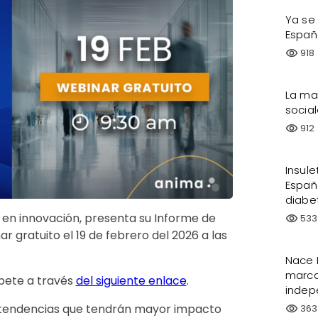
Ya se
Españ
918
visibility
La ma
socia
912
visibility
Insul
Españ
diabe
 en innovación, presenta su Informe de
533
visibility
 gratuito el 19 de febrero del 2026 a las
Nace 
marca
íbete a través
del siguiente enlace
.
indep
s tendencias que tendrán mayor impacto
363
visibility