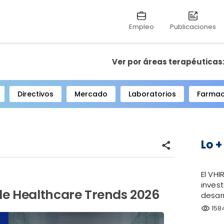
Empleo
Publicaciones
Ver por áreas terapéuticas
Directivos
Mercado
Laboratorios
Farmac
Lo +
share
El VHI
invest
de Healthcare Trends 2026
desarr
158
visibility