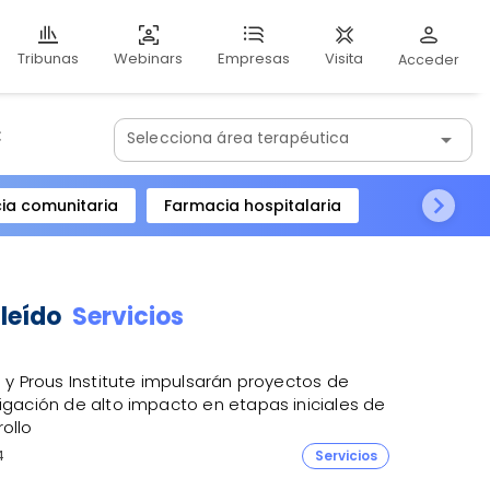
Webinars
Visita
Tribunas
Empresas
Acceder
:
Selecciona área terapéutica
arrow_drop_down
ia comunitaria
Farmacia hospitalaria
 leído
Servicios
R y Prous Institute impulsarán proyectos de
igación de alto impacto en etapas iniciales de
ollo
4
Servicios