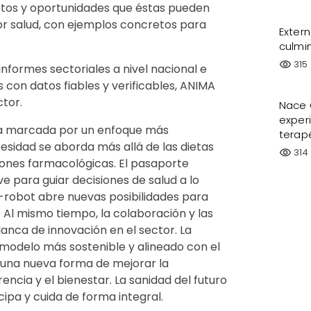
retos y oportunidades que éstas pueden
or salud, con ejemplos concretos para
Exter
culmin
315
visibility
informes sectoriales a nivel nacional e
s con datos fiables y verificables, ANIMA
ctor.
Nace Q
exper
pa marcada por un enfoque más
terap
esidad se aborda más allá de las dietas
314
visibility
ciones farmacológicas. El pasaporte
para guiar decisiones de salud a lo
o-robot abre nuevas posibilidades para
. Al mismo tiempo, la colaboración y las
anca de innovación en el sector. La
 modelo más sostenible y alineado con el
 una nueva forma de mejorar la
encia y el bienestar. La sanidad del futuro
pa y cuida de forma integral.