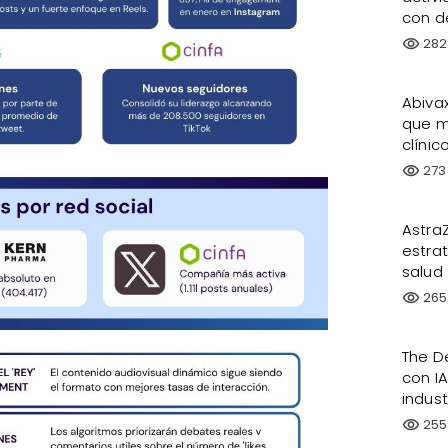
con d
282
visibility
Abivax
que mu
clínic
273
visibility
Astra
estrat
salud
265
visibility
The D
con IA
indus
255
visibility