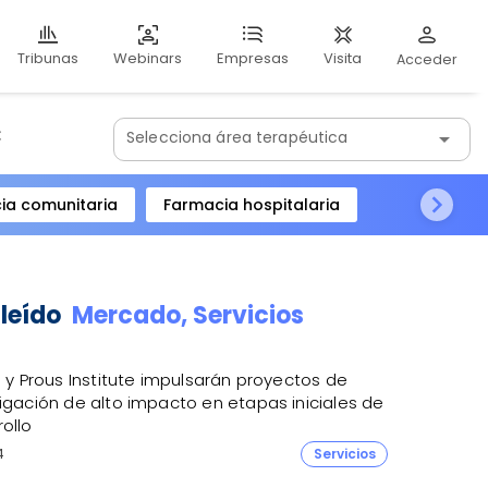
Webinars
Visita
Tribunas
Empresas
Acceder
:
Selecciona área terapéutica
arrow_drop_down
ia comunitaria
Farmacia hospitalaria
 leído
Mercado,
Servicios
R y Prous Institute impulsarán proyectos de
igación de alto impacto en etapas iniciales de
ollo
4
Servicios