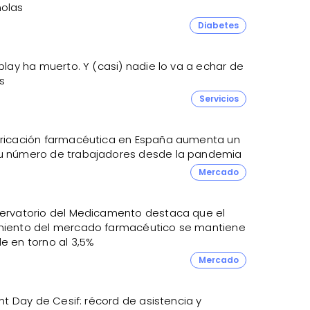
olas
Diabetes
eplay ha muerto. Y (casi) nadie lo va a echar de
s
Servicios
bricación farmacéutica en España aumenta un
u número de trabajadores desde la pandemia
Mercado
servatorio del Medicamento destaca que el
miento del mercado farmacéutico se mantiene
e en torno al 3,5%
Mercado
lent Day de Cesif: récord de asistencia y