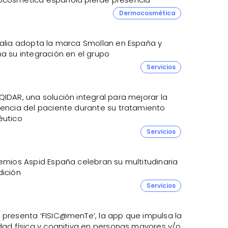
Dermocosmética
nalia adopta la marca Smollan en España y
a su integración en el grupo
Servicios
IDAR, una solución integral para mejorar la
iencia del paciente durante su tratamiento
éutico
Servicios
remios Aspid España celebran su multitudinaria
dición
Servicios
 presenta ‘FISIC@menTe’, la app que impulsa la
idad física y cognitiva en personas mayores y/o