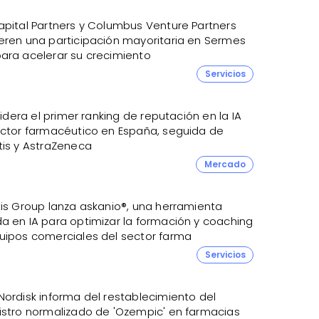
apital Partners y Columbus Venture Partners
eren una participación mayoritaria en Sermes
ara acelerar su crecimiento
2
Servicios
 lidera el primer ranking de reputación en la IA
ector farmacéutico en España, seguida de
tis y AstraZeneca
Mercado
tis Group lanza askanio®, una herramienta
a en IA para optimizar la formación y coaching
uipos comerciales del sector farma
Servicios
Nordisk informa del restablecimiento del
istro normalizado de 'Ozempic' en farmacias