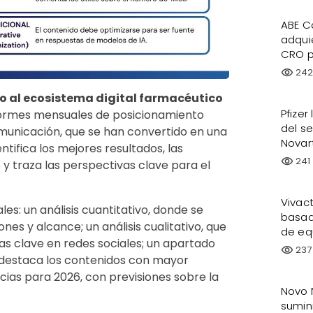
ABE C
adqui
CRO p
24
visibility
so al ecosistema digital farmacéutico
Pfizer
informes mensuales de posicionamiento
del s
omunicación, que se han convertido en una
Novar
ntifica los mejores resultados, las
241
visibility
y traza las perspectivas clave para el
Vivac
s: un análisis cuantitativo, donde se
basad
es y alcance; un análisis cualitativo, que
de eq
s clave en redes sociales; un apartado
237
visibility
 destaca los contenidos con mayor
cias para 2026, con previsiones sobre la
Novo 
sumin