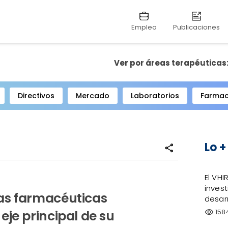
Empleo
Publicaciones
Ver por áreas terapéuticas
Directivos
Mercado
Laboratorios
Farmac
Lo +
share
El VHI
invest
as farmacéuticas
desarr
158
je principal de su
visibility