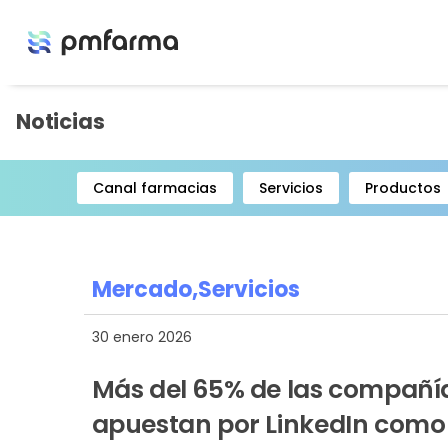
Noticias
Canal farmacias
Servicios
Productos
Item
1
of
8
Mercado,
Servicios
30 enero 2026
Más del 65% de las compañí
apuestan por LinkedIn como e