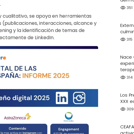
.
351
visibility
 y cualitativo, se apoya en herramientas
 (publicaciones, interacciones, alcance y
Exter
ening y la identificación de temas de
culmin
ectamente de LinkedIn.
315
visibility
Nace Q
exper
terap
314
visibility
Los P
XXX e
309
visibility
CEAFA
activ