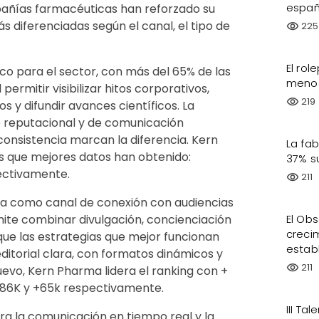
españ
mpañías farmacéuticas han reforzado su
s diferenciadas según el canal, el tipo de
225
visibility
El rol
co para el sector, con más del 65% de las
meno
rmitir visibilizar hitos corporativos,
219
visibility
s y difundir avances científicos. La
 reputacional y de comunicación
 consistencia marcan la diferencia. Kern
La fa
 que mejores datos han obtenido:
37% s
pectivamente.
211
visibility
ia como canal de conexión con audiencias
El Ob
mite combinar divulgación, concienciación
creci
que las estrategias que mejor funcionan
establ
ditorial clara, con formatos dinámicos y
211
visibility
evo, Kern Pharma lidera el ranking con +
 +86K y +65k respectivamente.
III Ta
ara la comunicación en tiempo real y la