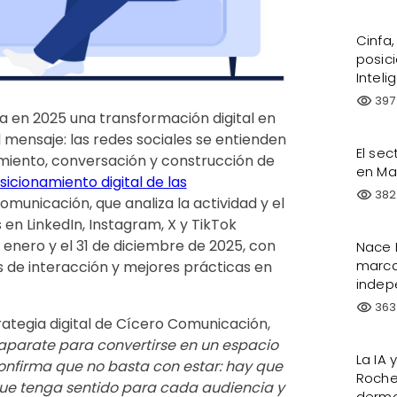
Cinfa
posic
Intelig
397
visibility
a en 2025 una transformación digital en
l mensaje: las redes sociales se entienden
El se
iento, conversación y construcción de
en Ma
sicionamiento digital de las
382
visibility
omunicación, que analiza la actividad y el
 LinkedIn, Instagram, X y TikTok
 enero y el 31 de diciembre de 2025, con
Nace 
marca
es de interacción y mejores prácticas en
indep
363
visibility
rategia digital de Cícero Comunicación,
caparate para convertirse en un espacio
La IA
onfirma que no basta con estar: hay que
Roche-
que tenga sentido para cada audiencia y
dermo