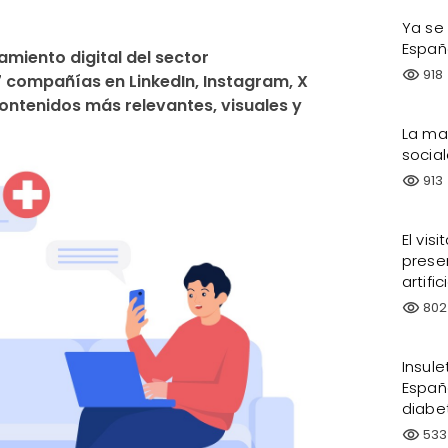
Ya se
Españ
miento digital del sector 
918
visibility
compañías en LinkedIn, Instagram, X 
ontenidos más relevantes, visuales y 
La ma
socia
913
visibility
El vis
presen
artifi
802
visibility
Insul
Españ
diabe
533
visibility