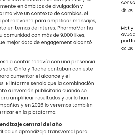
conso
lmente en ámbitos de divulgación y
210
visibility
orma vive un contexto de cambios, el
pel relevante para amplificar mensajes,
iento en temas de interés. PharmaMar ha
Metly
ayuda
u comunidad con más de 9.000 likes,
portfo
 que mejor dato de engagement alcanzó
210
visibility
 pese a contar todavía con una presencia
es solo Cinfa y Roche contaban con este
para aumentar el alcance y el
s. El informe señala que la combinación
to a inversión publicitaria cuando se
ara amplificar resultados y así lo han
mpañías y en 2026 lo veremos también
rrizar en la plataforma.
endizaje central del año
tifica un aprendizaje transversal para