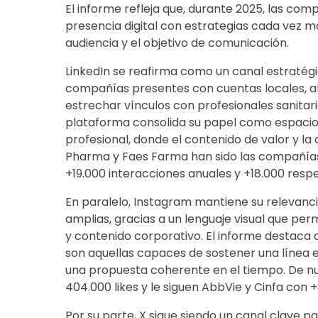
El informe refleja que, durante 2025, las co
presencia digital con estrategias cada vez má
audiencia y el objetivo de comunicación.
LinkedIn se reafirma como un canal estratégi
compañías presentes con cuentas locales, al pe
estrechar vínculos con profesionales sanitario
plataforma consolida su papel como espacio
profesional, donde el contenido de valor y la
Pharma y Faes Farma han sido las compañías
+19.000 interacciones anuales y +18.000 res
En paralelo, Instagram mantiene su relevanc
amplias, gracias a un lenguaje visual que per
y contenido corporativo. El informe destaca 
son aquellas capaces de sostener una línea e
una propuesta coherente en el tiempo. De nu
404.000 likes y le siguen AbbVie y Cinfa con
Por su parte, X sigue siendo un canal clave p