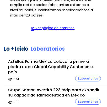
amplia red de socios fabricantes externos a
nivel mundial, suministramos medicamentos a
más de 120 países.
Ver página de empresa
open_in_new
Lo + leído
Laboratorios
Astellas Farma México coloca la primera
piedra de su Global Capability Center en el
país
Laboratorios
874
visibility
Grupo Somar invertirá 223 mdp para expandir
su capacidad farmacéutica en México
Laboratorios
630
visibility