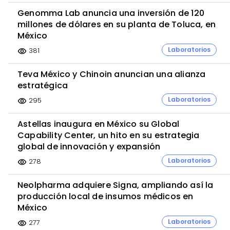
Genomma Lab anuncia una inversión de 120
millones de dólares en su planta de Toluca, en
México
Laboratorios
381
visibility
Teva México y Chinoin anuncian una alianza
estratégica
Laboratorios
295
visibility
Astellas inaugura en México su Global
Capability Center, un hito en su estrategia
global de innovación y expansión
Laboratorios
278
visibility
Neolpharma adquiere Signa, ampliando así la
producción local de insumos médicos en
México
Laboratorios
277
visibility