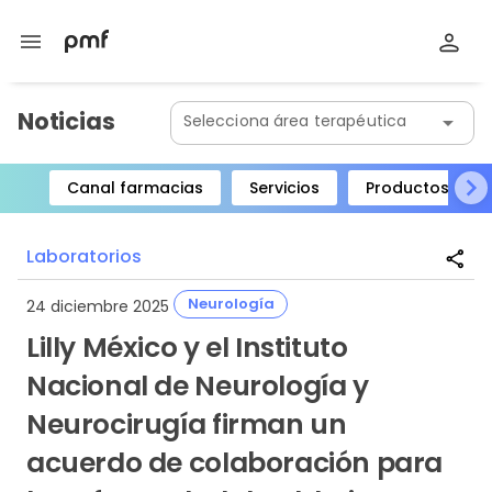
menu
Noticias
Selecciona área terapéutica
arrow_drop_down
Canal farmacias
Servicios
Productos
Item
1
Laboratorios
share
of
8
Neurología
24 diciembre 2025
Lilly México y el Instituto
Nacional de Neurología y
Neurocirugía firman un
acuerdo de colaboración para