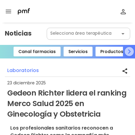
menu
Noticias
Selecciona área terapéutica
arrow_drop_down
Canal farmacias
Servicios
Productos
Item
1
Laboratorios
share
of
8
23 diciembre 2025
Gedeon Richter lidera el ranking
Merco Salud 2025 en
Ginecología y Obstetricia
Los profesionales sanitarios reconocen a 