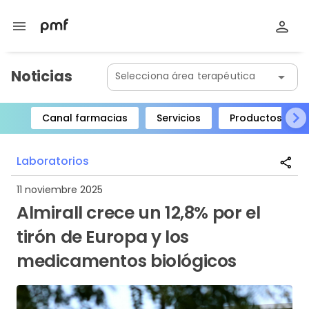
menu
Noticias
Selecciona área terapéutica
arrow_drop_down
Canal farmacias
Servicios
Productos
Item
1
Laboratorios
share
of
8
11 noviembre 2025
Almirall crece un 12,8% por el
tirón de Europa y los
medicamentos biológicos