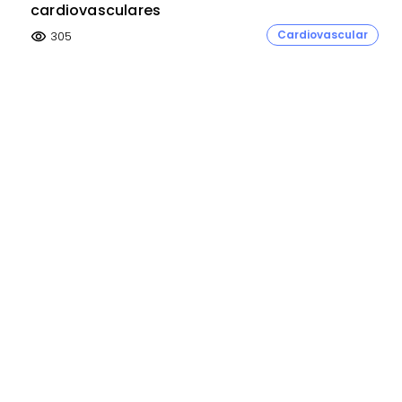
cardiovasculares
Cardiovascular
305
visibility