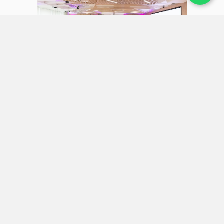
31 julio 2026
AstraZeneca reporta crecimiento
de 6% en el primer semestre de
2026 y fortalece su pipeline de
innovación
Laboratorios