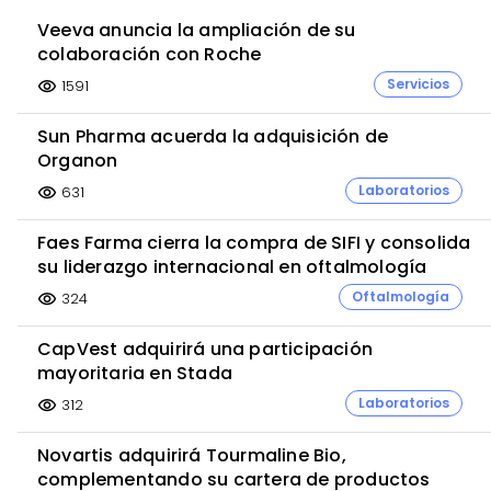
Veeva anuncia la ampliación de su
colaboración con Roche
Servicios
1591
visibility
Sun Pharma acuerda la adquisición de
Organon
Laboratorios
631
visibility
Faes Farma cierra la compra de SIFI y consolida
su liderazgo internacional en oftalmología
Oftalmología
324
visibility
CapVest adquirirá una participación
mayoritaria en Stada
Laboratorios
312
visibility
Novartis adquirirá Tourmaline Bio,
complementando su cartera de productos