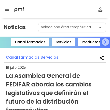
menu
Noticias
Selecciona área terapéutica
arrow_drop_down
Canal farmacias
Servicios
Productos
Item
1
Canal farmacias,
Servicios
share
of
8
18 julio 2025
La Asamblea General de
FEDIFAR aborda los cambios
legislativos que definirán el
futuro de la distribución