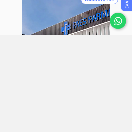
31 julio 2026
Faes Farma aumenta sus ingresos
un 27% y alcanza un beneficio
neto de 57 millones en el primer
semestre