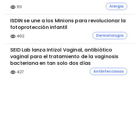
Alergia
511
visibility
ISDIN se une a los Minions para revolucionar la
fotoprotección infantil
Dermatología
462
visibility
SEID Lab lanza Intizol Vaginal, antibiótico
vaginal para el tratamiento de la vaginosis
bacteriana en tan solo dos días
Antiinfecciosos
427
visibility