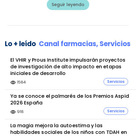
Seguir leyendo
Lo + leído
Canal farmacias,
Servicios
El VHIR y Prous Institute impulsarán proyectos
de investigación de alto impacto en etapas
iniciales de desarrollo
Servicios
1584
visibility
Ya se conoce el palmarés de los Premios Aspid
2026 España
Servicios
918
visibility
La magia mejora la autoestima y las
habilidades sociales de los niños con TDAH en