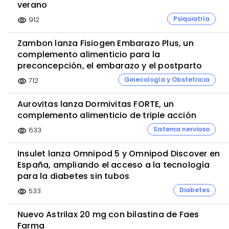
verano
Psiquiatría
912
visibility
Zambon lanza Fisiogen Embarazo Plus, un
complemento alimenticio para la
preconcepción, el embarazo y el postparto
Ginecología y Obstetricia
712
visibility
Aurovitas lanza Dormivitas FORTE, un
complemento alimenticio de triple acción
Sistema nervioso
633
visibility
Insulet lanza Omnipod 5 y Omnipod Discover en
España, ampliando el acceso a la tecnología
para la diabetes sin tubos
Diabetes
533
visibility
Nuevo Astrilax 20 mg con bilastina de Faes
Farma