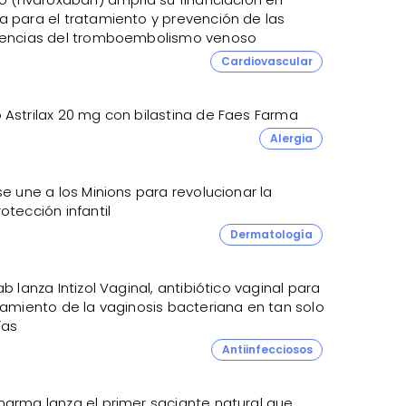
a para el tratamiento y prevención de las
rencias del tromboembolismo venoso
Cardiovascular
 Astrilax 20 mg con bilastina de Faes Farma
Alergia
se une a los Minions para revolucionar la
otección infantil
3
Dermatología
ab lanza Intizol Vaginal, antibiótico vaginal para
tamiento de la vaginosis bacteriana en tan solo
ías
9
Antiinfecciosos
harma lanza el primer saciante natural que