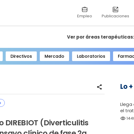
Empleo
Publicaciones
Ver por áreas terapéuticas
Directivos
Mercado
Laboratorios
Farmac
Lo +
share
o
Llega
el tr
144
visibility
 DIREBIOT (Diverticulitis
nsayo clínico de fase 2a