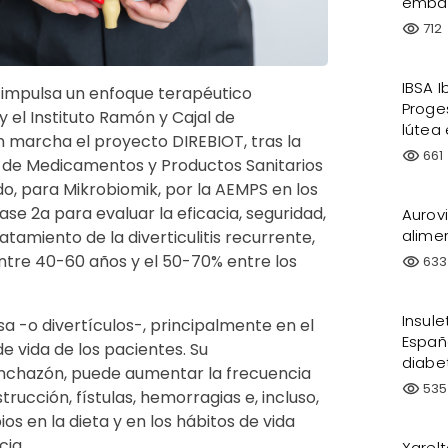
embar
712
visibility
IBSA 
impulsa un enfoque terapéutico
Proge
y el Instituto Ramón y Cajal de
lútea
n marcha el proyecto DIREBIOT, tras la
661
visibility
a de Medicamentos y Productos Sanitarios
o, para Mikrobiomik, por la AEMPS en los
ase 2a para evaluar la eficacia, seguridad,
Aurov
alimen
atamiento de la diverticulitis recurrente,
ntre 40-60 años y el 50-70% entre los
633
visibility
Insul
a -o divertículos-, principalmente en el
Españ
de vida de los pacientes. Su
diabe
inchazón, puede aumentar la frecuencia
535
visibility
rucción, fístulas, hemorragias e, incluso,
os en la dieta y en los hábitos de vida
ia.
Xarelt