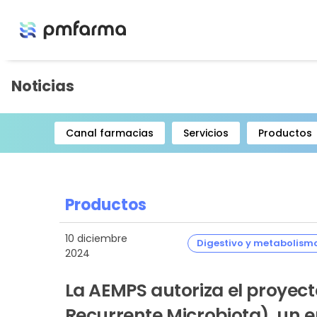
Noticias
Canal farmacias
Servicios
Productos
Item
1
of
8
Productos
10 diciembre
Digestivo y metabolism
2024
La AEMPS autoriza el proyecto
Recurrente Microbiota), un e