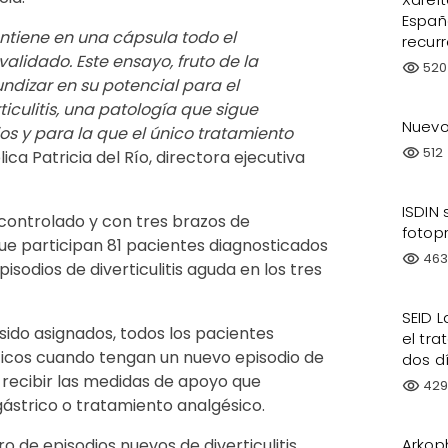
Españ
ntiene en una cápsula todo el
recur
lidado. Este ensayo, fruto de la
520
visibility
undizar en su potencial para el
culitis, una patología que sigue
Nuevo
s y para la que el único tratamiento
512
visibility
plica Patricia del Río, directora ejecutiva
ISDIN 
 controlado y con tres brazos de
fotopr
que participan 81 pacientes diagnosticados
46
visibility
isodios de diverticulitis aguda en los tres
SEID L
ido asignados, todos los pacientes
el tra
óticos cuando tengan un nuevo episodio de
dos d
 recibir las medidas de apoyo que
42
visibility
ástrico o tratamiento analgésico.
Arkop
ro de episodios nuevos de diverticulitis