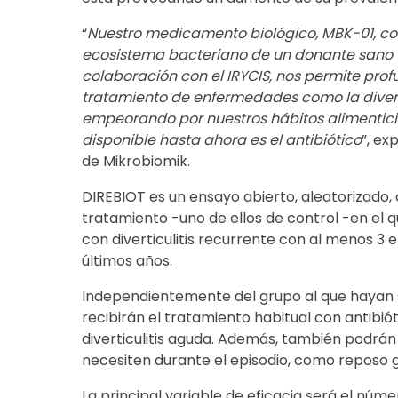
“
Nuestro medicamento biológico, MBK-01, co
ecosistema bacteriano de un donante sano va
colaboración con el IRYCIS, nos permite prof
tratamiento de enfermedades como la diverti
empeorando por nuestros hábitos alimenticio
disponible hasta ahora es el antibiótico
”, ex
de Mikrobiomik.
DIREBIOT es un ensayo abierto, aleatorizado,
tratamiento -uno de ellos de control -en el 
con diverticulitis recurrente con al menos 3 ep
últimos años.
Independientemente del grupo al que hayan s
recibirán el tratamiento habitual con antibi
diverticulitis aguda. Además, también podrán
necesiten durante el episodio, como reposo g
La principal variable de eficacia será el núme