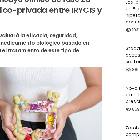
Los la
lico-privada entre IRYCIS y
en Es
hiper
perso
1031
visibility
aluará la eficacia, seguridad, 
l medicamento biológico basado en 
Stada
 el tratamiento de este tipo de 
acces
sosten
881
visibility
Novo 
para f
presc
859
visibility
Zambo
compl