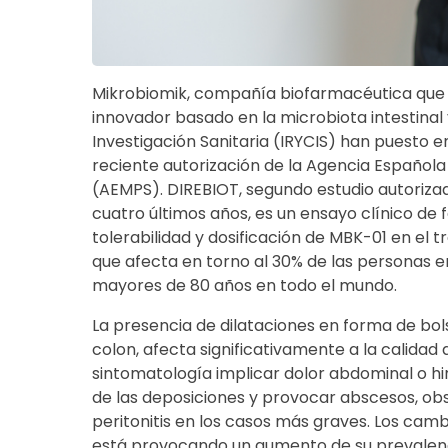
Mikrobiomik, compañía biofarmacéutica que 
innovador basado en la microbiota intestinal 
Investigación Sanitaria (IRYCIS) han puesto e
reciente autorización de la Agencia Español
(AEMPS). DIREBIOT, segundo estudio autorizad
cuatro últimos años, es un ensayo clínico de f
tolerabilidad y dosificación de MBK-01 en el tr
que afecta en torno al 30% de las personas e
mayores de 80 años en todo el mundo.
La presencia de dilataciones en forma de bols
colon, afecta significativamente a la calidad 
sintomatología implicar dolor abdominal o h
de las deposiciones y provocar abscesos, obst
peritonitis en los casos más graves. Los cambi
está provocando un aumento de su prevalenc