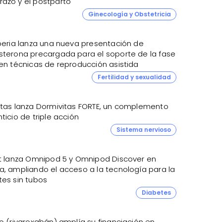
azo y el postparto
Ginecología y Obstetricia
Iberia lanza una nueva presentación de
sterona precargada para el soporte de la fase
 en técnicas de reproducción asistida
Fertilidad y sexualidad
itas lanza Dormivitas FORTE, un complemento
ticio de triple acción
Sistema nervioso
et lanza Omnipod 5 y Omnipod Discover en
a, ampliando el acceso a la tecnología para la
tes sin tubos
Diabetes
o (rivaroxabán) amplía su financiación en