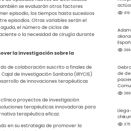
actúa
También se evaluarán otros factores
419
er episodio, los tiempos hasta sucesivos
visibility
tre episodios. Otras variables serán el
s aguda, el número de ciclos de
Adame
aciente o la necesidad de cirugía durante
alianz
Españ
396
visibility
ver la investigación sobre la
o de colaboración suscrito a finales de
Gebro
de des
Cajal de Investigación Sanitaria (IRYCIS)
pacie
esarrollo de innovaciones terapéuticas
Comu
388
visibility
a clínica proyectos de investigación
r soluciones terapéuticas innovadoras para
Llega
nativa terapéutica eficaz.
chiku
375
visibility
do en su estrategia de promover la