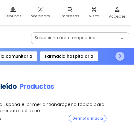
Webinars
Visita
Tribunas
Empresas
Acceder
:
Selecciona área terapéutica
arrow_drop_down
ia comunitaria
Farmacia hospitalaria
 leído
Productos
 a España el primer antiandrógeno tópico para
atamiento del acné
8
Dermofarmacia