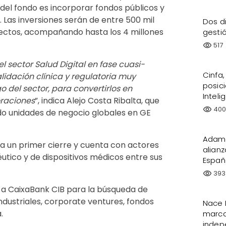
 del fondo es incorporar fondos públicos y
 Las inversiones serán de entre 500 mil
Dos d
oyectos, acompañando hasta los 4 millones
gesti
517
visibility
l sector Salud Digital en fase cuasi-
Cinfa
alidación clínica y regulatoria muy
posic
o del sector, para convertirlos en
Intelig
oraciones
”, indica Alejo Costa Ribalta, que
40
visibility
do unidades de negocio globales en GE
Adame
a un primer cierre y cuenta con actores
alianz
utico y de dispositivos médicos entre sus
Españ
393
visibility
 a CaixaBank CIB para la búsqueda de
ndustriales, corporate ventures, fondos
Nace 
.
marca
indep