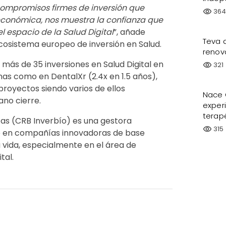
compromisos firmes de inversión que
36
visibility
económica, nos muestra la confianza que
el espacio de la Salud Digital
”, añade
Teva 
cosistema europeo de inversión en Salud.
renov
 más de 35 inversiones en Salud Digital en
321
visibility
nas como en DentalXr (2.4x en 1.5 años),
royectos siendo varios de ellos
Nace Q
ano cierre.
exper
terap
cas (CRB Inverbío) es una gestora
315
visibility
te en compañías innovadoras de base
a vida, especialmente en el área de
tal.