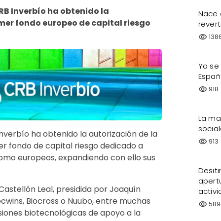
RB Inverbío ha obtenido la
Nace 
imer fondo europeo de capital riesgo
revert
138
visibility
Ya se
Españ
918
visibility
La ma
socia
nverbío ha obtenido la autorización de la
913
visibility
r fondo de capital riesgo dedicado a
como europeos, expandiendo con ello sus
Desiti
apertu
Castellón Leal, presidida por Joaquín
activ
ecwins, Biocross o Nuubo, entre muchas
589
visibility
siones biotecnológicas de apoyo a la