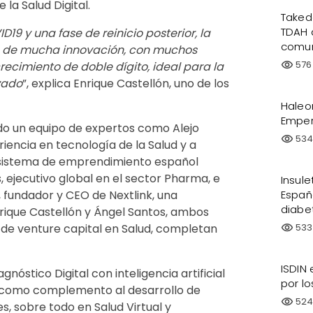
la Salud Digital.
Taked
TDAH 
19 y una fase de reinicio posterior, la
comun
io de mucha innovación, con muchos
576
ecimiento de doble dígito, ideal para la
visibility
zado
”, explica Enrique Castellón, uno de los
Haleo
Emper
ado un equipo de expertos como Alejo
53
visibility
riencia en tecnología de la Salud y a
cosistema de emprendimiento español
 ejecutivo global en el sector Pharma, e
Insul
, fundador y CEO de Nextlink, una
Españ
diabe
nrique Castellón y Ángel Santos, ambos
 de venture capital en Salud, completan
533
visibility
ISDIN
gnóstico Digital con inteligencia artificial
por l
al como complemento al desarrollo de
52
visibility
s, sobre todo en Salud Virtual y