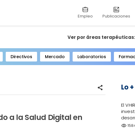
Empleo
Publicaciones
Ver por áreas terapéuticas
Directivos
Mercado
Laboratorios
Farmac
Lo +
share
El VHI
invest
o a la Salud Digital en
desarr
158
visibility