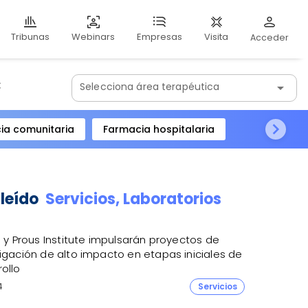
Webinars
Visita
Tribunas
Empresas
Acceder
:
Selecciona área terapéutica
arrow_drop_down
ia comunitaria
Farmacia hospitalaria
 leído
Servicios,
Laboratorios
R y Prous Institute impulsarán proyectos de
igación de alto impacto en etapas iniciales de
ollo
4
Servicios